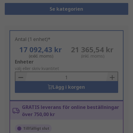
Se kategorien
Antal (1 enhet)*
17 092,43 kr
21 365,54 kr
(exkl. moms)
(inkl. moms)
Add
Enheter
to
välj eller skriv kvantitet
Basket
Lägg i korgen
GRATIS leverans för online beställningar
över 750,00 kr
Tillfälligt slut