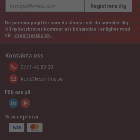
Registrera dig
De personuppgifter som du lämnar när du anmäler dig
till nyhetsbrevet kommer att behandlas i enlighet med
vår
integritetspolicy
.
Kontakta oss
0771-45 89 00
kund@rsonline.se
Följ oss på
Vi accepterar