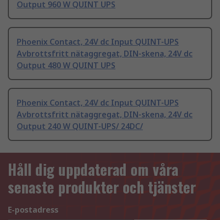
Output 960 W QUINT UPS
Phoenix Contact, 24V dc Input QUINT-UPS
Avbrottsfritt nätaggregat, DIN-skena, 24V dc
Output 480 W QUINT UPS
Phoenix Contact, 24V dc Input QUINT-UPS
Avbrottsfritt nätaggregat, DIN-skena, 24V dc
Output 240 W QUINT-UPS/ 24DC/
Håll dig uppdaterad om våra
senaste produkter och tjänster
E-postadress