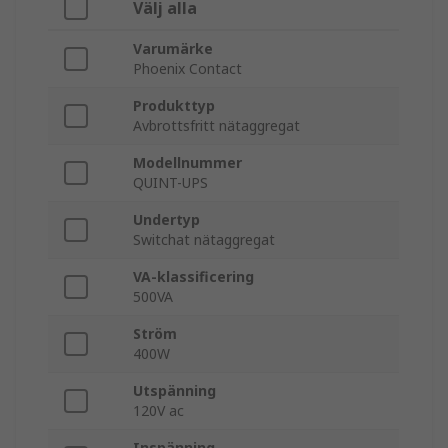
Välj alla
Varumärke
Phoenix Contact
Produkttyp
Avbrottsfritt nätaggregat
Modellnummer
QUINT-UPS
Undertyp
Switchat nätaggregat
VA-klassificering
500VA
Ström
400W
Utspänning
120V ac
Inspänning