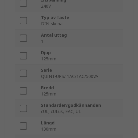
240V
Typ av fäste
DIN-skena
Antal uttag
1
Djup
125mm
Serie
QUINT-UPS/ 1AC/1AC/500VA
Bredd
125mm
Standarder/godkännanden
cUL, cULus, EAC, UL
Längd
130mm