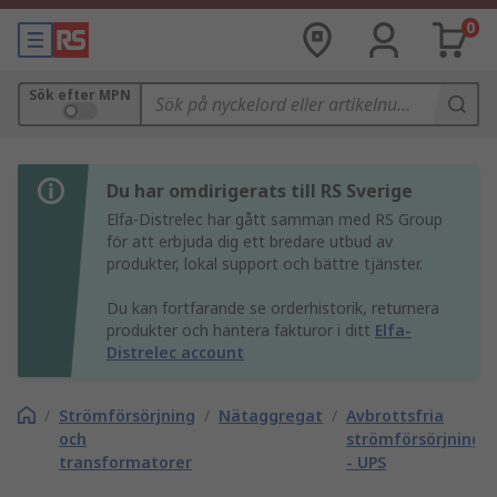
0
Sök efter MPN
Du har omdirigerats till RS Sverige
Elfa-Distrelec har gått samman med RS Group
för att erbjuda dig ett bredare utbud av
produkter, lokal support och bättre tjänster.
Du kan fortfarande se orderhistorik, returnera
produkter och hantera fakturor i ditt
Elfa-
Distrelec account
/
Strömförsörjning
/
Nätaggregat
/
Avbrottsfria
och
strömförsörjninga
transformatorer
- UPS