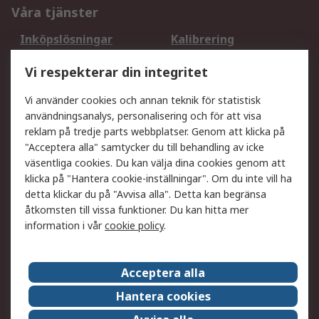
Våra tjänster
Inköpslösningar
Kalibrering
Utökat sortiment
Oljetestning och analys
Vi respekterar din integritet
DesignSpark
Teknisk Support
Ditt lokala säljteam
Exportlösningar
Vi använder cookies och annan teknik för statistisk
användningsanalys, personalisering och för att visa
reklam på tredje parts webbplatser. Genom att klicka på
Support
"Acceptera alla" samtycker du till behandling av icke
Få hjälp
Retur av varor
väsentliga cookies. Du kan välja dina cookies genom att
klicka på "Hantera cookie-inställningar". Om du inte vill ha
Leverans
Spåra din order
detta klickar du på "Avvisa alla". Detta kan begränsa
Begär en fakturakopi
Fördelar med RS-konto
åtkomsten till vissa funktioner. Du kan hitta mer
Betalningsalternativ
Okdo
information i vår
cookie policy
.
Om RS
Acceptera alla
Om RS
Försäljningsvillkor
Hantera cookies
Det juridiska
Press Centre