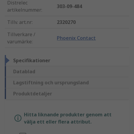
Distrelec
303-09-484
artikelnummer
:
Tillv. art.nr
:
2320270
Tillverkare /
Phoenix Contact
varumärke
:
Specifikationer
Datablad
Lagstiftning och ursprungsland
Produktdetaljer
Hitta liknande produkter genom att
välja ett eller flera attribut.