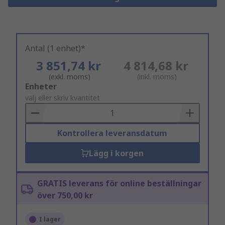
Antal (1 enhet)*
3 851,74 kr
4 814,68 kr
(exkl. moms)
(inkl. moms)
Add
Enheter
to
välj eller skriv kvantitet
Basket
Kontrollera leveransdatum
Lägg i korgen
GRATIS leverans för online beställningar
över 750,00 kr
I lager