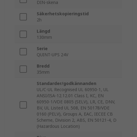
DIN-skena
Säkerhetskopieringstid
2h
Längd
130mm
Serie
QUINT-UPS 24V
Bredd
35mm
Standarder/godkännanden
UL/C-UL Recognised UL 60950-1, UL
ANSI/ISA-12.12.01 Class I, KC, EN
60950-1/VDE 0805 (SELV), LR, CE, DNV,
BV, UL Listed UL 508, EN 50178/VDE
0160 (PELV), Groups A, EAC, IECEE CB
Scheme, Division 2, ABS, EN 50121-4, D
(Hazardous Location)