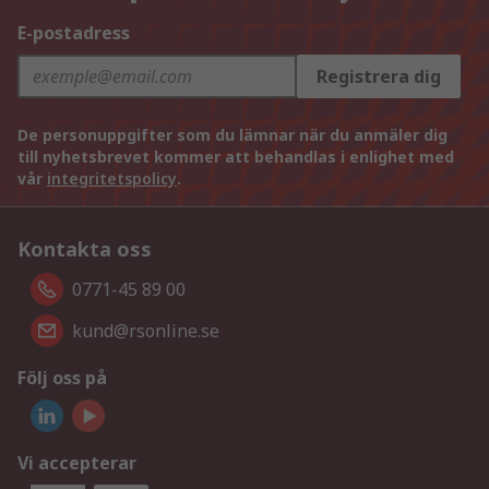
E-postadress
Registrera dig
De personuppgifter som du lämnar när du anmäler dig
till nyhetsbrevet kommer att behandlas i enlighet med
vår
integritetspolicy
.
Kontakta oss
0771-45 89 00
kund@rsonline.se
Följ oss på
Vi accepterar