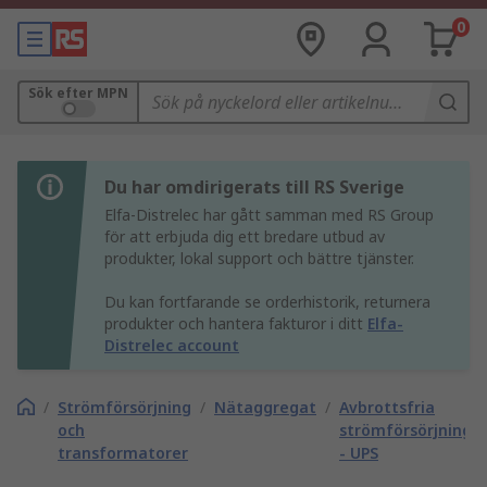
0
Sök efter MPN
Du har omdirigerats till RS Sverige
Elfa-Distrelec har gått samman med RS Group
för att erbjuda dig ett bredare utbud av
produkter, lokal support och bättre tjänster.
Du kan fortfarande se orderhistorik, returnera
produkter och hantera fakturor i ditt
Elfa-
Distrelec account
/
Strömförsörjning
/
Nätaggregat
/
Avbrottsfria
och
strömförsörjninga
transformatorer
- UPS