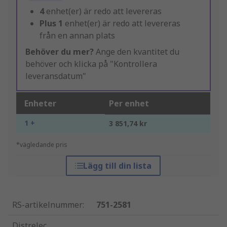
4
enhet(er) är redo att levereras
Plus
1
enhet(er) är redo att levereras
från en annan plats
Behöver du mer?
Ange den kvantitet du
behöver och klicka på "Kontrollera
leveransdatum"
Enheter
Per enhet
1 +
3 851,74 kr
*vägledande pris
Lägg till din lista
RS-artikelnummer
:
751-2581
Distrelec