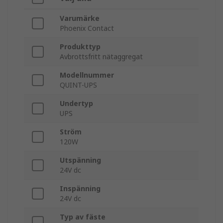
Varumärke
Phoenix Contact
Produkttyp
Avbrottsfritt nätaggregat
Modellnummer
QUINT-UPS
Undertyp
UPS
Ström
120W
Utspänning
24V dc
Inspänning
24V dc
Typ av fäste