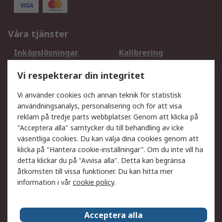
Våra tjänster
Inköpslösningar
Kalibrering
Utökat sortiment
Oljetestning och analys
Vi respekterar din integritet
DesignSpark
Teknisk Support
Ditt lokala säljteam
Exportlösningar
Vi använder cookies och annan teknik för statistisk
användningsanalys, personalisering och för att visa
reklam på tredje parts webbplatser. Genom att klicka på
Support
"Acceptera alla" samtycker du till behandling av icke
Få hjälp
Retur av varor
väsentliga cookies. Du kan välja dina cookies genom att
klicka på "Hantera cookie-inställningar". Om du inte vill ha
Leverans
Spåra din order
detta klickar du på "Avvisa alla". Detta kan begränsa
Begär en fakturakopi
Fördelar med RS-konto
åtkomsten till vissa funktioner. Du kan hitta mer
Betalningsalternativ
Okdo
information i vår
cookie policy
.
Om RS
Acceptera alla