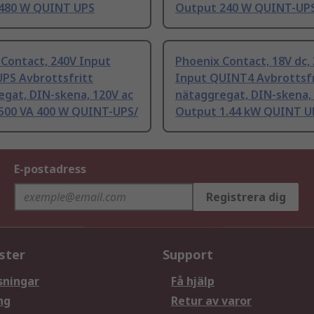
480 W QUINT UPS
Output 240 W QUINT-UPS
 Contact, 240V Input
Phoenix Contact, 18V dc, 
PS Avbrottsfritt
Input QUINT4 Avbrottsfr
egat, DIN-skena, 120V ac
nätaggregat, DIN-skena,
500 VA 400 W QUINT-UPS/
Output 1.44 kW QUINT U
E-postadress
Registrera dig
ster
Support
sningar
Få hjälp
ng
Retur av varor