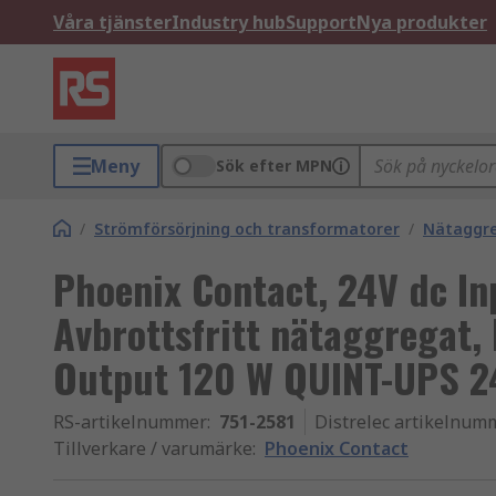
Våra tjänster
Industry hub
Support
Nya produkter
Meny
Sök efter MPN
/
Strömförsörjning och transformatorer
/
Nätaggr
Phoenix Contact, 24V dc I
Avbrottsfritt nätaggregat,
Output 120 W QUINT-UPS 2
RS-artikelnummer
:
751-2581
Distrelec artikelnum
Tillverkare / varumärke
:
Phoenix Contact