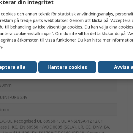
kterar din integritet
PS
 cookies och annan teknik för statistisk användningsanalys, personal
a reklam på tredje parts webbplatser. Genom att klicka på "Acceptera a
20W
u till behandling av icke väsentliga cookies. Du kan välja dina cooki
antera cookie-inställningar". Om du inte vill ha detta klickar du på "Avv
4V dc
egränsa åtkomsten till vissa funktioner. Du kan hitta mer information
cy
.
4V dc
IN-skena
eptera alla
Hantera cookies
Avvisa a
h
30mm
UINT-UPS 24V
5mm
L/C-UL Recognised UL 60950-1, UL ANSI/ISA-12.12.01
lass I, KC, EN 60950-1/VDE 0805 (SELV), LR, CE, DNV, BV,
L Listed UL 508, EN 50178/VDE 0160 (PELV), Groups A,