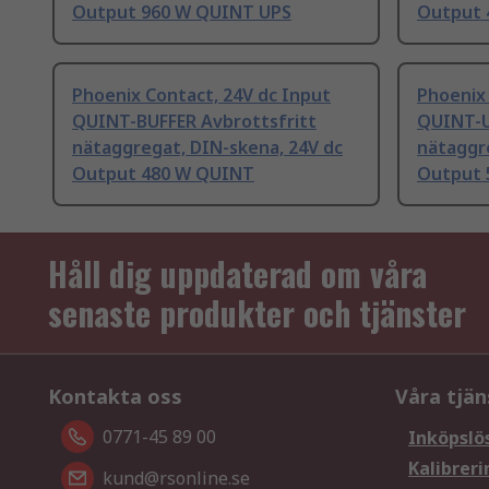
Output 960 W QUINT UPS
Output 
Phoenix Contact, 24V dc Input
Phoenix
QUINT-BUFFER Avbrottsfritt
QUINT-U
nätaggregat, DIN-skena, 24V dc
nätaggr
Output 480 W QUINT
Output 
Håll dig uppdaterad om våra
senaste produkter och tjänster
Kontakta oss
Våra tjän
0771-45 89 00
Inköpslö
Kalibreri
kund@rsonline.se