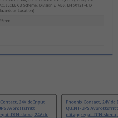
AC, IECEE CB Scheme, Division 2, ABS, EN 50121-4, D
Hazardous Location)
25mm
Contact, 24V dc Input
Phoenix Contact, 24V dc 
PS Avbrottsfritt
QUINT-UPS Avbrottsfrit
egat, DIN-skena, 24V dc
nätaggregat, DIN-skena,