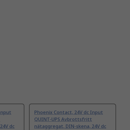
Input
Phoenix Contact, 24V dc Input
t
QUINT-UPS Avbrottsfritt
 24V dc
nätaggregat, DIN-skena, 24V dc