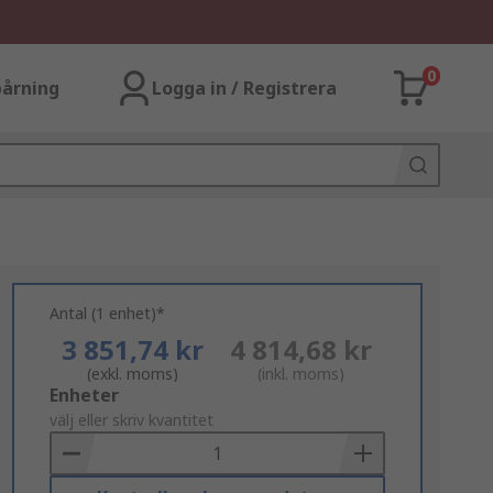
0
årning
Logga in / Registrera
Antal (1 enhet)*
3 851,74 kr
4 814,68 kr
(exkl. moms)
(inkl. moms)
Add
Enheter
to
välj eller skriv kvantitet
Basket