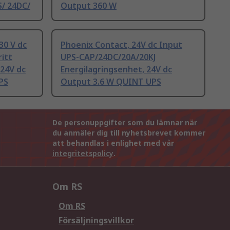
/ 24DC/
Output 360 W
30 V dc
Phoenix Contact, 24V dc Input
itt
UPS-CAP/24DC/20A/20KJ
 24V dc
Energilagringsenhet, 24V dc
PS
Output 3.6 W QUINT UPS
De personuppgifter som du lämnar när
du anmäler dig till nyhetsbrevet kommer
att behandlas i enlighet med vår
integritetspolicy
.
Om RS
Om RS
Försäljningsvillkor