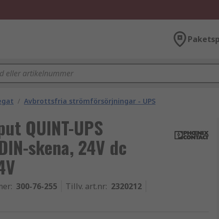
Paketsp
egat
/
Avbrottsfria strömförsörjningar - UPS
nput QUINT-UPS
 DIN-skena, 24V dc
4V
mer
:
300-76-255
Tillv. art.nr
:
2320212