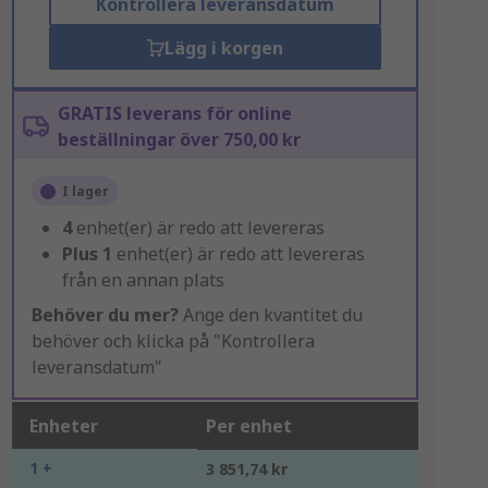
Kontrollera leveransdatum
Lägg i korgen
GRATIS leverans för online
beställningar över 750,00 kr
I lager
4
enhet(er) är redo att levereras
Plus
1
enhet(er) är redo att levereras
från en annan plats
Behöver du mer?
Ange den kvantitet du
behöver och klicka på "Kontrollera
leveransdatum"
Enheter
Per enhet
1 +
3 851,74 kr