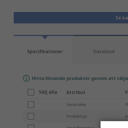
Se k
Specifikationer
Datablad
Hitta liknande produkter genom att välja e
Välj alla
Attribut
V
Varumärke
P
Produkttyp
A
Modellnummer
Q