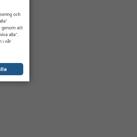
isering och
lla"
es genom att
isa alla".
 i vår
lla