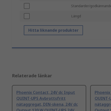
Standarder/godkännand
Längd
Hitta liknande produkter
Relaterade länkar
Phoenix Contact, 24V dc Input
Phoenix 
QUINT-UPS Avbrottsfritt
QUINT-U
nätaggregat, DIN-skena, 24V dc
nätaggr
Output 120 W QUINT-UPS 24V
Output 