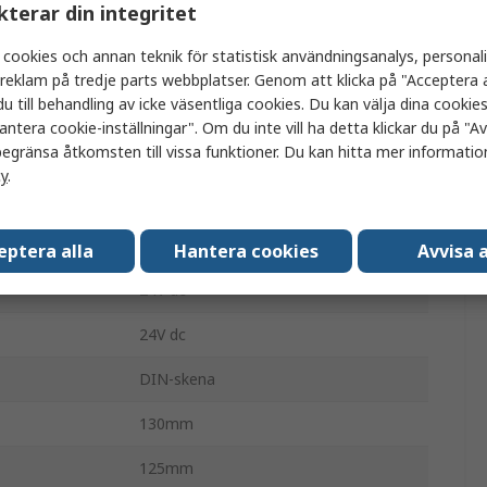
kterar din integritet
Värde
 cookies och annan teknik för statistisk användningsanalys, personal
Phoenix Contact
a reklam på tredje parts webbplatser. Genom att klicka på "Acceptera a
u till behandling av icke väsentliga cookies. Du kan välja dina cooki
QUINT-UPS
antera cookie-inställningar". Om du inte vill ha detta klickar du på "Avv
egränsa åtkomsten till vissa funktioner. Du kan hitta mer information
Avbrottsfritt nätaggregat
cy
.
UPS
360W
eptera alla
Hantera cookies
Avvisa a
24V dc
24V dc
DIN-skena
130mm
125mm