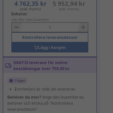
4 762,35 kr
5 952,94 kr
(exkl. moms)
(inkl. moms)
Add
Enheter
to
välj eller skriv kvantitet
Basket
Kontrollera leveransdatum
Lägg i korgen
GRATIS leverans för online
beställningar över 750,00 kr
I lager
2
enhet(er) är redo att levereras
Behöver du mer?
Ange den kvantitet du
behöver och klicka på "Kontrollera
leveransdatum"