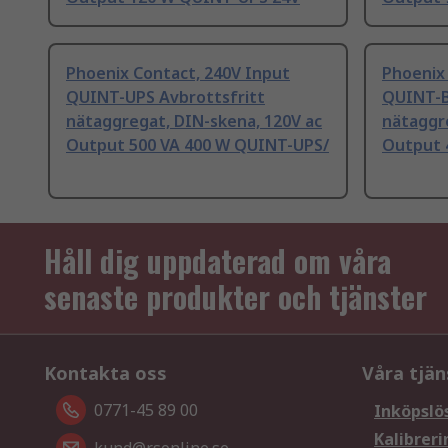
Phoenix Contact, 240V Input
Phoenix 
QUINT-UPS Avbrottsfritt
QUINT-B
nätaggregat, DIN-skena, 120V ac
nätaggr
Output 500 VA 400 W QUINT-UPS/
Output 
Håll dig uppdaterad om våra
senaste produkter och tjänster
Kontakta oss
Våra tjän
0771-45 89 00
Inköpslö
Kalibreri