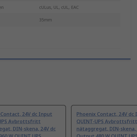
en
cULus, UL, cUL, EAC
35mm
Contact, 24V dc Input
Phoenix Contact, 24V dc 
PS Avbrottsfritt
QUINT-UPS Avbrottsfrit
egat, DIN-skena, 24V dc
nätaggregat, DIN-skena,
960 W QUINT UPS
Output 480 W QUINT UP