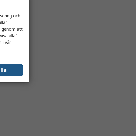
isering och
lla"
es genom att
isa alla".
 i vår
lla