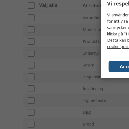
Vi respe
Välj alla
Attribut
Vi använder
Varumärke
för att vis
samtycker d
Modellnummer
klicka på "H
Detta kan b
Produkttyp
cookie poli
Undertyp
Ström
Acc
Utspänning
Inspänning
Typ av fäste
Djup
Bredd