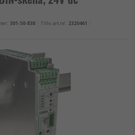
mer
:
301-50-838
Tillv. art.nr
:
2320461