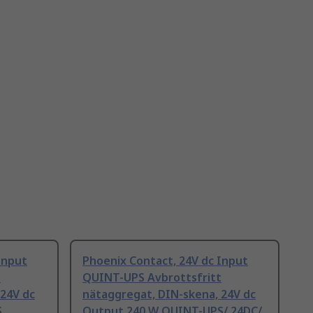
Input
Phoenix Contact, 24V dc Input
t
QUINT-UPS Avbrottsfritt
 24V dc
nätaggregat, DIN-skena, 24V dc
S
Output 240 W QUINT-UPS/ 24DC/