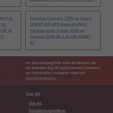
30 V dc
Phoenix Contact, 230V ac Input
itt
QUINT-HP-UPS Avbrottsfritt
 24V dc
nätaggregat, Panel, 230V ac
PS
Output 2500 VA 2.25 kW QUINT
AC
De personuppgifter som du lämnar när
du anmäler dig till nyhetsbrevet kommer
att behandlas i enlighet med vår
integritetspolicy
.
Om RS
Om RS
Försäljningsvillkor