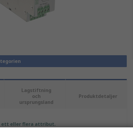
ategorien
Lagstiftning
och
Produktdetaljer
ursprungsland
tt eller flera attribut.