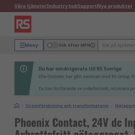
Våra tjänster
Industry hub
Support
Nya produkter
Meny
Sök efter MPN
Du har omdirigerats till RS Sverige
Elfa-Distrelec har gått samman med RS Group för 
Du kan fortfarande se orderhistorik, returnera pr
/
Strömförsörjning och transformatorer
/
Nätaggr
Phoenix Contact, 24V dc I
Avbrottsfritt nätaggregat,