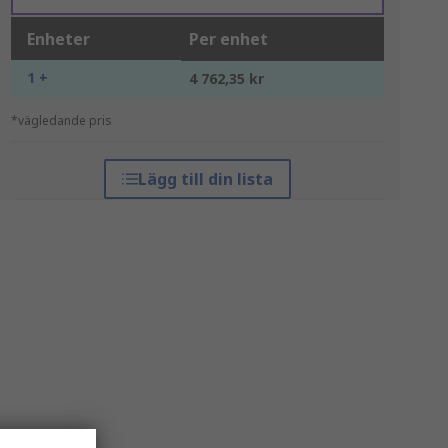
Enheter
Per enhet
1 +
4 762,35 kr
*vägledande pris
Lägg till din lista