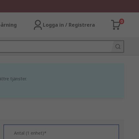
0
årning
Logga in / Registrera
ttre tjänster.
Antal (1 enhet)*