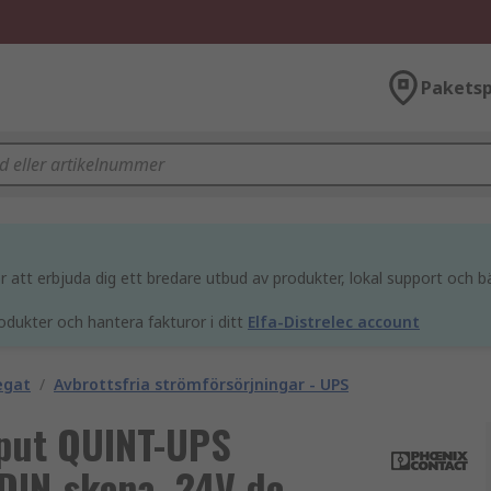
Paketsp
att erbjuda dig ett bredare utbud av produkter, lokal support och bä
odukter och hantera fakturor i ditt
Elfa-Distrelec account
egat
/
Avbrottsfria strömförsörjningar - UPS
nput QUINT-UPS
 DIN-skena, 24V dc