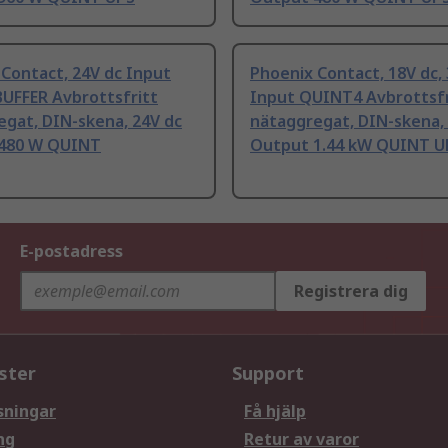
Contact, 24V dc Input
Phoenix Contact, 18V dc, 
UFFER Avbrottsfritt
Input QUINT4 Avbrottsfr
egat, DIN-skena, 24V dc
nätaggregat, DIN-skena,
480 W QUINT
Output 1.44 kW QUINT U
E-postadress
Registrera dig
ster
Support
sningar
Få hjälp
ng
Retur av varor