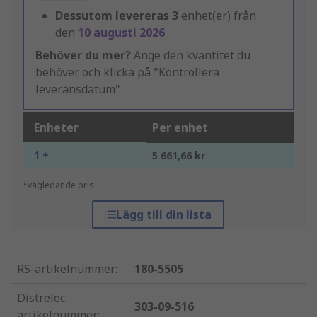
Dessutom levereras
3
enhet(er) från
den
10 augusti 2026
Behöver du mer?
Ange den kvantitet du
behöver och klicka på "Kontrollera
leveransdatum"
Enheter
Per enhet
1 +
5 661,66 kr
*vägledande pris
Lägg till din lista
RS-artikelnummer
:
180-5505
Distrelec
303-09-516
artikelnummer
: