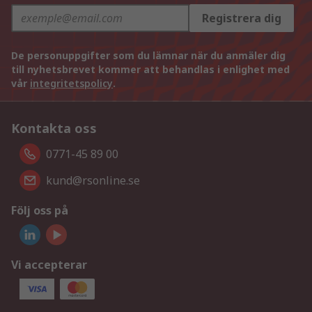
Registrera dig
De personuppgifter som du lämnar när du anmäler dig
till nyhetsbrevet kommer att behandlas i enlighet med
vår
integritetspolicy
.
Kontakta oss
0771-45 89 00
kund@rsonline.se
Följ oss på
Vi accepterar