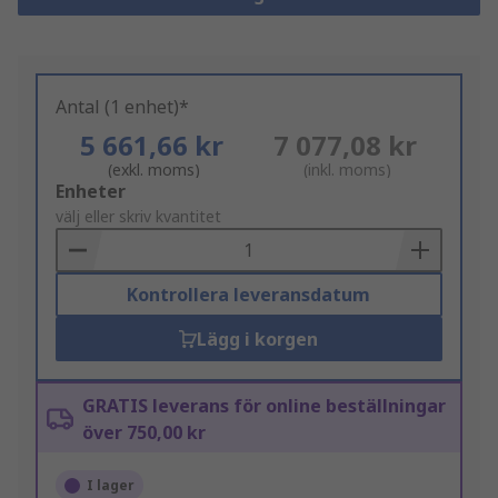
Antal (1 enhet)*
5 661,66 kr
7 077,08 kr
(exkl. moms)
(inkl. moms)
Add
Enheter
to
välj eller skriv kvantitet
Basket
Kontrollera leveransdatum
Lägg i korgen
GRATIS leverans för online beställningar
över 750,00 kr
I lager