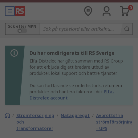
0
Sök efter MPN
Du har omdirigerats till RS Sverige
Elfa-Distrelec har gått samman med RS Group
för att erbjuda dig ett bredare utbud av
produkter, lokal support och bättre tjänster.
Du kan fortfarande se orderhistorik, returnera
produkter och hantera fakturor i ditt
Elfa-
Distrelec account
/
Strömförsörjning
/
Nätaggregat
/
Avbrottsfria
och
strömförsörjninga
transformatorer
- UPS