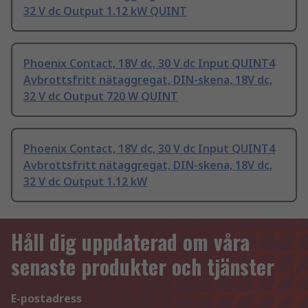
32 V dc Output 1.12 kW QUINT
Phoenix Contact, 18V dc, 30 V dc Input QUINT4
Avbrottsfritt nätaggregat, DIN-skena, 18V dc,
32 V dc Output 720 W QUINT
Phoenix Contact, 18V dc, 30 V dc Input QUINT4
Avbrottsfritt nätaggregat, DIN-skena, 18V dc,
32 V dc Output 1.12 kW
Håll dig uppdaterad om våra
senaste produkter och tjänster
E-postadress