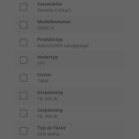
Varumärke
Phoenix Contact
Modellnummer
QUINT4
Produkttyp
Avbrottsfritt nätaggregat
Undertyp
UPS
Ström
740W
Utspänning
18, 32V dc
Inspänning
18, 30V dc
Typ av fäste
DIN-skena