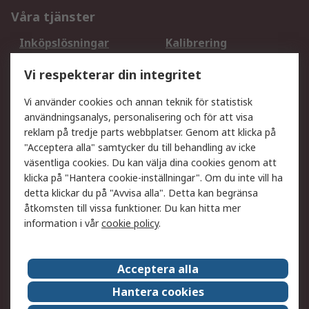
Våra tjänster
Inköpslösningar
Kalibrering
Utökat sortiment
Oljetestning och analys
Vi respekterar din integritet
DesignSpark
Teknisk Support
Ditt lokala säljteam
Exportlösningar
Vi använder cookies och annan teknik för statistisk
användningsanalys, personalisering och för att visa
reklam på tredje parts webbplatser. Genom att klicka på
Support
"Acceptera alla" samtycker du till behandling av icke
Få hjälp
Retur av varor
väsentliga cookies. Du kan välja dina cookies genom att
klicka på "Hantera cookie-inställningar". Om du inte vill ha
Leverans
Spåra din order
detta klickar du på "Avvisa alla". Detta kan begränsa
Begär en fakturakopi
Fördelar med RS-konto
åtkomsten till vissa funktioner. Du kan hitta mer
Betalningsalternativ
Okdo
information i vår
cookie policy
.
Om RS
Acceptera alla
Om RS
Försäljningsvillkor
Hantera cookies
Det juridiska
Press Centre