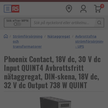
0
Sök efter MPN
/
Strömförsörjning
/
Nätaggregat
/
Avbrottsfria
och
strömförsörjninga
transformatorer
- UPS
Phoenix Contact, 18V dc, 30 V dc
Input QUINT4 Avbrottsfritt
nätaggregat, DIN-skena, 18V dc,
32 V dc Output 738 W QUINT