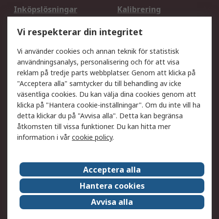
Inköpslösningar
Kalibrering
Utökat sortiment
Oljetestning och analys
Vi respekterar din integritet
DesignSpark
Teknisk Support
Ditt lokala säljteam
Exportlösningar
Vi använder cookies och annan teknik för statistisk
användningsanalys, personalisering och för att visa
reklam på tredje parts webbplatser. Genom att klicka på
Support
"Acceptera alla" samtycker du till behandling av icke
Få hjälp
Retur av varor
väsentliga cookies. Du kan välja dina cookies genom att
klicka på "Hantera cookie-inställningar". Om du inte vill ha
Leverans
Spåra din order
detta klickar du på "Avvisa alla". Detta kan begränsa
Begär en fakturakopi
Fördelar med RS-konto
åtkomsten till vissa funktioner. Du kan hitta mer
Betalningsalternativ
Okdo
information i vår
cookie policy
.
Om RS
Acceptera alla
Om RS
Försäljningsvillkor
Hantera cookies
Det juridiska
Press Centre
Avvisa alla
Jobba hos RS
ESG
Över hela världen
Våra certificeringar