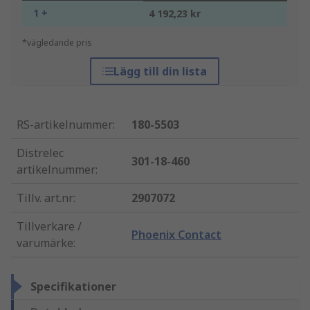
1 +
4 192,23 kr
*vägledande pris
Lägg till din lista
RS-artikelnummer
:
180-5503
Distrelec
301-18-460
artikelnummer
:
Tillv. art.nr
:
2907072
Tillverkare /
Phoenix Contact
varumärke
:
Specifikationer