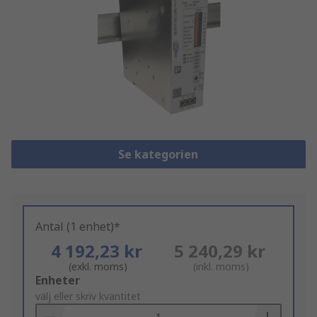
Se kategorien
Antal (1 enhet)*
4 192,23 kr
5 240,29 kr
(exkl. moms)
(inkl. moms)
Add
Enheter
to
välj eller skriv kvantitet
Basket