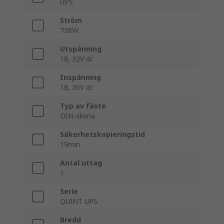
UPS
Ström
738W
Utspänning
18, 32V dc
Inspänning
18, 30V dc
Typ av fäste
DIN-skena
Säkerhetskopieringstid
19min
Antal uttag
1
Serie
QUINT UPS
Bredd