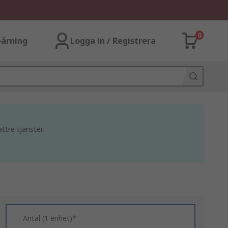
0
årning
Logga in / Registrera
ttre tjänster.
Antal (1 enhet)*