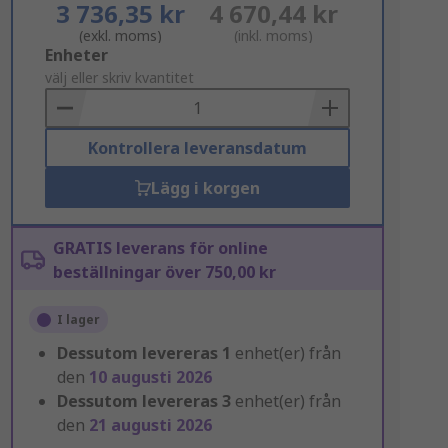
3 736,35 kr
4 670,44 kr
(exkl. moms)
(inkl. moms)
Add
Enheter
to
välj eller skriv kvantitet
Basket
Kontrollera leveransdatum
Lägg i korgen
GRATIS leverans för online
beställningar över 750,00 kr
I lager
Dessutom levereras
1
enhet(er) från
den
10 augusti 2026
Dessutom levereras
3
enhet(er) från
den
21 augusti 2026