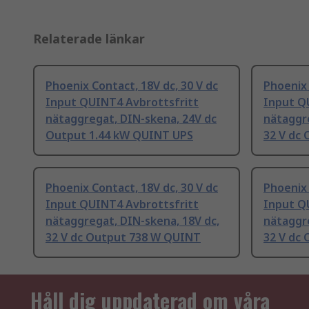
Relaterade länkar
Phoenix Contact, 18V dc, 30 V dc
Phoenix 
Input QUINT4 Avbrottsfritt
Input Q
nätaggregat, DIN-skena, 24V dc
nätaggre
Output 1.44 kW QUINT UPS
32 V dc
Phoenix Contact, 18V dc, 30 V dc
Phoenix 
Input QUINT4 Avbrottsfritt
Input Q
nätaggregat, DIN-skena, 18V dc,
nätaggre
32 V dc Output 738 W QUINT
32 V dc
Håll dig uppdaterad om våra