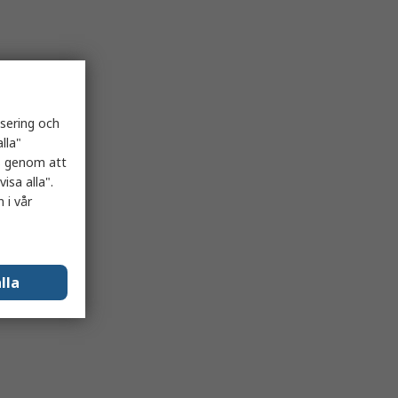
isering och
lla"
es genom att
isa alla".
 i vår
lla