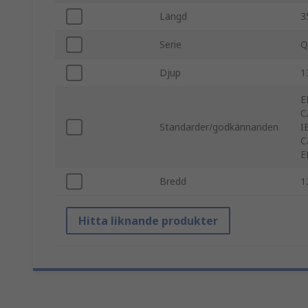
Längd
3
Serie
Q
Djup
1
E
C
Standarder/godkännanden
I
C
E
Bredd
1
Hitta liknande produkter