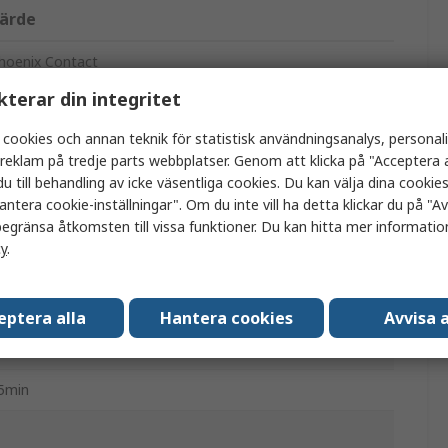
ärde
hoenix Contact
kterar din integritet
UINT4
 cookies och annan teknik för statistisk användningsanalys, personal
vbrottsfritt nätaggregat
a reklam på tredje parts webbplatser. Genom att klicka på "Acceptera a
u till behandling av icke väsentliga cookies. Du kan välja dina cooki
PS
antera cookie-inställningar". Om du inte vill ha detta klickar du på "Avv
80W
egränsa åtkomsten till vissa funktioner. Du kan hitta mer information
cy
.
8, 32V dc
8, 30V dc
eptera alla
Hantera cookies
Avvisa a
IN-skena
5min