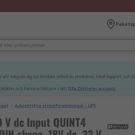
Paketsp
att erbjuda dig ett bredare utbud av produkter, lokal support och bä
odukter och hantera fakturor i ditt
Elfa-Distrelec account
egat
/
Avbrottsfria strömförsörjningar - UPS
0 V dc Input QUINT4
DIN-skena, 18V dc, 32 V