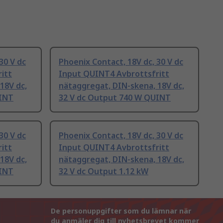
30 V dc
Phoenix Contact, 18V dc, 30 V dc
itt
Input QUINT4 Avbrottsfritt
18V dc,
nätaggregat, DIN-skena, 18V dc,
UINT
32 V dc Output 740 W QUINT
30 V dc
Phoenix Contact, 18V dc, 30 V dc
itt
Input QUINT4 Avbrottsfritt
18V dc,
nätaggregat, DIN-skena, 18V dc,
UINT
32 V dc Output 1.12 kW
De personuppgifter som du lämnar när
du anmäler dig till nyhetsbrevet kommer