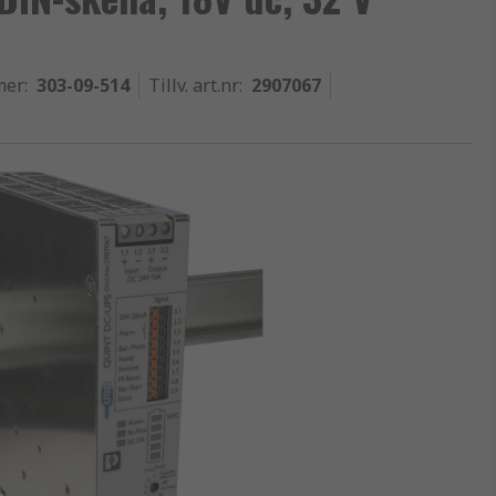
mer
:
303-09-514
Tillv. art.nr
:
2907067