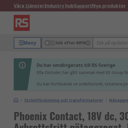
Våra tjänster
Industry hub
Support
Nya produkter
Meny
Sök efter MPN
Du har omdirigerats till RS Sverige
Elfa-Distrelec har gått samman med RS Group för 
Du kan fortfarande se orderhistorik, returnera pr
/
Strömförsörjning och transformatorer
/
Nätaggr
Phoenix Contact, 18V dc, 3
Avbrottsfritt nätaggregat, 