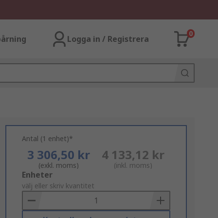
0
årning
Logga in / Registrera
Antal (1 enhet)*
3 306,50 kr
4 133,12 kr
(exkl. moms)
(inkl. moms)
Add
Enheter
to
välj eller skriv kvantitet
Basket