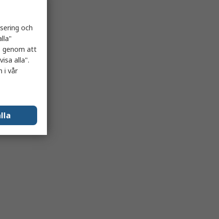
isering och
lla"
es genom att
isa alla".
 i vår
lla