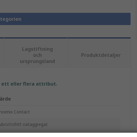
ategorien
Lagstiftning
och
Produktdetaljer
ursprungsland
tt eller flera attribut.
ärde
hoenix Contact
vbrottsfritt nätaggregat
UINT4