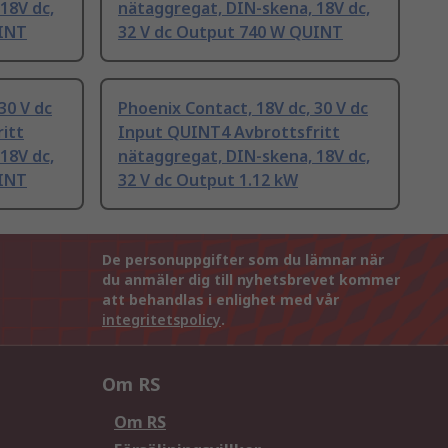
18V dc,
nätaggregat, DIN-skena, 18V dc,
UINT
32 V dc Output 740 W QUINT
30 V dc
Phoenix Contact, 18V dc, 30 V dc
itt
Input QUINT4 Avbrottsfritt
18V dc,
nätaggregat, DIN-skena, 18V dc,
UINT
32 V dc Output 1.12 kW
De personuppgifter som du lämnar när
du anmäler dig till nyhetsbrevet kommer
att behandlas i enlighet med vår
integritetspolicy
.
Om RS
Om RS