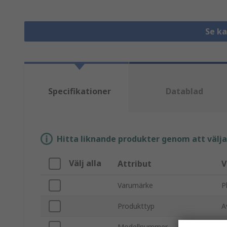
Se k
Specifikationer
Datablad
Hitta liknande produkter genom att välja e
Välj alla
Attribut
V
Varumärke
P
Produkttyp
A
Modellnummer
Q