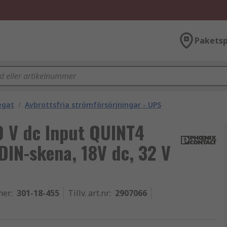
Paketsp
egat
/
Avbrottsfria strömförsörjningar - UPS
0 V dc Input QUINT4
DIN-skena, 18V dc, 32 V
mer
:
301-18-455
Tillv. art.nr
:
2907066