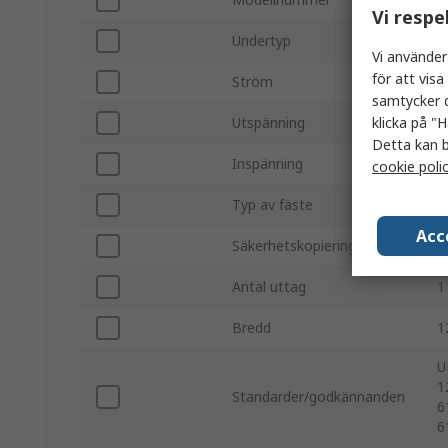
Vi respe
Undertyp
U
Vi använder
för att vis
Ström
4
samtycker d
klicka på "H
Utspänning
1
Detta kan b
Inspänning
1
cookie poli
Typ av fäste
D
Acc
Säkerhetskopieringstid
2
Antal uttag
1
Bredd
1
U
1
Standarder/godkännanden
6
6