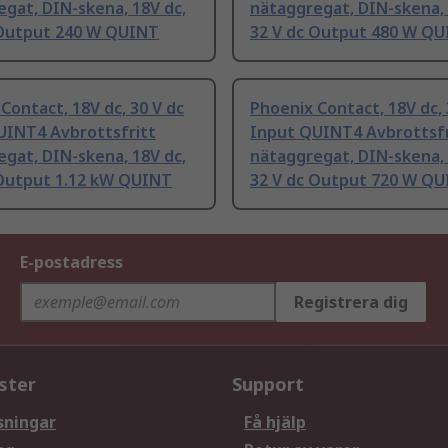
gat, DIN-skena, 18V dc,
nätaggregat, DIN-skena, 
 Output 240 W QUINT
32 V dc Output 480 W Q
Contact, 18V dc, 30 V dc
Phoenix Contact, 18V dc, 
UINT4 Avbrottsfritt
Input QUINT4 Avbrottsfr
gat, DIN-skena, 18V dc,
nätaggregat, DIN-skena, 
 Output 1.12 kW QUINT
32 V dc Output 720 W Q
E-postadress
Registrera dig
ster
Support
sningar
Få hjälp