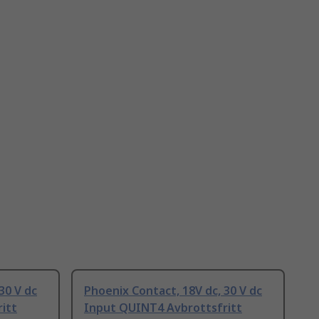
30 V dc
Phoenix Contact, 18V dc, 30 V dc
itt
Input QUINT4 Avbrottsfritt