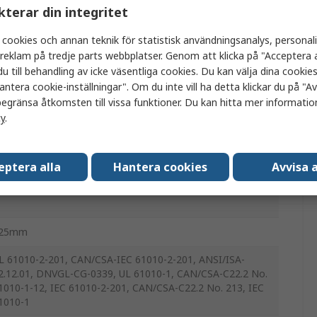
kterar din integritet
PS
 cookies och annan teknik för statistisk användningsanalys, personal
a reklam på tredje parts webbplatser. Genom att klicka på "Acceptera a
80W
u till behandling av icke väsentliga cookies. Du kan välja dina cooki
antera cookie-inställningar". Om du inte vill ha detta klickar du på "Avv
8, 32V dc
egränsa åtkomsten till vissa funktioner. Du kan hitta mer information
8, 30V dc
cy
.
IN-skena
eptera alla
Hantera cookies
Avvisa a
5min
25mm
L 61010-2-201, CAN/CSA-IEC 61010-2-201, ANSI/ISA-
2.12.01, DNVGL-CG-0339, UL 61010-1, CAN/CSA-C22.2 No.
1010-1-12, IEC 61010-2-201, CAN/CSA-C22.2 No. 213, IEC
1010-1