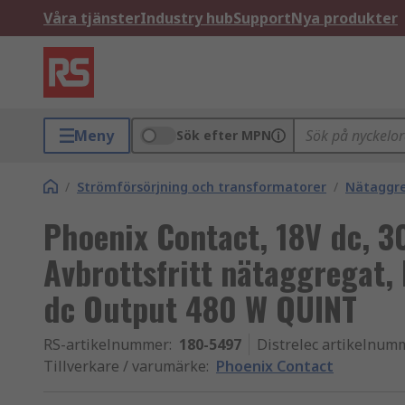
Våra tjänster
Industry hub
Support
Nya produkter
Meny
Sök efter MPN
/
Strömförsörjning och transformatorer
/
Nätaggr
Phoenix Contact, 18V dc, 3
Avbrottsfritt nätaggregat, 
dc Output 480 W QUINT
RS-artikelnummer
:
180-5497
Distrelec artikelnum
Tillverkare / varumärke
:
Phoenix Contact