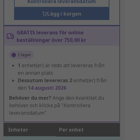
Kontrollera leveransdatum
Lägg i korgen
GRATIS leverans för online
beställningar över 750,00 kr
I lager
1
enhet(er) är redo att levereras från
en annan plats
Dessutom levereras
2
enhet(er) från
den
14 augusti 2026
Behöver du mer?
Ange den kvantitet du
behöver och klicka på "Kontrollera
leveransdatum"
Enheter
Per enhet