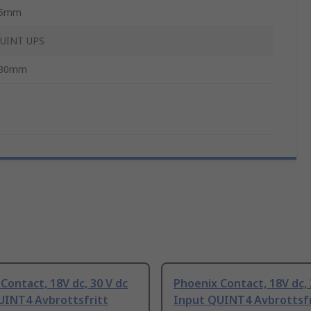
5mm
UINT UPS
30mm
Contact, 18V dc, 30 V dc
Phoenix Contact, 18V dc, 
UINT4 Avbrottsfritt
Input QUINT4 Avbrottsfr