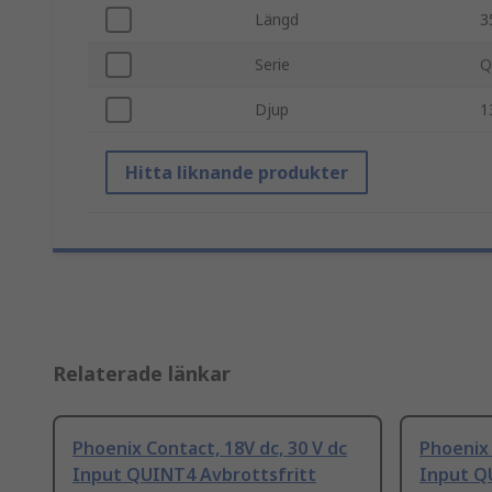
Längd
3
Serie
Q
Djup
1
Hitta liknande produkter
Relaterade länkar
Phoenix Contact, 18V dc, 30 V dc
Phoenix 
Input QUINT4 Avbrottsfritt
Input Q