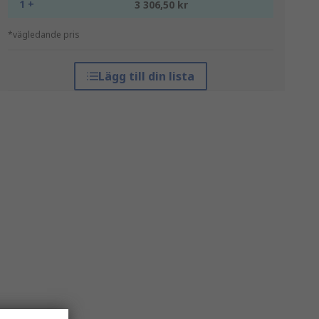
1 +
3 306,50 kr
*vägledande pris
Lägg till din lista