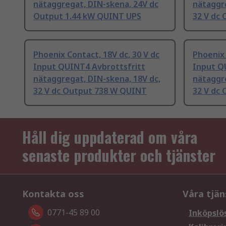
nätaggregat, DIN-skena, 24V dc
nätaggre
Output 1.44 kW QUINT UPS
32 V dc
Phoenix Contact, 18V dc, 30 V dc
Phoenix 
Input QUINT4 Avbrottsfritt
Input Q
nätaggregat, DIN-skena, 18V dc,
nätaggre
32 V dc Output 738 W QUINT
32 V dc
Håll dig uppdaterad om våra
senaste produkter och tjänster
Kontakta oss
Våra tjän
0771-45 89 00
Inköpslö