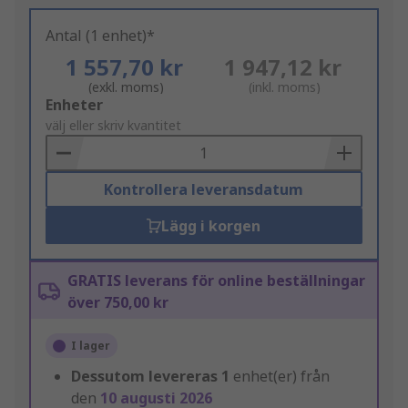
Antal (1 enhet)*
1 557,70 kr
1 947,12 kr
(exkl. moms)
(inkl. moms)
Add
Enheter
to
välj eller skriv kvantitet
Basket
Kontrollera leveransdatum
Lägg i korgen
GRATIS leverans för online beställningar
över 750,00 kr
I lager
Dessutom levereras
1
enhet(er) från
den
10 augusti 2026