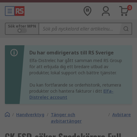
0
Sök efter MPN
Du har omdirigerats till RS Sverige
Elfa-Distrelec har gått samman med RS Group
för att erbjuda dig ett bredare utbud av
produkter, lokal support och bättre tjänster.
Du kan fortfarande se orderhistorik, returnera
produkter och hantera fakturor i ditt
Elfa-
Distrelec account
/
Handverktyg
/
Tänger och
/
Avbitare
avbitartänger
CK ESD-säker Snedskärare Full