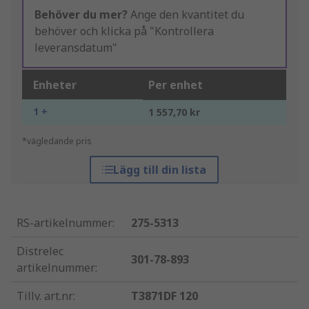
Behöver du mer?
Ange den kvantitet du
behöver och klicka på "Kontrollera
leveransdatum"
Enheter
Per enhet
1 +
1 557,70 kr
*vägledande pris
Lägg till din lista
RS-artikelnummer
:
275-5313
Distrelec
301-78-893
artikelnummer
:
Tillv. art.nr
:
T3871DF 120