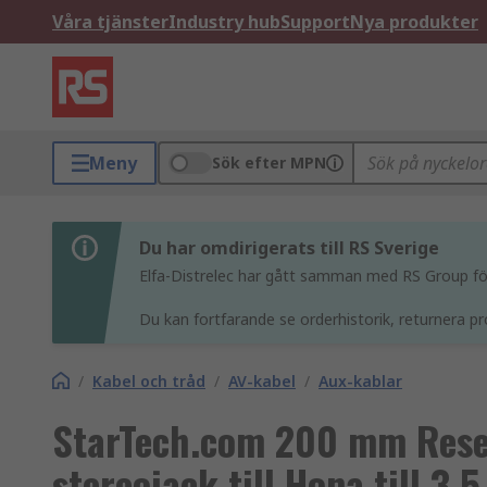
Våra tjänster
Industry hub
Support
Nya produkter
Meny
Sök efter MPN
Du har omdirigerats till RS Sverige
Elfa-Distrelec har gått samman med RS Group för 
Du kan fortfarande se orderhistorik, returnera pr
/
Kabel och tråd
/
AV-kabel
/
Aux-kablar
StarTech.com 200 mm Rese
stereojack till Hona till 3.