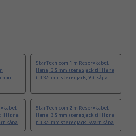
StarTech.com 1 m Reservkabel.
mm
Hane, 3.5 mm stereojack till Hane
.5 mm
till 3.5 mm stereojack, Vit kåpa
vkabel.
StarTech.com 2 m Reservkabel.
ill Hona
Hane, 3.5 mm stereojack till Hona
art kåpa
till 3.5 mm stereojack, Svart kåpa