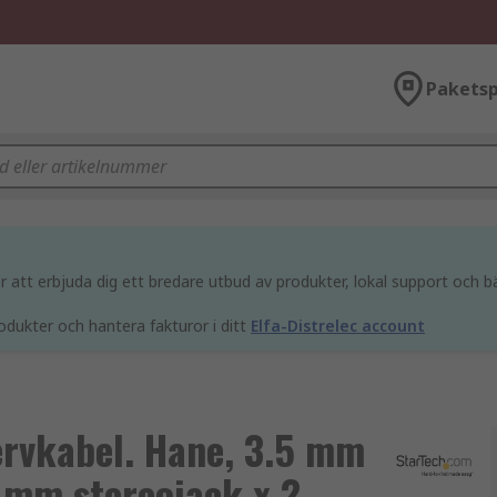
Paketsp
att erbjuda dig ett bredare utbud av produkter, lokal support och bä
odukter och hantera fakturor i ditt
Elfa-Distrelec account
rvkabel. Hane, 3.5 mm
5 mm stereojack x 2,