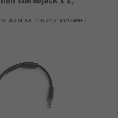
mer
:
302-18-768
Tillv. art.nr
:
MUYHSMFF