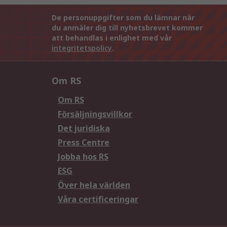
De personuppgifter som du lämnar när
du anmäler dig till nyhetsbrevet kommer
att behandlas i enlighet med vår
integritetspolicy
.
Om RS
Om RS
Försäljningsvillkor
Det juridiska
Press Centre
Jobba hos RS
ESG
Över hela världen
Våra certificeringar