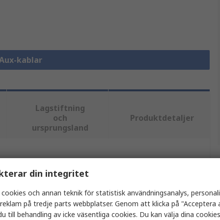
 Aux-kablar
Lagstiftning
och
Produktdetaljer
ursprungsland
tt eller flera attribut.
kterar din integritet
Värde
 cookies och annan teknik för statistisk användningsanalys, personal
a reklam på tredje parts webbplatser. Genom att klicka på "Acceptera a
StarTech.com
u till behandling av icke väsentliga cookies. Du kan välja dina cooki