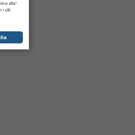
isa alla".
 i vår
lla