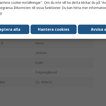
antera cookie-inställningar". Om du inte vill ha detta klickar du på "Avv
Reservkabel.
egränsa åtkomsten till vissa funktioner. Du kan hitta mer information
cy
.
3.5 mm stereojack
3.5 mm stereojack x 2
eptera alla
Hantera cookies
Avvisa a
 A
Hane
 B
Hona
200mm
Svart
Polyvinylklorid
den
CE, REACH