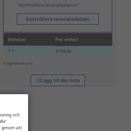
"Kontrollera leveransdatum"
Kontrollera leveransdatum
Enheter
Per enhet
1 +
17,01 kr
*vägledande pris
Lägg till din lista
isering och
lla"
es genom att