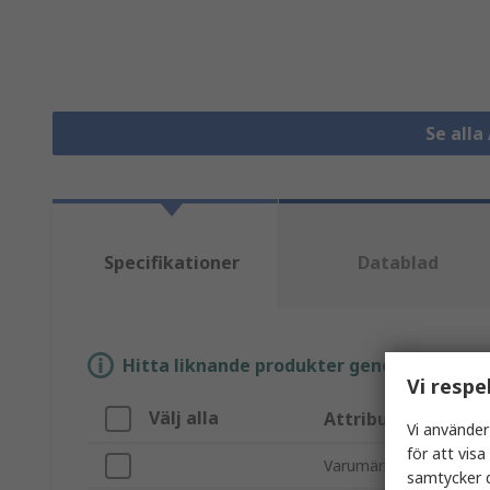
Se alla
Specifikationer
Datablad
Hitta liknande produkter genom att välja e
Vi respe
Välj alla
Attribut
Vi använder
för att vis
Varumärke
samtycker d