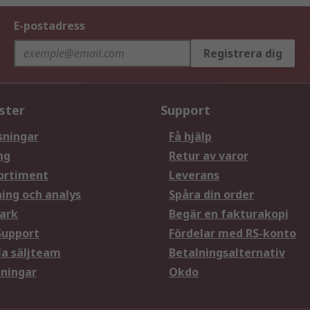
E-postadress
Registrera dig
ster
Support
sningar
Få hjälp
ng
Retur av varor
ortiment
Leverans
ning och analys
Spåra din order
ark
Begär en fakturakopi
Support
Fördelar med RS-konto
la säljteam
Betalningsalternativ
sningar
Okdo