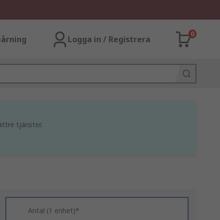
0
årning
Logga in / Registrera
ttre tjänster.
Antal (1 enhet)*