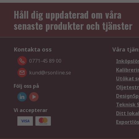
Håll dig uppdaterad om våra
senaste produkter och tjänster
Kontakta oss
Våra tjän
0771-45 89 00
Inköpslö
Kalibreri
kund@rsonline.se
Utökat s
Följ oss på
Oljetest
DesignSp
Teknisk 
Vi accepterar
Ditt loka
Exportlö