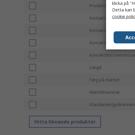
klicka på "H
Produkttyp
Detta kan b
cookie poli
Kontaktdon typ A
Kontaktdon typ B
Acc
Kontaktdon hane/hona
Kontaktdon hane/hona
Längd
Färg på mantel
Mantelmaterial
Standarder/godkännan
Hitta liknande produkter