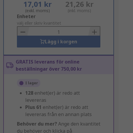
17,01 kr
21,26 kr
(exkl. moms)
(inkl. moms)
Add
Enheter
to
välj eller skriv kvantitet
Basket
Lägg i korgen
GRATIS leverans för online
beställningar över 750,00 kr
I lager
128
enhet(er) är redo att
levereras
Plus
61
enhet(er) är redo att
levereras från en annan plats
Behöver du mer?
Ange den kvantitet
du behöver och klicka på