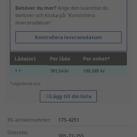
Behöver du mer?
Ange den kvantitet du
behöver och klicka på "Kontrollera
leveransdatum"
Kontrollera leveransdatum
Låda(or)
Per låda
Per enhet*
1 +
781,54 kr
195,385 kr
*vägledande pris
Lägg till din lista
RS-artikelnummer
:
175-4251
Distrelec
301-72-255