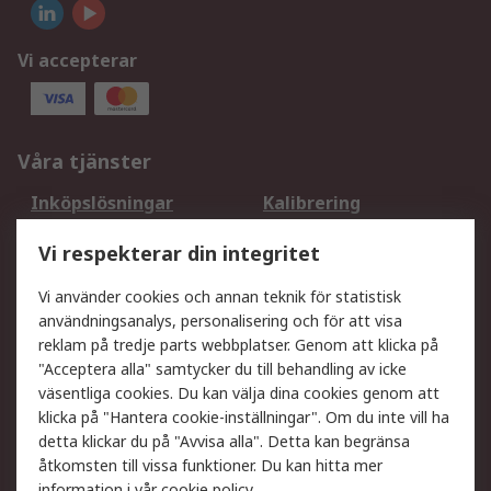
Vi accepterar
Våra tjänster
Inköpslösningar
Kalibrering
Utökat sortiment
Oljetestning och analys
Vi respekterar din integritet
DesignSpark
Teknisk Support
Ditt lokala säljteam
Exportlösningar
Vi använder cookies och annan teknik för statistisk
användningsanalys, personalisering och för att visa
reklam på tredje parts webbplatser. Genom att klicka på
Support
"Acceptera alla" samtycker du till behandling av icke
Få hjälp
Retur av varor
väsentliga cookies. Du kan välja dina cookies genom att
klicka på "Hantera cookie-inställningar". Om du inte vill ha
Leverans
Spåra din order
detta klickar du på "Avvisa alla". Detta kan begränsa
Begär en fakturakopi
Fördelar med RS-konto
åtkomsten till vissa funktioner. Du kan hitta mer
Betalningsalternativ
Okdo
information i vår
cookie policy
.