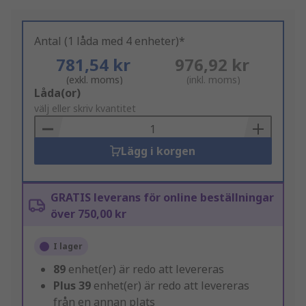
Antal (1 låda med 4 enheter)*
781,54 kr
976,92 kr
(exkl. moms)
(inkl. moms)
Add
Låda(or)
to
välj eller skriv kvantitet
Basket
Lägg i korgen
GRATIS leverans för online beställningar
över 750,00 kr
I lager
89
enhet(er) är redo att levereras
Plus
39
enhet(er) är redo att levereras
från en annan plats