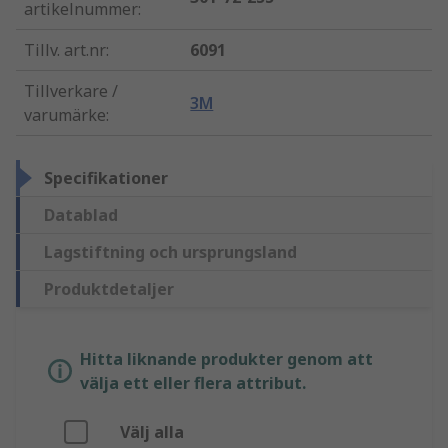
artikelnummer
:
Tillv. art.nr
:
6091
Tillverkare /
3M
varumärke
:
Specifikationer
Datablad
Lagstiftning och ursprungsland
Produktdetaljer
Hitta liknande produkter genom att
välja ett eller flera attribut.
Välj alla