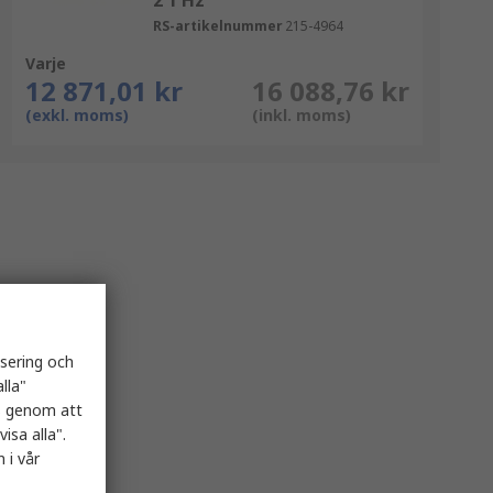
2 1 Hz
RS-artikelnummer
215-4964
Varje
12 871,01 kr
16 088,76 kr
(exkl. moms)
(inkl. moms)
isering och
lla"
es genom att
isa alla".
 i vår