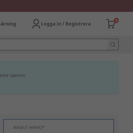
0
årning
Logga in / Registrera
ttre tjänster.
Antal (1 enhet)*