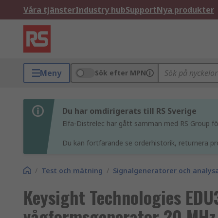
Våra tjänster
Industry hub
Support
Nya produkter
Meny
Sök efter MPN
Du har omdirigerats till RS Sverige
Elfa-Distrelec har gått samman med RS Group för 
Du kan fortfarande se orderhistorik, returnera pr
/
Test och mätning
/
Signalgeneratorer och analys
Keysight Technologies EDU
vågformsgenerator 20 MHz 