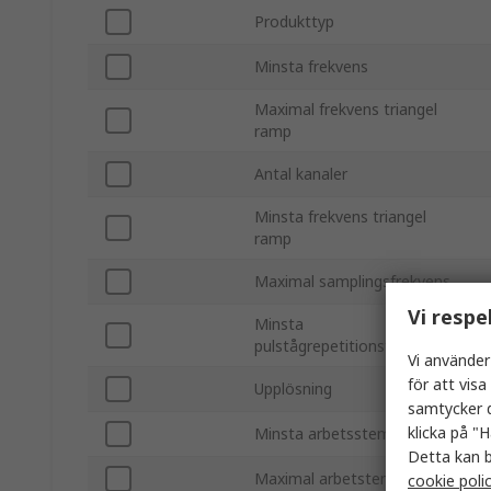
Produkttyp
Minsta frekvens
Maximal frekvens triangel
ramp
Antal kanaler
Minsta frekvens triangel
ramp
Maximal samplingsfrekvens
Vi respe
Minsta
pulstågrepetitionsfrekvens
Vi använder
för att vis
Upplösning
samtycker d
klicka på "H
Minsta arbetsstemperatur
Detta kan b
Maximal arbetstemperatur
cookie poli