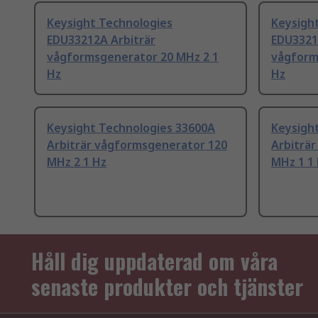
Keysight Technologies
Keysigh
EDU33212A Arbiträr
EDU3321
vågformsgenerator 20 MHz 2 1
vågform
Hz
Hz
Keysight Technologies 33600A
Keysigh
Arbiträr vågformsgenerator 120
Arbiträ
MHz 2 1 Hz
MHz 1 1
Håll dig uppdaterad om våra
senaste produkter och tjänster