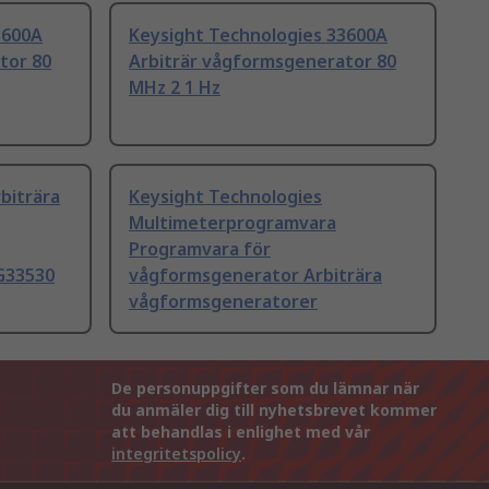
3600A
Keysight Technologies 33600A
tor 80
Arbiträr vågformsgenerator 80
MHz 2 1 Hz
biträra
Keysight Technologies
Multimeterprogramvara
Programvara för
FG33530
vågformsgenerator Arbiträra
vågformsgeneratorer
De personuppgifter som du lämnar när
du anmäler dig till nyhetsbrevet kommer
att behandlas i enlighet med vår
integritetspolicy
.