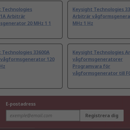
t Technologies
Keysight Technologies 3
1A Arbiträr
Arbiträr vågformsgenera
sgenerator 20 MHz 1 1
MHz 1 Hz
t Technologies 33600A
Keysight Technologies Ar
r vågformsgenerator 120
vågformsgeneratorer
 Hz
Programvara för
vågformsgenerator till 
E-postadress
Registrera dig