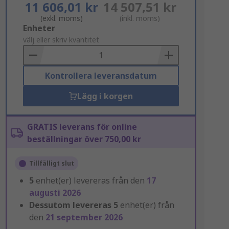
11 606,01 kr
14 507,51 kr
(exkl. moms)
(inkl. moms)
Add
Enheter
to
välj eller skriv kvantitet
Basket
Kontrollera leveransdatum
Lägg i korgen
GRATIS leverans för online
beställningar över 750,00 kr
Tillfälligt slut
5
enhet(er) levereras från den
17
augusti 2026
Dessutom levereras
5
enhet(er) från
den
21 september 2026