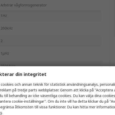
Arbiträr vågformsgenerator
1Hz
200kHz
2
1μHz
250Msps
kterar din integritet
16ns
 cookies och annan teknik för statistisk användningsanalys, personal
a reklam på tredje parts webbplatser. Genom att klicka på "Acceptera a
4 Digits
u till behandling av icke väsentliga cookies. Du kan välja dina cooki
antera cookie-inställningar". Om du inte vill ha detta klickar du på "Avv
0°C
egränsa åtkomsten till vissa funktioner. Du kan hitta mer information
55°C
cy
.