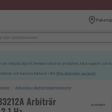
Paketsp
att erbjuda dig ett bredare utbud av produkter, lokal support och bä
odukter och hantera fakturor i ditt
Elfa-Distrelec account
atorer
/
Arbiträra vågformsgeneratorer
33212A Arbiträr
2 1 Hz