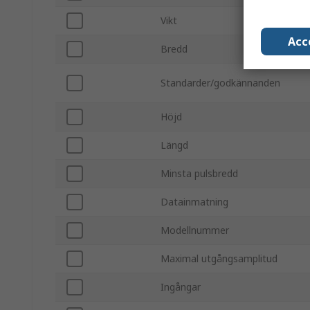
Vikt
Acc
Bredd
Standarder/godkännanden
Höjd
Längd
Minsta pulsbredd
Datainmatning
Modellnummer
Maximal utgångsamplitud
Ingångar