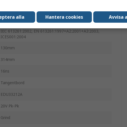
3.1kg
eptera alla
Hantera cookies
Avvisa a
314mm
IEC 613261:2002, EN 613261:1997+A2:2001+A3:2003,
ICES001:2004
130mm
314mm
16ns
Tangentbord
EDU33212A
20V Pk-Pk
Grind