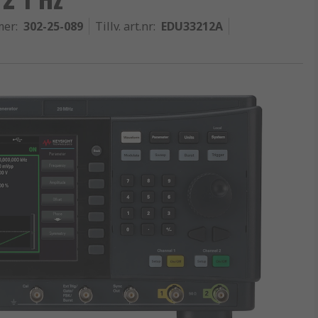
mer
:
302-25-089
Tillv. art.nr
:
EDU33212A