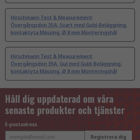
Hirschmann Test & Measurement
Övergångsdon 35A, Svart med Guld-Beläggning,
kontaktyta Mässing, Ø 8 mm Monteringshål
Hirschmann Test & Measurement
Övergångsdon 35A, Gul med Guld-Beläggning,
kontaktyta Mässing, Ø 8 mm Monteringshål
Håll dig uppdaterad om våra
senaste produkter och tjänster
E-postadress
Registrera dig