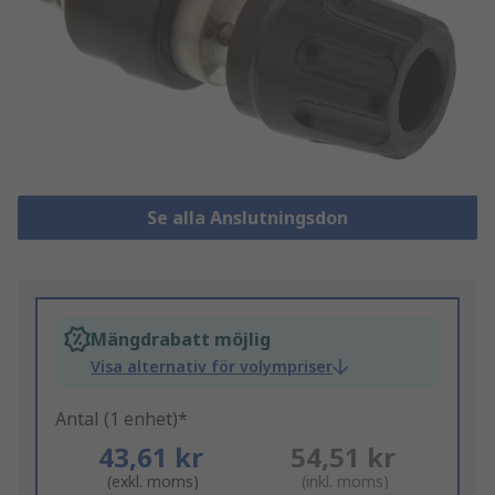
Se alla Anslutningsdon
Mängdrabatt möjlig
Visa alternativ för volympriser
Antal (1 enhet)*
43,61 kr
54,51 kr
(exkl. moms)
(inkl. moms)