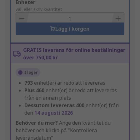
Add
Enheter
to
välj eller skriv kvantitet
Basket
Lägg i korgen
GRATIS leverans för online beställningar
över 750,00 kr
I lager
793
enhet(er) är redo att levereras
Plus
460
enhet(er) är redo att levereras
från en annan plats
Dessutom levereras
400
enhet(er) från
den
14 augusti 2026
Behöver du mer?
Ange den kvantitet du
behöver och klicka på "Kontrollera
leveransdatum"