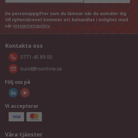
De personuppgifter som du lämnar när du anmäler dig
till nyhetsbrevet kommer att behandlas i enlighet med
vår
integritetspolicy
.
Kontakta oss
0771-45 89 00
kund@rsonline.se
Följ oss på
Vi accepterar
Våra tjänster