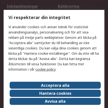
Inköpslösningar
Kalibrering
Utökat sortiment
Oljetestning och analys
Vi respekterar din integritet
DesignSpark
Teknisk Support
Ditt lokala säljteam
Exportlösningar
Vi använder cookies och annan teknik för statistisk
användningsanalys, personalisering och för att visa
reklam på tredje parts webbplatser. Genom att klicka på
Support
"Acceptera alla" samtycker du till behandling av icke
Få hjälp
Retur av varor
väsentliga cookies. Du kan välja dina cookies genom att
klicka på "Hantera cookie-inställningar". Om du inte vill ha
Leverans
Spåra din order
detta klickar du på "Avvisa alla". Detta kan begränsa
Begär en fakturakopi
Fördelar med RS-konto
åtkomsten till vissa funktioner. Du kan hitta mer
Betalningsalternativ
Okdo
information i vår
cookie policy
.
Om RS
Acceptera alla
Om RS
Försäljningsvillkor
Hantera cookies
Det juridiska
Press Centre
Avvisa alla
Jobba hos RS
ESG