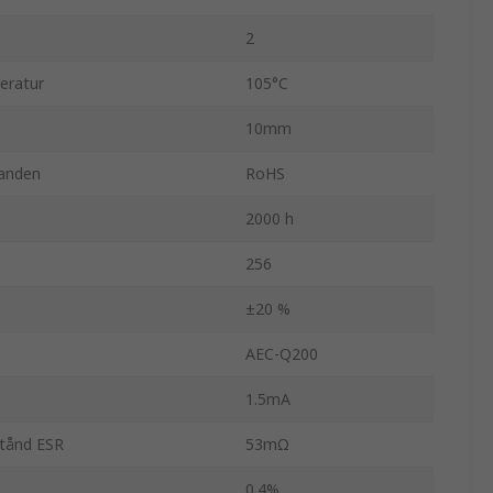
2
eratur
105°C
10mm
anden
RoHS
2000 h
256
±20 %
AEC-Q200
1.5mA
stånd ESR
53mΩ
0.4%