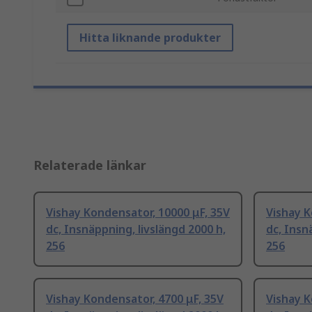
Hitta liknande produkter
Relaterade länkar
Vishay Kondensator, 10000 μF, 35V
Vishay K
dc, Insnäppning, livslängd 2000 h,
dc, Insn
256
256
Vishay Kondensator, 4700 μF, 35V
Vishay K