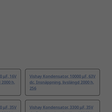
0 μF, 16V
Vishay Kondensator, 10000 μF, 63V
 2000 h,
dc, Insnäppning, livslängd 2000 h,
256
0 μF, 35V
Vishay Kondensator, 3300 μF, 35V