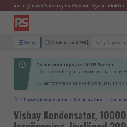
Våra tjänster
Industry hub
Support
Nya produkter
Meny
Sök efter MPN
Du har omdirigerats till RS Sverige
Elfa-Distrelec har gått samman med RS Group för 
Du kan fortfarande se orderhistorik, returnera pr
/
Passiva komponenter
/
Kondensatorer
/
Alumini
Vishay Kondensator, 10000
Insnäppning, livslängd 200