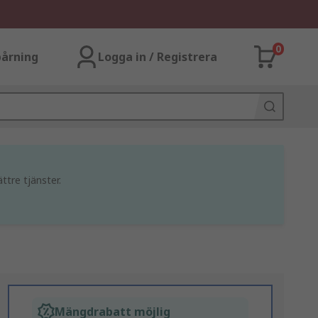
0
årning
Logga in / Registrera
ttre tjänster.
Mängdrabatt möjlig