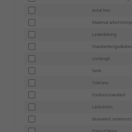
Antal ben
Maximal arbetstemp
Ledardelning
Standarder/godkänn
Livslängd
Serie
Tolerans
Fordonsstandard
Läckström
Ekvivalent seriemot
Förlustfaktor