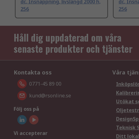
dc, Insnäppning, livslängd 2000 h,
dc, Insn
256
256
Håll dig uppdaterad om våra
senaste produkter och tjänster
Kontakta oss
Våra tjän
0771-45 89 00
Inköpslö
Kalibreri
kund@rsonline.se
Utökat s
Följ oss på
Oljetest
DesignSp
Teknisk 
Vi accepterar
Ditt loka