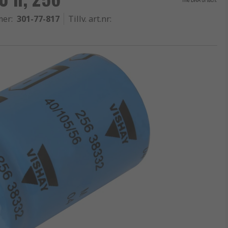
mer
:
301-77-817
Tillv. art.nr
: