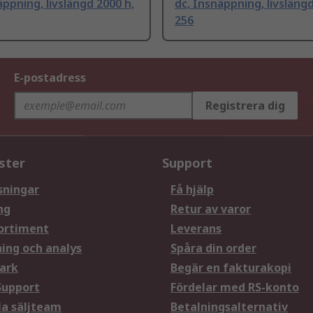
äppning, livslängd 2000 h,
dc, Insnäppning, livslängd
256
E-postadress
Registrera dig
ster
Support
sningar
Få hjälp
ng
Retur av varor
ortiment
Leverans
ning och analys
Spåra din order
ark
Begär en fakturakopi
Support
Fördelar med RS-konto
la säljteam
Betalningsalternativ