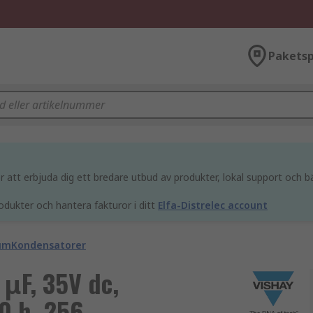
Paketsp
att erbjuda dig ett bredare utbud av produkter, lokal support och bä
odukter och hantera fakturor i ditt
Elfa-Distrelec account
umKondensatorer
 μF, 35V dc,
0 h, 256