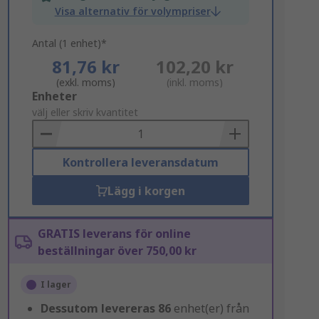
Visa alternativ för volympriser
Antal (1 enhet)*
81,76 kr
102,20 kr
(exkl. moms)
(inkl. moms)
Add
Enheter
to
välj eller skriv kvantitet
Basket
Kontrollera leveransdatum
Lägg i korgen
GRATIS leverans för online
beställningar över 750,00 kr
I lager
Dessutom levereras
86
enhet(er) från