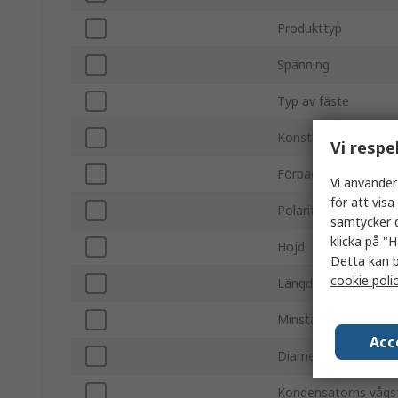
Produkttyp
Spänning
Typ av fäste
Konstruktion
Vi respe
Förpackning
Vi använder
för att vis
Polaritet
samtycker d
klicka på "H
Höjd
Detta kan b
cookie poli
Längd
Minsta arbetsstemp
Acc
Diameter
Kondensatorns våg