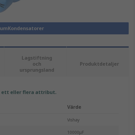
niumKondensatorer
Lagstiftning
och
Produktdetaljer
ursprungsland
tt eller flera attribut.
Värde
Vishay
10000μF