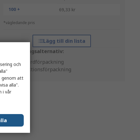
100 +
69,33 kr
*vägledande pris
Lägg till din lista
Förpackningsalternativ:
Standardförpackning
isering och
Produktionsförpackning
lla"
es genom att
isa alla".
 i vår
lla