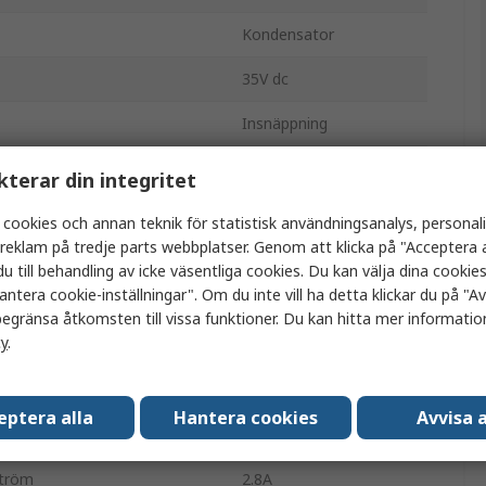
Kondensator
35V dc
Insnäppning
Radiell burk
kterar din integritet
Bulk
 cookies och annan teknik för statistisk användningsanalys, personal
a reklam på tredje parts webbplatser. Genom att klicka på "Acceptera a
Polära
u till behandling av icke väsentliga cookies. Du kan välja dina cooki
antera cookie-inställningar". Om du inte vill ha detta klickar du på "Avv
32mm
egränsa åtkomsten till vissa funktioner. Du kan hitta mer information
cy
.
30mm
eratur
-40°C
eptera alla
Hantera cookies
Avvisa a
31mm
ström
2.8A