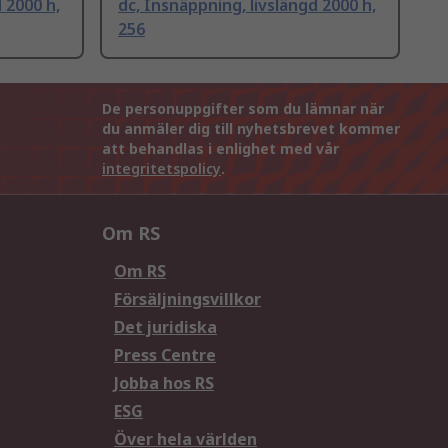
 2000 h,
dc, Insnäppning, livslängd 2000 h,
256
De personuppgifter som du lämnar när
du anmäler dig till nyhetsbrevet kommer
att behandlas i enlighet med vår
integritetspolicy
.
Om RS
Om RS
Försäljningsvillkor
Det juridiska
Press Centre
Jobba hos RS
ESG
Över hela världen