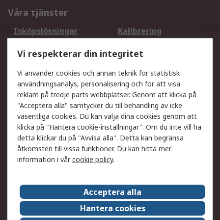
Våra tjänster
Inköpslösningar
Kalibrering
Utökat sortiment
Oljetestning och analys
Vi respekterar din integritet
DesignSpark
Teknisk Support
Ditt lokala säljteam
Exportlösningar
Vi använder cookies och annan teknik för statistisk
användningsanalys, personalisering och för att visa
reklam på tredje parts webbplatser. Genom att klicka på
Support
"Acceptera alla" samtycker du till behandling av icke
Få hjälp
Retur av varor
väsentliga cookies. Du kan välja dina cookies genom att
klicka på "Hantera cookie-inställningar". Om du inte vill ha
Leverans
Spåra din order
detta klickar du på "Avvisa alla". Detta kan begränsa
Begär en fakturakopi
Fördelar med RS-konto
åtkomsten till vissa funktioner. Du kan hitta mer
Betalningsalternativ
Okdo
information i vår
cookie policy
.
Om RS
Acceptera alla
Om RS
Försäljningsvillkor
Hantera cookies
Det juridiska
Press Centre