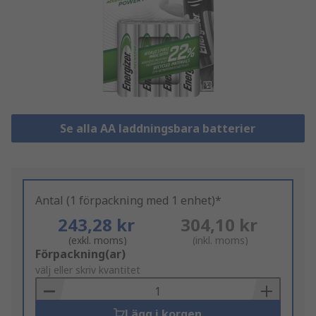
Se alla AA laddningsbara batterier
Antal (1 förpackning med 1 enhet)*
243,28 kr
304,10 kr
(exkl. moms)
(inkl. moms)
Add
Förpackning(ar)
to
välj eller skriv kvantitet
Basket
Lägg i korgen