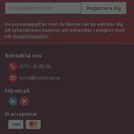
Registrera dig
De personuppgifter som du lämnar när du anmäler dig
till nyhetsbrevet kommer att behandlas i enlighet med
vår
integritetspolicy
.
Kontakta oss
0771-45 89 00
kund@rsonline.se
Följ oss på
Vi accepterar