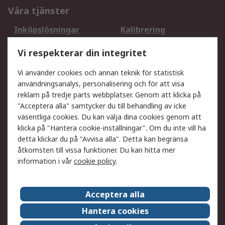
Våra tjänster
Inköpslösningar
Kalibrering
Utökat sortiment
Oljetestning och analys
Vi respekterar din integritet
DesignSpark
Teknisk Support
Ditt lokala säljteam
Exportlösningar
Vi använder cookies och annan teknik för statistisk
användningsanalys, personalisering och för att visa
reklam på tredje parts webbplatser. Genom att klicka på
Support
"Acceptera alla" samtycker du till behandling av icke
Få hjälp
Retur av varor
väsentliga cookies. Du kan välja dina cookies genom att
klicka på "Hantera cookie-inställningar". Om du inte vill ha
Leverans
Spåra din order
detta klickar du på "Avvisa alla". Detta kan begränsa
Begär en fakturakopi
Fördelar med RS-konto
åtkomsten till vissa funktioner. Du kan hitta mer
Betalningsalternativ
Okdo
information i vår
cookie policy
.
Om RS
Acceptera alla
Om RS
Försäljningsvillkor
Hantera cookies
Det juridiska
Press Centre