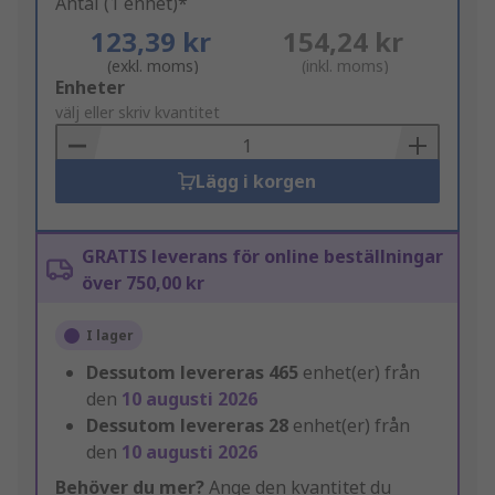
Antal (1 enhet)*
123,39 kr
154,24 kr
(exkl. moms)
(inkl. moms)
Add
Enheter
to
välj eller skriv kvantitet
Basket
Lägg i korgen
GRATIS leverans för online beställningar
över 750,00 kr
I lager
Dessutom levereras
465
enhet(er) från
den
10 augusti 2026
Dessutom levereras
28
enhet(er) från
den
10 augusti 2026
Behöver du mer?
Ange den kvantitet du