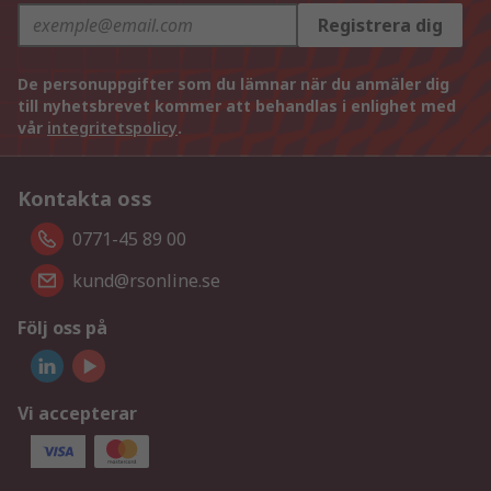
Registrera dig
De personuppgifter som du lämnar när du anmäler dig
till nyhetsbrevet kommer att behandlas i enlighet med
vår
integritetspolicy
.
Kontakta oss
0771-45 89 00
kund@rsonline.se
Följ oss på
Vi accepterar