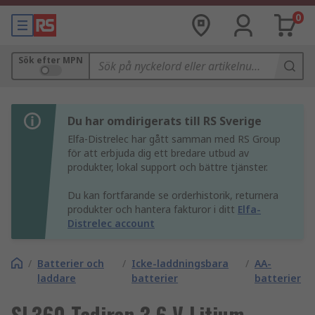
0
Sök efter MPN
Du har omdirigerats till RS Sverige
Elfa-Distrelec har gått samman med RS Group
för att erbjuda dig ett bredare utbud av
produkter, lokal support och bättre tjänster.
Du kan fortfarande se orderhistorik, returnera
produkter och hantera fakturor i ditt
Elfa-
Distrelec account
/
Batterier och
/
Icke-laddningsbara
/
AA-
laddare
batterier
batterier
SL360 Tadiran 3.6 V Litium-