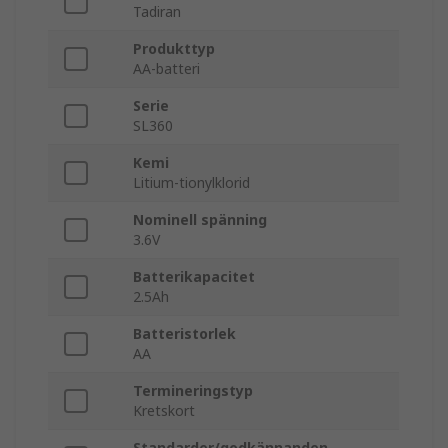
Tadiran
Produkttyp
AA-batteri
Serie
SL360
Kemi
Litium-tionylklorid
Nominell spänning
3.6V
Batterikapacitet
2.5Ah
Batteristorlek
AA
Termineringstyp
Kretskort
Standarder/godkännanden