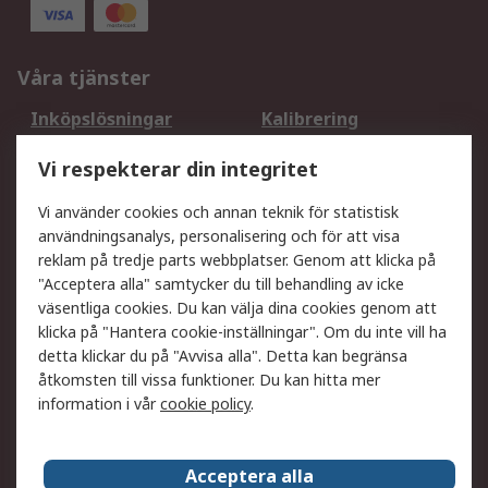
Våra tjänster
Inköpslösningar
Kalibrering
Utökat sortiment
Oljetestning och analys
Vi respekterar din integritet
DesignSpark
Teknisk Support
Ditt lokala säljteam
Exportlösningar
Vi använder cookies och annan teknik för statistisk
användningsanalys, personalisering och för att visa
reklam på tredje parts webbplatser. Genom att klicka på
Support
"Acceptera alla" samtycker du till behandling av icke
Få hjälp
Retur av varor
väsentliga cookies. Du kan välja dina cookies genom att
klicka på "Hantera cookie-inställningar". Om du inte vill ha
Leverans
Spåra din order
detta klickar du på "Avvisa alla". Detta kan begränsa
Begär en fakturakopi
Fördelar med RS-konto
åtkomsten till vissa funktioner. Du kan hitta mer
Betalningsalternativ
Okdo
information i vår
cookie policy
.
Om RS
Acceptera alla