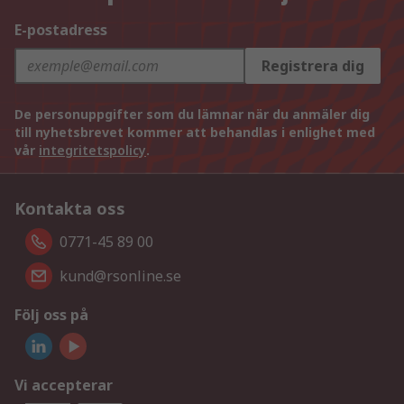
E-postadress
Registrera dig
De personuppgifter som du lämnar när du anmäler dig
till nyhetsbrevet kommer att behandlas i enlighet med
vår
integritetspolicy
.
Kontakta oss
0771-45 89 00
kund@rsonline.se
Följ oss på
Vi accepterar