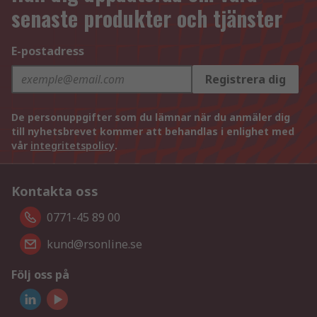
senaste produkter och tjänster
E-postadress
Registrera dig
De personuppgifter som du lämnar när du anmäler dig
till nyhetsbrevet kommer att behandlas i enlighet med
vår
integritetspolicy
.
Kontakta oss
0771-45 89 00
kund@rsonline.se
Följ oss på