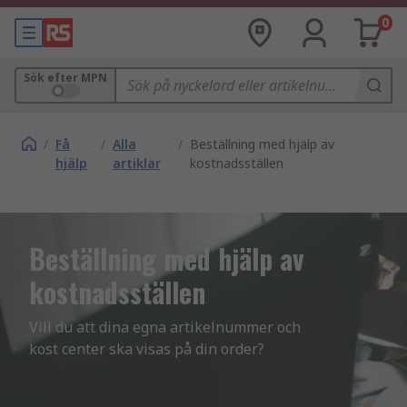
0
Sök efter MPN
/
Få
/
Alla
/
Beställning med hjälp av
hjälp
artiklar
kostnadsställen
Beställning med hjälp av
kostnadsställen
Vill du att dina egna artikelnummer och 