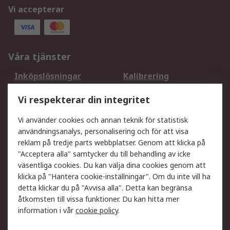
Vi accepterar
Våra tjänster
Inköpslösningar
Kalibrering
Utökat sortiment
Oljetestning och analys
Vi respekterar din integritet
DesignSpark
Teknisk Support
Ditt lokala säljteam
Exportlösningar
Vi använder cookies och annan teknik för statistisk
användningsanalys, personalisering och för att visa
reklam på tredje parts webbplatser. Genom att klicka på
Support
"Acceptera alla" samtycker du till behandling av icke
Få hjälp
Retur av varor
väsentliga cookies. Du kan välja dina cookies genom att
klicka på "Hantera cookie-inställningar". Om du inte vill ha
Leverans
Spåra din order
detta klickar du på "Avvisa alla". Detta kan begränsa
Begär en fakturakopi
Fördelar med RS-konto
åtkomsten till vissa funktioner. Du kan hitta mer
Betalningsalternativ
Okdo
information i vår
cookie policy
.