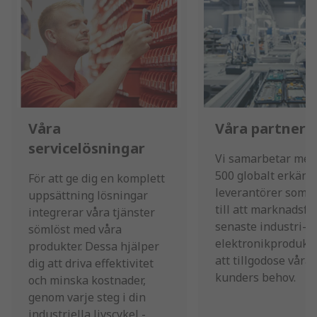
Våra
Våra partners
servicelösningar
Vi samarbetar med
500 globalt erkänd
För att ge dig en komplett
leverantörer som h
uppsättning lösningar
till att marknadsfö
integrerar våra tjänster
senaste industri- o
sömlöst med våra
elektronikprodukte
produkter. Dessa hjälper
att tillgodose våra
dig att driva effektivitet
kunders behov.
och minska kostnader,
genom varje steg i din
industriella livscykel -