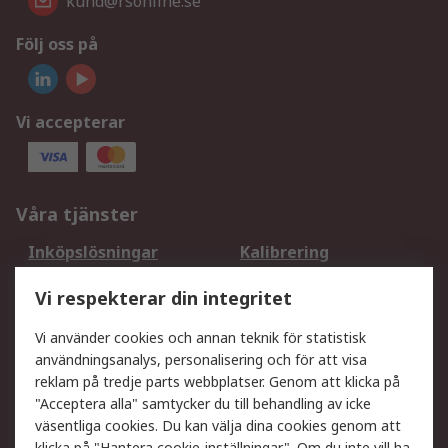
kund@rsonline.se
Följ oss på
Vi accepterar
Våra tjänster
Inköpslösningar
Kalibrering
Utökat sortiment
Oljetestning och analys
Vi respekterar din integritet
DesignSpark
Teknisk Support
Ditt lokala säljteam
Exportlösningar
Vi använder cookies och annan teknik för statistisk
användningsanalys, personalisering och för att visa
reklam på tredje parts webbplatser. Genom att klicka på
Support
"Acceptera alla" samtycker du till behandling av icke
Få hjälp
Retur av varor
väsentliga cookies. Du kan välja dina cookies genom att
klicka på "Hantera cookie-inställningar". Om du inte vill ha