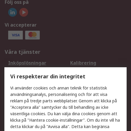
Följ oss på
Vi accepterar
Våra tjänster
Inköpslösningar
Kalibrering
Utökat sortiment
Oljetestning och analys
Vi respekterar din integritet
DesignSpark
Teknisk Support
Ditt lokala säljteam
Exportlösningar
Vi använder cookies och annan teknik för statistisk
användningsanalys, personalisering och för att visa
reklam på tredje parts webbplatser. Genom att klicka på
Support
"Acceptera alla" samtycker du till behandling av icke
Få hjälp
Retur av varor
väsentliga cookies. Du kan välja dina cookies genom att
klicka på "Hantera cookie-inställningar". Om du inte vill ha
Leverans
Spåra din order
detta klickar du på "Avvisa alla". Detta kan begränsa
Begär en fakturakopi
Fördelar med RS-konto