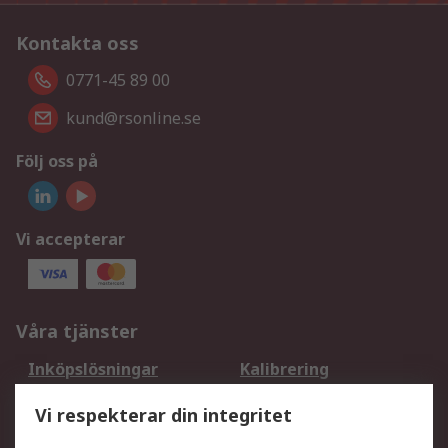
Kontakta oss
0771-45 89 00
kund@rsonline.se
Följ oss på
Vi accepterar
Våra tjänster
Inköpslösningar
Kalibrering
Utökat sortiment
Oljetestning och analys
Vi respekterar din integritet
DesignSpark
Teknisk Support