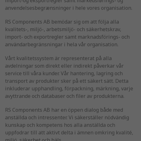
import-og eksportregler samt markedsførings- og
anvendelsesbegrænsninger i hele vores organisation.
RS Components AB bemödar sig om att följa alla
kvalitets-, miljö-, arbetsmiljö- och säkerhetskrav,
import- och exportregler samt marknadsförings- och
användarbegränsningar i hela vår organisation.
Vårt kvalitetssystem är representerat på alla
avdelningar som direkt eller indirekt påverkar vår
service till våra kunder. Vår hantering, lagring och
transport av produkter sker på ett säkert sätt. Detta
inkluderar upphandling, förpackning, märkning, varje
avyttrande och databaser och filer av produkterna.
RS Components AB har en öppen dialog både med
anställda och intressenter. Vi säkerställer nödvändig
kunskap och kompetens hos alla anställda och
uppfodrar till att aktivt delta i ämnen omkring kvalité,
miljö, säkerhet och häls