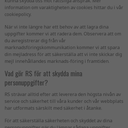
kunna skydda oss mot rättsliga anspråk. Mer
information om varaktigheten av cookies hittar du i vår
cookiepolicy.
När vi inte längre har ett behov av att lagra dina
uppgifter kommer vi att radera dem. Observera att om
du avregistrerar dig från vår
marknadsföringskommunikation kommer vi att spara
din mejladress för att säkerställa att vi inte skickar dig
mejl innehållandes marknads-föring i framtiden.
Vad gör RS för att skydda mina
personuppgifter?
RS strävar alltid efter att leverera den högsta nivån av
service och säkerhet till våra kunder och vår webbplats
har utformats särskilt med säkerhet i åtanke.
För att säkerställa säkerheten och skyddet av dina
personuppgifter när du lämnar sådana uppgifter,