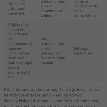
transaktionshist
upptäcka
skydda oss
orik.Din
bedrägerier eller
själva samt
användning av
andra
tredje part.
webbplatsen.
överträdelser).
Fullgöra våra
finansiella
rapporterings-
och
Din
informationssky
transaktionshist
ldigheter
orik.Din
Rättsliga
gentemot vårt
leverans- och
förpliktelser.
moderbolag,
faktureringsinfo
skattemyndighe
rmation.
ter och
tillsynsmyndigh
eter.
När vi behandlar personuppgifter på grundval av vårt
berättigade intresse har vi – i enlighet med
dataskyddslagstiftningen – genomfört ett balanstest
för att dokumentera våra intressen, överväga vilka