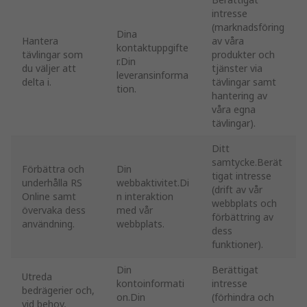
intresse
(marknadsföring
Dina
Hantera
av våra
kontaktuppgifte
tävlingar som
produkter och
r.Din
du väljer att
tjänster via
leveransinforma
delta i.
tävlingar samt
tion.
hantering av
våra egna
tävlingar).
Ditt
samtycke.Berät
Förbättra och
Din
tigat intresse
underhålla RS
webbaktivitet.Di
(drift av vår
Online samt
n interaktion
webbplats och
övervaka dess
med vår
förbättring av
användning.
webbplats.
dess
funktioner).
Din
Berättigat
Utreda
kontoinformati
intresse
bedrägerier och,
on.Din
(förhindra och
vid behov,