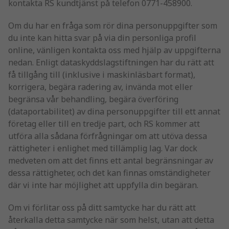
kontakta RS kundtjänst på telefon 0771-458900.
Om du har en fråga som rör dina personuppgifter som
du inte kan hitta svar på via din personliga profil
online, vänligen kontakta oss med hjälp av uppgifterna
nedan. Enligt dataskyddslagstiftningen har du rätt att
få tillgång till (inklusive i maskinläsbart format),
korrigera, begära radering av, invända mot eller
begränsa vår behandling, begära överföring
(dataportabilitet) av dina personuppgifter till ett annat
företag eller till en tredje part, och RS kommer att
utföra alla sådana förfrågningar om att utöva dessa
rättigheter i enlighet med tillämplig lag. Var dock
medveten om att det finns ett antal begränsningar av
dessa rättigheter, och det kan finnas omständigheter
där vi inte har möjlighet att uppfylla din begäran.
Om vi förlitar oss på ditt samtycke har du rätt att
återkalla detta samtycke när som helst, utan att detta