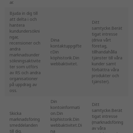
ar.
Bjuda in dig till
att delta i och
Ditt
hantera
samtycke.Berät
kundundersökni
tigat intresse
ngar,
Dina
(driva vårt
recensioner och
kontaktuppgifte
företag,
andra
r.Din
tillhandahålla
marknadsunder
köphistorik.Din
tjänster till våra
sökningsaktivite
webbaktivitet.
kunder samt
ter som utförs
förbättra våra
av RS och andra
produkter och
organisationer
tjänster).
på uppdrag av
oss.
Din
Ditt
kontoinformati
samtycke.Berät
Skicka
on.Din
tigat intresse
marknadsföring
köphistorik.Din
(marknadsföring
smeddelanden
webbaktivitet.Di
av våra
till dig.
na