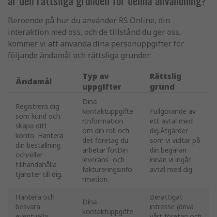
är den rättsliga grunden för denna användning?
Beroende på hur du använder RS Online, din
interaktion med oss, och de tillstånd du ger oss,
kommer vi att använda dina personuppgifter för
följande ändamål och rättsliga grunder:
Typ av
Rättslig
Ändamål
uppgifter
grund
Dina
Registrera dig
kontaktuppgifte
Fullgörande av
som kund och
rInformation
ett avtal med
skapa ditt
om din roll och
dig.Åtgärder
konto. Hantera
det företag du
som vi vidtar på
din beställning
arbetar för.Din
din begäran
och/eller
leverans- och
innan vi ingår
tillhandahålla
faktureringsinfo
avtal med dig.
tjänster till dig.
rmation.
Hantera och
Berättigat
Dina
besvara
intresse (driva
kontaktuppgifte
eventuella
vårt företag och