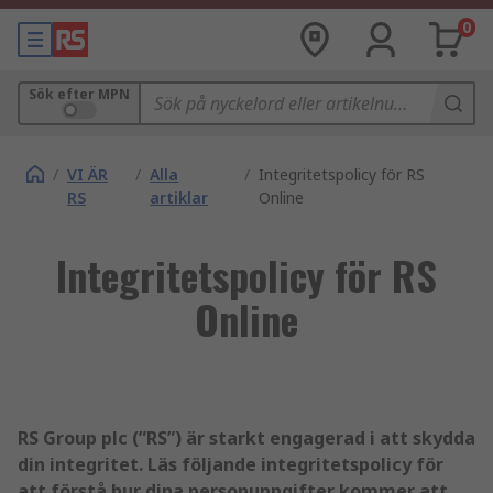
0
Sök efter MPN
/
VI ÄR
/
Alla
/
Integritetspolicy för RS
RS
artiklar
Online
Integritetspolicy för RS
Online
RS Group plc (”RS”) är starkt engagerad i att skydda
din integritet. Läs följande integritetspolicy för
att förstå hur dina personuppgifter kommer att