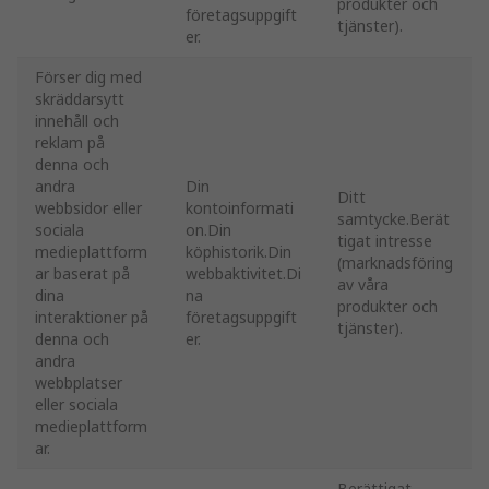
produkter och
företagsuppgift
tjänster).
er.
Förser dig med
skräddarsytt
innehåll och
reklam på
denna och
andra
Din
Ditt
webbsidor eller
kontoinformati
samtycke.Berät
sociala
on.Din
tigat intresse
medieplattform
köphistorik.Din
(marknadsföring
ar baserat på
webbaktivitet.Di
av våra
dina
na
produkter och
interaktioner på
företagsuppgift
tjänster).
denna och
er.
andra
webbplatser
eller sociala
medieplattform
ar.
Berättigat