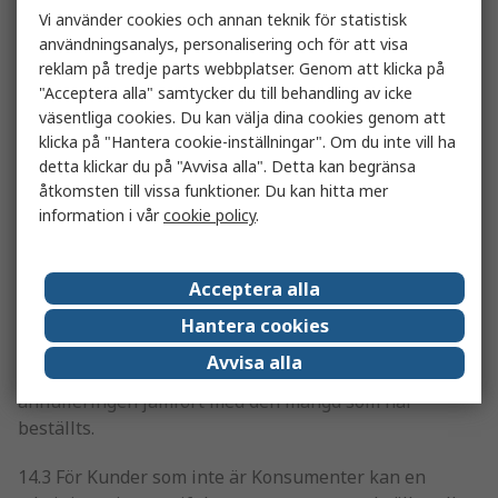
Vi använder cookies och annan teknik för statistisk
14. Annullering och retur utan att något fel
användningsanalys, personalisering och för att visa
föreligger
reklam på tredje parts webbplatser. Genom att klicka på
"Acceptera alla" samtycker du till behandling av icke
14.1 RS kan, efter eget gottfinnande och skriftligen,
väsentliga cookies. Du kan välja dina cookies genom att
tillåta att en beställning annulleras trots att det inte är
klicka på "Hantera cookie-inställningar". Om du inte vill ha
något fel på produkten under förutsättning att Kunden
detta klickar du på "Avvisa alla". Detta kan begränsa
ersätter RS för de kostnader som RS ådrar sig, samt
åtkomsten till vissa funktioner. Du kan hitta mer
information i vår
cookie policy
.
med förbehåll för den administrationsavgift som anges
i denna punkt 14.
Acceptera alla
14.2 Vid annullering av endast en del av en beställning
kan RS komma att fakturera Kunden för eventuella
Hantera cookies
skillnader i försäljningspris per enhet för den mängd
Avvisa alla
som faktiskt har skickats iväg vid tidpunkten för
annulleringen jämfört med den mängd som har
beställts.
14.3 För Kunder som inte är Konsumenter kan en