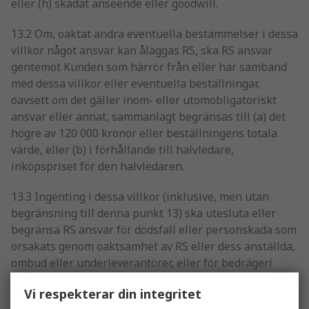
eller (h) skadat anseende eller goodwill.
13.2 Om, oaktat andra eventuella bestämmelser i dessa
villkor något ansvar kan åläggas RS, ska RS ansvar
gentemot Kunden som härrör från eller har samband
med dessa villkor eller eventuella beställningar,
oavsett om det gäller inom- eller utomobligatoriskt
ansvar eller annat, sammanlagt begränsas till (a) det
högre av 120 000 kronor eller beställningens totala
värde, eller (b) i förhållande till halvledare,
inköpspriset för den halvledaren.
13.3 Ingenting i dessa villkor (inklusive, men utan
begränsning till denna punkt 13) ska utesluta eller
begränsa RS ansvar för dödsfall eller personskada som
orsakats genom oaktsamhet av RS eller dess anställda,
ombud eller underleverantörer, eller för bedrägeri
eller något annat som inte lagligen kan begränsas
Vi respekterar din integritet
eller uteslutas.