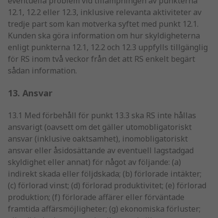
eventuella problem vid tillämpningen av punkterna
12.1, 12.2 eller 12.3, inklusive relevanta aktiviteter av
tredje part som kan motverka syftet med punkt 12.1.
Kunden ska göra information om hur skyldigheterna
enligt punkterna 12.1, 12.2 och 12.3 uppfylls tillgänglig
för RS inom två veckor från det att RS enkelt begärt
sådan information.
13. Ansvar
13.1 Med förbehåll för punkt 13.3 ska RS inte hållas
ansvarigt (oavsett om det gäller utomobligatoriskt
ansvar (inklusive oaktsamhet), inomobligatoriskt
ansvar eller åsidosättande av eventuell lagstadgad
skyldighet eller annat) för något av följande: (a)
indirekt skada eller följdskada; (b) förlorade intäkter;
(c) förlorad vinst; (d) förlorad produktivitet; (e) förlorad
produktion; (f) förlorade affärer eller förväntade
framtida affärsmöjligheter; (g) ekonomiska förluster;