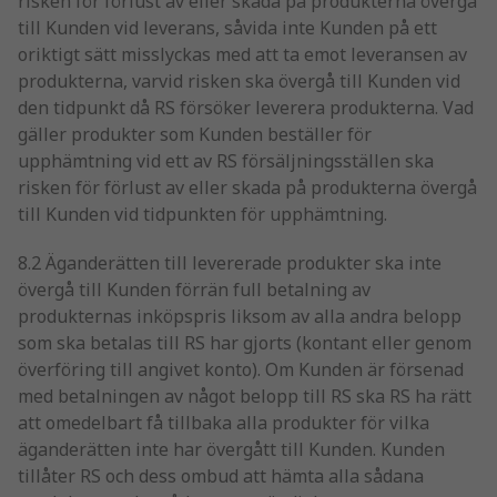
risken för förlust av eller skada på produkterna övergå
till Kunden vid leverans, såvida inte Kunden på ett
oriktigt sätt misslyckas med att ta emot leveransen av
produkterna, varvid risken ska övergå till Kunden vid
den tidpunkt då RS försöker leverera produkterna. Vad
gäller produkter som Kunden beställer för
upphämtning vid ett av RS försäljningsställen ska
risken för förlust av eller skada på produkterna övergå
till Kunden vid tidpunkten för upphämtning.
8.2 Äganderätten till levererade produkter ska inte
övergå till Kunden förrän full betalning av
produkternas inköpspris liksom av alla andra belopp
som ska betalas till RS har gjorts (kontant eller genom
överföring till angivet konto). Om Kunden är försenad
med betalningen av något belopp till RS ska RS ha rätt
att omedelbart få tillbaka alla produkter för vilka
äganderätten inte har övergått till Kunden. Kunden
tillåter RS och dess ombud att hämta alla sådana