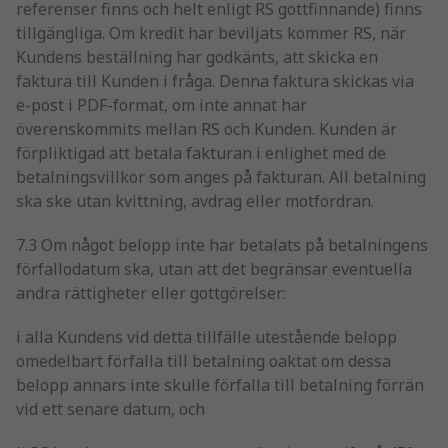
referenser finns och helt enligt RS gottfinnande) finns
tillgängliga. Om kredit har beviljats kommer RS, när
Kundens beställning har godkänts, att skicka en
faktura till Kunden i fråga. Denna faktura skickas via
e-post i PDF-format, om inte annat har
överenskommits mellan RS och Kunden. Kunden är
förpliktigad att betala fakturan i enlighet med de
betalningsvillkor som anges på fakturan. All betalning
ska ske utan kvittning, avdrag eller motfordran.
7.3 Om något belopp inte har betalats på betalningens
förfallodatum ska, utan att det begränsar eventuella
andra rättigheter eller gottgörelser:
i alla Kundens vid detta tillfälle utestående belopp
omedelbart förfalla till betalning oaktat om dessa
belopp annars inte skulle förfalla till betalning förrän
vid ett senare datum, och