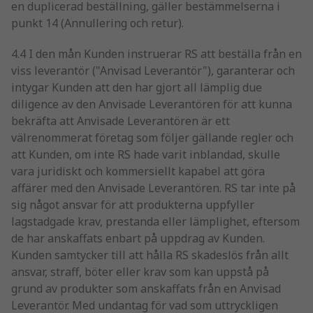
en duplicerad beställning, gäller bestämmelserna i
punkt 14 (Annullering och retur).
4.4 I den mån Kunden instruerar RS att beställa från en
viss leverantör ("Anvisad Leverantör"), garanterar och
intygar Kunden att den har gjort all lämplig due
diligence av den Anvisade Leverantören för att kunna
bekräfta att Anvisade Leverantören är ett
välrenommerat företag som följer gällande regler och
att Kunden, om inte RS hade varit inblandad, skulle
vara juridiskt och kommersiellt kapabel att göra
affärer med den Anvisade Leverantören. RS tar inte på
sig något ansvar för att produkterna uppfyller
lagstadgade krav, prestanda eller lämplighet, eftersom
de har anskaffats enbart på uppdrag av Kunden.
Kunden samtycker till att hålla RS skadeslös från allt
ansvar, straff, böter eller krav som kan uppstå på
grund av produkter som anskaffats från en Anvisad
Leverantör. Med undantag för vad som uttryckligen