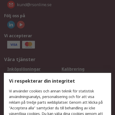
kund@rsonline.se
Följ oss på
Vi accepterar
Våra tjänster
Inköpslösningar
Kalibrering
Utökat sortiment
Oljetestning och analys
Vi respekterar din integritet
DesignSpark
Teknisk Support
Ditt lokala säljteam
Exportlösningar
Vi använder cookies och annan teknik för statistisk
användningsanalys, personalisering och för att visa
reklam på tredje parts webbplatser. Genom att klicka på
Support
"Acceptera alla" samtycker du till behandling av icke
Få hjälp
Retur av varor
väsentliga cookies. Du kan välja dina cookies genom att