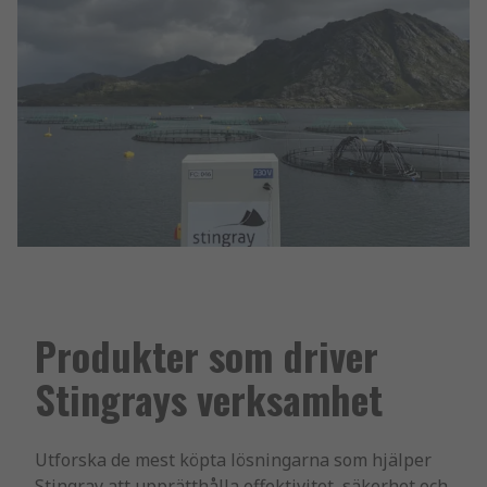
Produkter som driver
Stingrays verksamhet
Utforska de mest köpta lösningarna som hjälper
Stingray att upprätthålla effektivitet, säkerhet och