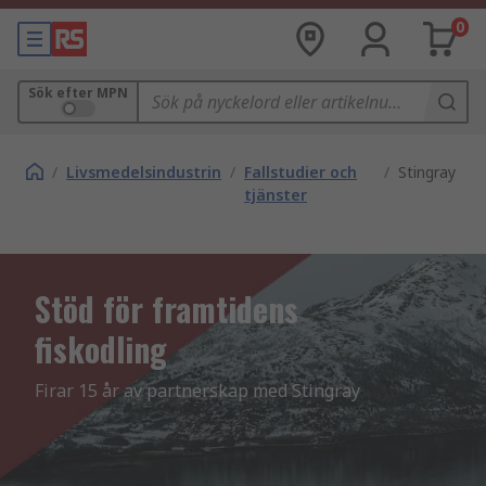
0
Sök efter MPN
/
Livsmedelsindustrin
/
Fallstudier och
/
Stingray
tjänster
Stöd för framtidens
fiskodling
Firar 15 år av partnerskap med Stingray