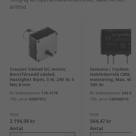
drifttid.
Crouzet Växlad DC-motor,
Sensata / Crydom
Borstförsedd växlad,
Halvledarrelä CMX, K
Hastighet 8rpm, 3 W, 24V dc 5
montering, Max. 60 V
Nm 8 mm
10V dc
RS-artikelnummer
178-5178
RS-artikelnummer
244-899
Tillv. art.nr
82867012
Tillv. art.nr
CMX60D10
Varje
Varje
2 194,08 kr
564,47 kr
Antal
Antal