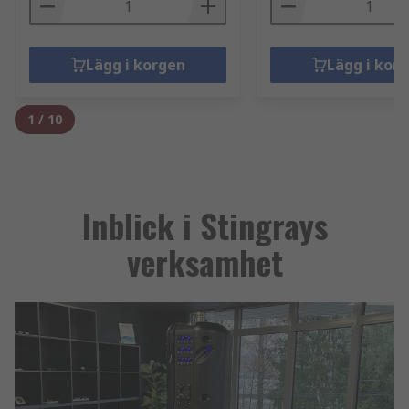
Lägg i korgen
Lägg i kor
1
/
10
Inblick i Stingrays
verksamhet