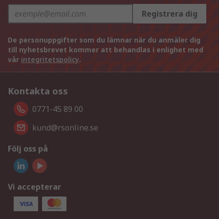
Registrera dig
De personuppgifter som du lämnar när du anmäler dig
till nyhetsbrevet kommer att behandlas i enlighet med
vår
integritetspolicy
.
Kontakta oss
0771-45 89 00
kund@rsonline.se
Följ oss på
Vi accepterar