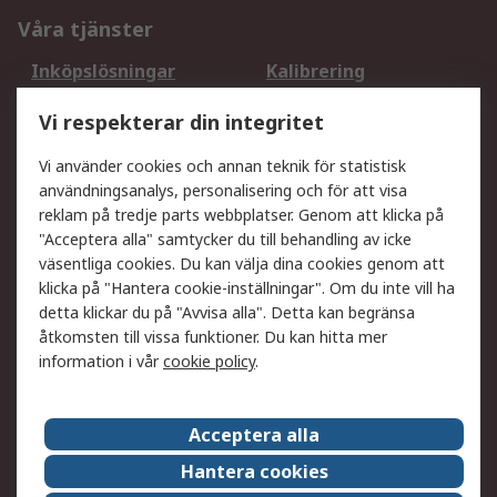
Våra tjänster
Inköpslösningar
Kalibrering
Utökat sortiment
Oljetestning och analys
Vi respekterar din integritet
DesignSpark
Teknisk Support
Ditt lokala säljteam
Exportlösningar
Vi använder cookies och annan teknik för statistisk
användningsanalys, personalisering och för att visa
reklam på tredje parts webbplatser. Genom att klicka på
Support
"Acceptera alla" samtycker du till behandling av icke
Få hjälp
Retur av varor
väsentliga cookies. Du kan välja dina cookies genom att
klicka på "Hantera cookie-inställningar". Om du inte vill ha
Leverans
Spåra din order
detta klickar du på "Avvisa alla". Detta kan begränsa
Begär en fakturakopi
Fördelar med RS-konto
åtkomsten till vissa funktioner. Du kan hitta mer
Betalningsalternativ
Okdo
information i vår
cookie policy
.
Om RS
Acceptera alla
Om RS
Försäljningsvillkor
Hantera cookies
Det juridiska
Press Centre