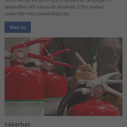
Se till att all utrustning och system är lämpliga för
ändamålet och säkra att använda. Utför endast
underhåll med skyddsåtgärder.
Visa nu
Säkerhet