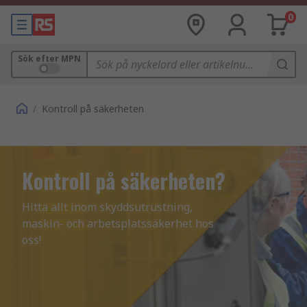
0
Sök efter MPN
/
Kontroll på säkerheten
Kontroll på säkerheten?
Hitta allt inom skyddsutrustning, 
maskin- och arbetsplatssäkerhet hos 
oss!