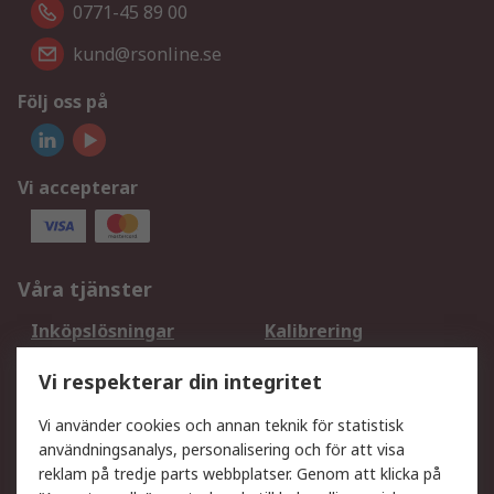
0771-45 89 00
kund@rsonline.se
Följ oss på
Vi accepterar
Våra tjänster
Inköpslösningar
Kalibrering
Utökat sortiment
Oljetestning och analys
Vi respekterar din integritet
DesignSpark
Teknisk Support
Ditt lokala säljteam
Exportlösningar
Vi använder cookies och annan teknik för statistisk
användningsanalys, personalisering och för att visa
reklam på tredje parts webbplatser. Genom att klicka på
Support