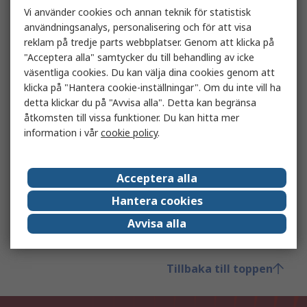
Vi använder cookies och annan teknik för statistisk
användningsanalys, personalisering och för att visa
reklam på tredje parts webbplatser. Genom att klicka på
"Acceptera alla" samtycker du till behandling av icke
väsentliga cookies. Du kan välja dina cookies genom att
klicka på "Hantera cookie-inställningar". Om du inte vill ha
detta klickar du på "Avvisa alla". Detta kan begränsa
åtkomsten till vissa funktioner. Du kan hitta mer
information i vår
cookie policy
.
Videoinformation
Transkription
Acceptera alla
Better World-produkter förklarade
Hantera cookies
Se vår video för att ta reda på mer om hur vi har
utökat vårt Better World-produktramverk
Avvisa alla
Tillbaka till toppen