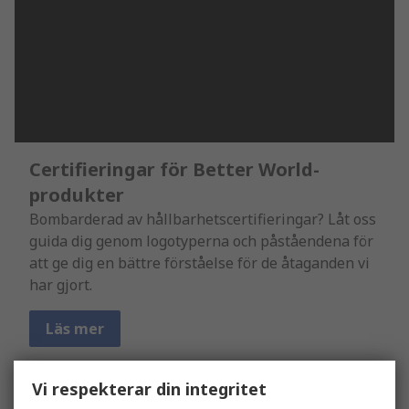
Certifieringar för Better World-
produkter
Bombarderad av hållbarhetscertifieringar? Låt oss
guida dig genom logotyperna och påståendena för
att ge dig en bättre förståelse för de åtaganden vi
har gjort.
Läs mer
Vi respekterar din integritet