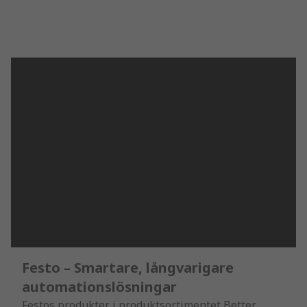
Festo – Smartare, långvarigare
automationslösningar
Festos produkter i produktsortimentet Better