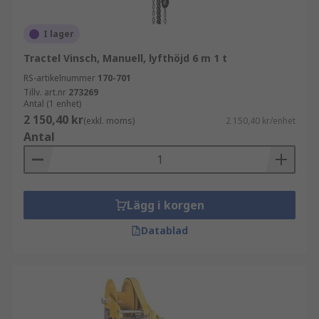
I lager
Tractel Vinsch, Manuell, lyfthöjd 6 m 1 t
RS-artikelnummer
170-701
Tillv. art.nr
273269
Antal (1 enhet)
2 150,40 kr
(exkl. moms)
2 150,40 kr/enhet
Antal
Lägg i korgen
Datablad