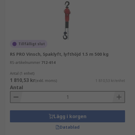
är:
Hur ofta kommer lyftanordningen att användas
och hur länge? Detta påverkar lyftanordningens
livslängd.
Tillfälligt slut
Har lämpliga strukturella fästen installerats? Till
exempel spridningsbalkar, lastblock, krokfästen.
RS PRO Vinsch, Spaklyft, lyfthöjd 1.5 m 500 kg
RS-artikelnummer
712-614
Lyftanordningens lyftkapacitet. Denna bör inte
Antal (1 enhet)
vara högre än viktkapaciteten för den struktur
1 810,53 kr
(exkl. moms)
1 810,53 kr/enhet
som stöder lyftanordningen.
Antal
Lägg i korgen
Datablad