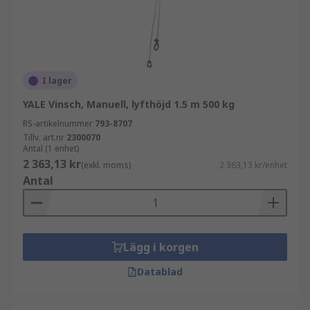
I lager
YALE Vinsch, Manuell, lyfthöjd 1.5 m 500 kg
RS-artikelnummer
793-8707
Tillv. art.nr
2300070
Antal (1 enhet)
2 363,13 kr
(exkl. moms)
2 363,13 kr/enhet
Antal
Lägg i korgen
Datablad