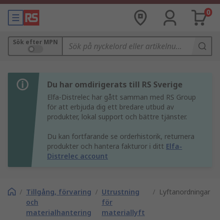
0
Sök efter MPN
Du har omdirigerats till RS Sverige
Elfa-Distrelec har gått samman med RS Group
för att erbjuda dig ett bredare utbud av
produkter, lokal support och bättre tjänster.
Du kan fortfarande se orderhistorik, returnera
produkter och hantera fakturor i ditt
Elfa-
Distrelec account
/
Tillgång, förvaring
/
Utrustning
/
Lyftanordningar
och
för
materialhantering
materiallyft