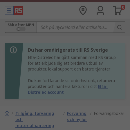
0
Sök efter MPN
Du har omdirigerats till RS Sverige
Elfa-Distrelec har gått samman med RS Group
för att erbjuda dig ett bredare utbud av
produkter, lokal support och bättre tjänster.
Du kan fortfarande se orderhistorik, returnera
produkter och hantera fakturor i ditt
Elfa-
Distrelec account
/
Tillgång, förvaring
/
Förvaring
/
Förvaringsboxar
och
och hyllor
materialhantering