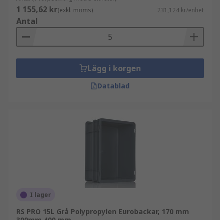
1 155,62 kr
(exkl. moms)
231,124 kr/enhet
Antal
Lägg i korgen
Datablad
I lager
RS PRO 15L Grå Polypropylen Eurobackar, 170 mm
300mm 400 mm