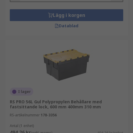
Lägg i korgen
Datablad
I lager
RS PRO 56L Gul Polypropylen Behållare med
fastsittande lock, 600 mm 400mm 310 mm
RS-artikelnummer
178-3356
Antal (1 enhet)
494,26 kr
(exkl. moms)
494,26 kr/enhet