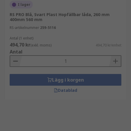
I lager
RS PRO Blå, Svart Plast Hopfällbar låda, 260 mm
400mm 560 mm
RS-artikelnummer
259-5116
Antal (1 enhet)
494,70 kr
(exkl. moms)
494,70 kr/enhet
Antal
Lägg i korgen
Datablad