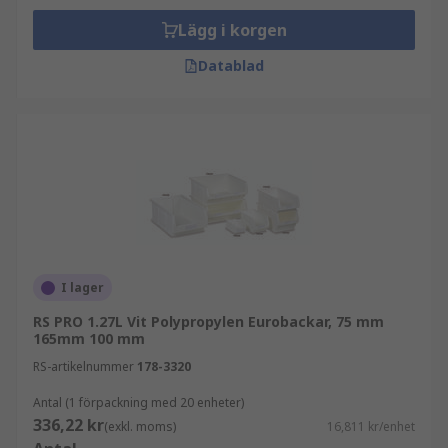
när du behöver en allt-i-ett-lösning. De kan
Lägg i korgen
öppnas helt eller så kan de öppnas till
hälften.
Datablad
Utforska det breda utbudet av förvaringsboxar
som RS erbjuder och beställ idag för leverans
nästa dag.
I lager
RS PRO 1.27L Vit Polypropylen Eurobackar, 75 mm
165mm 100 mm
RS-artikelnummer
178-3320
Antal (1 förpackning med 20 enheter)
336,22 kr
(exkl. moms)
16,811 kr/enhet