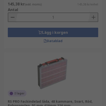
145,38 kr
(exkl. moms)
145,38 kr/enhet
Antal
Lägg i korgen
Datablad
I lager
RS PRO Fackindelad låda, 48 kammare, Svart, Röd,
Polypropylen, 91 mm 416mm 336 mm