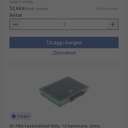
Antal (1 enhet)
52,64 kr
(exkl. moms)
52,64 kr/enhet
Antal
Lägg i korgen
Datablad
I lager
RS PRO Fackindelad låda, 12 kammare, Grön,