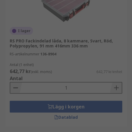
en kombination av brickor och lådor. De är ofta
höjdjusterbara vilket möjliggör större
funktionalitet och förvaringslösningar.
I lager
Var används förvaringslådor med fack
RS PRO Fackindelad låda, 8 kammare, Svart, Röd,
vanligtvis?
Polypropylen, 91 mm 416mm 336 mm
RS-artikelnummer
136-8904
Förvaringslådor med fack och organisatörer är
extremt användbara och kan användas i ett brett
Antal (1 enhet)
642,77 kr
spektrum av tillämpningar och miljöer. Praktiska
(exkl. moms)
642,77 kr/enhet
Antal
och bekväma, dessa behållare används ofta av
hantverkare som elektriker och rörmokare eller
gör-det-själv-entusiaster och hobbyister.
Lägg i korgen
Datablad