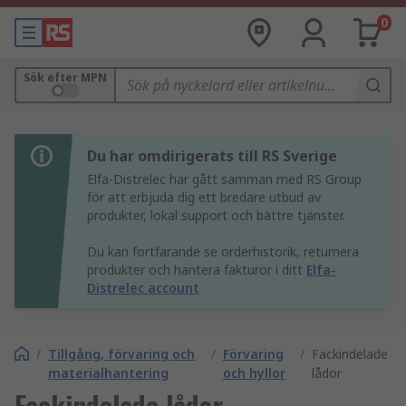
0
Sök efter MPN
Du har omdirigerats till RS Sverige
Elfa-Distrelec har gått samman med RS Group
för att erbjuda dig ett bredare utbud av
produkter, lokal support och bättre tjänster.
Du kan fortfarande se orderhistorik, returnera
produkter och hantera fakturor i ditt
Elfa-
Distrelec account
/
Tillgång, förvaring och
/
Förvaring
/
Fackindelade
materialhantering
och hyllor
lådor
Fackindelade lådor