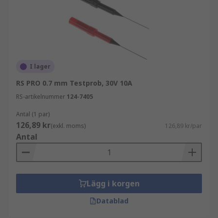
I lager
RS PRO 0.7 mm Testprob, 30V 10A
RS-artikelnummer
124-7405
Antal (1 par)
126,89 kr
(exkl. moms)
126,89 kr/par
Antal
Lägg i korgen
Datablad