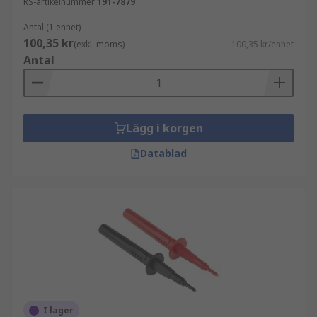
RS-artikelnummer
191-7879
Antal (1 enhet)
100,35 kr
(exkl. moms)
100,35 kr/enhet
Antal
Lägg i korgen
Datablad
I lager