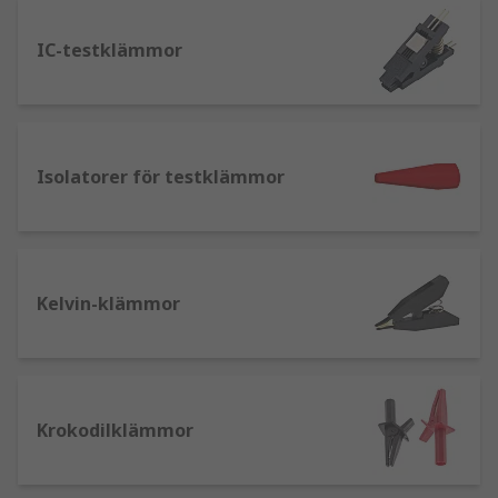
testning kan göras som en del av
kvalitetskontrollen med ett teststycke från ett
IC-testklämmor
stort lager av produkter. Testkontakter används
också som standard vid testning av el, och det
finns många komponenter tillgängliga. Förutom
testning för kvalitetskontroll innehåller
Isolatorer för testklämmor
utvecklingssidan en betydande mängd testning.
Enheter testas kontinuerligt för säkerhet och
hållbarhet, och för att säkerställa att enheten
uppfyller kraven på ström, spänning och
motstånd.
Kelvin-klämmor
Typer av testanslutningar
Banankontakter
– som kan länkas för att
bilda en krets som kan ge en högkvalitativ
Krokodilklämmor
anslutning. De används vanligtvis för att
ansluta ljudsystem eller tv-surroundsystem.