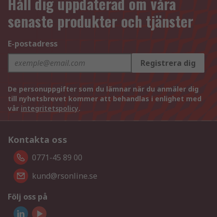
Håll dig uppdaterad om våra
senaste produkter och tjänster
E-postadress
Registrera dig
De personuppgifter som du lämnar när du anmäler dig
till nyhetsbrevet kommer att behandlas i enlighet med
vår
integritetspolicy
.
Kontakta oss
0771-45 89 00
kund@rsonline.se
Följ oss på