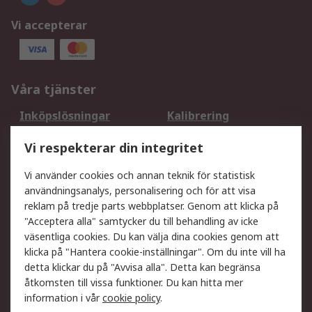
Vi accepterar
Våra tjänster
Inköpslösningar
Kalibrering
Utökat sortiment
Oljetestning och analys
Vi respekterar din integritet
DesignSpark
Teknisk Support
Ditt lokala säljteam
Exportlösningar
Vi använder cookies och annan teknik för statistisk
användningsanalys, personalisering och för att visa
reklam på tredje parts webbplatser. Genom att klicka på
Support
"Acceptera alla" samtycker du till behandling av icke
Få hjälp
Retur av varor
väsentliga cookies. Du kan välja dina cookies genom att
klicka på "Hantera cookie-inställningar". Om du inte vill ha
Leverans
Spåra din order
detta klickar du på "Avvisa alla". Detta kan begränsa
Begär en fakturakopi
Fördelar med RS-konto
åtkomsten till vissa funktioner. Du kan hitta mer
Betalningsalternativ
Okdo
information i vår
cookie policy
.