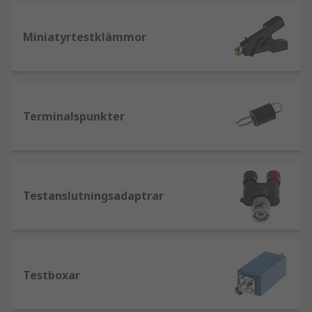
Många konfigurationer kan åstadkommas
med dessa kontakter med kopplingar, jack
och uttag.
Miniatyrtestklämmor
Pneumatiska eller fjäderbelastade
testprober
– ger en hög fjäderkraft och kan
användas i automatiserade
testapplikationer.
Terminalspunkter
Anslutningsdon
– används vid testning av
elektroniska enheter från antingen en
enskild ledning eller en testkabel.
Anslutningar görs genom bara ledningar,
Testanslutningsadaptrar
kontakter som banankontakter,
spadkontakter och stiftkontakter.
Krokodilklämmor
– utformade för att
klämmas fast på en testkabel och ansluta
direkt till en elektrisk komponent.
Testboxar
Terminalspunkter
– utformade för att
sammanfoga eller ansluta ledningar till