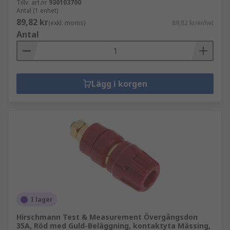
Tillv. art.nr
930103700
Antal (1 enhet)
89,82 kr
(exkl. moms)
89,82 kr/enhet
Antal
Lägg i korgen
I lager
Hirschmann Test & Measurement Övergångsdon
35A, Röd med Guld-Beläggning, kontaktyta Mässing,