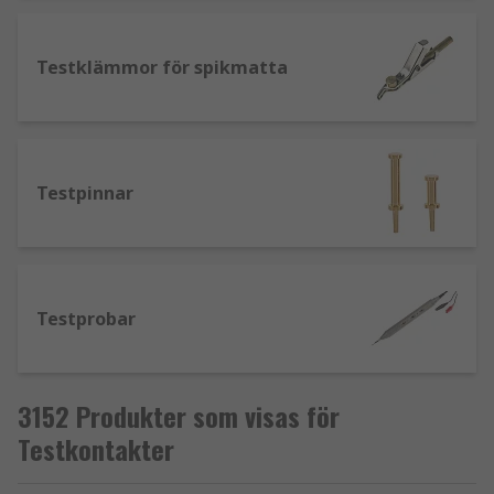
utrustning. Terminalspunkter används i
flera applikationer som strömförsörjningar,
Testklämmor för spikmatta
högtalarkablar, test- och mätutrustning och
batterier. Terminalspunkter finns
tillgängliga i en rad olika strömklassningar,
gängstorlekar och längder.
Testpinnar
Testprobar
3152 Produkter som visas för
Testkontakter