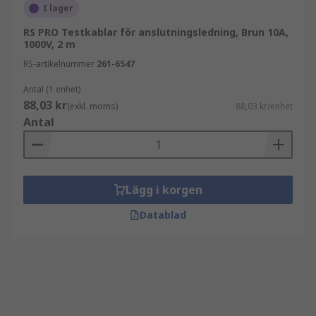
I lager
RS PRO Testkablar för anslutningsledning, Brun 10A,
1000V, 2 m
RS-artikelnummer
261-6547
Antal (1 enhet)
88,03 kr
(exkl. moms)
88,03 kr/enhet
Antal
Lägg i korgen
Datablad