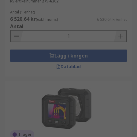
RS-artikelnummer
279-6302
Antal (1 enhet)
6 520,64 kr
(exkl. moms)
6 520,64 kr/enhet
Antal
Lägg i korgen
Datablad
I lager