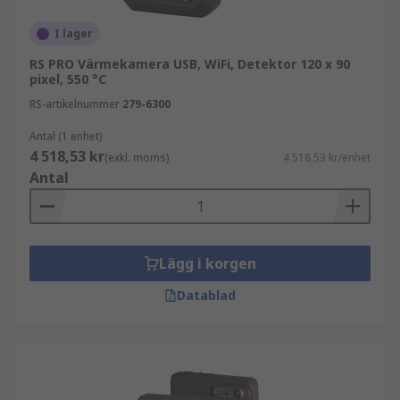
inspektion och felsökning
I lager
Kompakta modeller är lämpliga för snabb
RS PRO Värmekamera USB, WiFi, Detektor 120 x 90
kontroll och service
pixel, 550 °C
Avancerade värmekameror erbjuder hög
RS-artikelnummer
279-6300
upplösning och analysfunktioner
Antal (1 enhet)
Kameror med dataloggning möjliggör
4 518,53 kr
(exkl. moms)
4 518,53 kr/enhet
dokumentation och rapportering
Antal
För professionella miljöer är modeller med hög
precision och avancerad bildanalys att föredra.
Lägg i korgen
Viktiga specifikationer att jämföra
Datablad
För att välja rätt värmekamera bör du fokusera
på:
temperaturintervall och noggrannhet