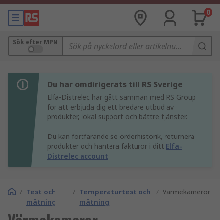
0
Sök efter MPN
Du har omdirigerats till RS Sverige
Elfa-Distrelec har gått samman med RS Group
för att erbjuda dig ett bredare utbud av
produkter, lokal support och bättre tjänster.
Du kan fortfarande se orderhistorik, returnera
produkter och hantera fakturor i ditt
Elfa-
Distrelec account
/
Test och
/
Temperaturtest och
/
Värmekameror
mätning
mätning
Värmekameror