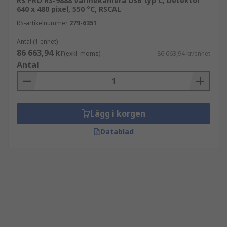
RS PRO RS-9888 Värmekamera USB typ C, Detektor
640 x 480 pixel, 550 °C, RSCAL
RS-artikelnummer
279-6351
Antal (1 enhet)
86 663,94 kr
(exkl. moms)
86 663,94 kr/enhet
Antal
Lägg i korgen
Datablad