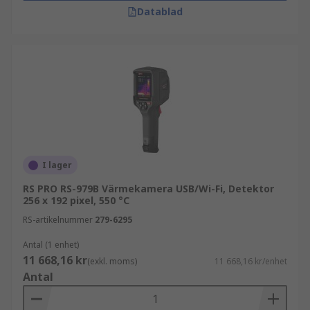
utforska:
Datablad
temperaturmätare
multimeterkablar
kabelsökare
Köpråd
När du väljer värmekamera är det viktigt att ta
hänsyn till temperaturintervall, upplösning och
I lager
användningsområde. Rätt val säkerställer effektiv
RS PRO RS-979B Värmekamera USB/Wi-Fi, Detektor
felsökning och tillförlitlig temperaturanalys.
256 x 192 pixel, 550 °C
RS-artikelnummer
279-6295
Antal (1 enhet)
11 668,16 kr
(exkl. moms)
11 668,16 kr/enhet
Antal