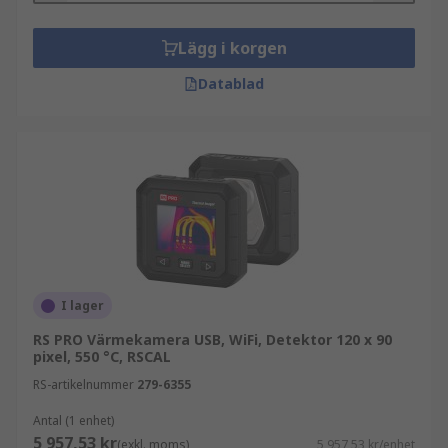
Lägg i korgen
Datablad
I lager
RS PRO Värmekamera USB, WiFi, Detektor 120 x 90
pixel, 550 °C, RSCAL
RS-artikelnummer
279-6355
Antal (1 enhet)
5 957,53 kr
(exkl. moms)
5 957,53 kr/enhet