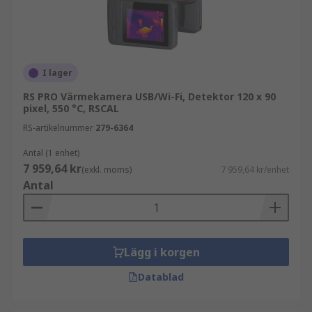
upplösning och bildkvalitet
känslighet för temperaturförändringar
lagring och anslutningsmöjligheter
funktioner som analysverktyg och
I lager
rapportering
RS PRO Värmekamera USB/Wi-Fi, Detektor 120 x 90
pixel, 550 °C, RSCAL
Rätt specifikationer säkerställer tydliga och
RS-artikelnummer
279-6364
tillförlitliga mätresultat.
Antal (1 enhet)
Fördelar med professionella värmekameror
7 959,64 kr
(exkl. moms)
7 959,64 kr/enhet
Antal
Värmekameror gör det möjligt att identifiera
problem snabbt utan att behöva stoppa drift
eller demontera utrustning. De förbättrar
säkerheten och effektiviteten vid underhåll och
Lägg i korgen
felsökning.
Datablad
Den kontaktlösa mätmetoden minskar risken för