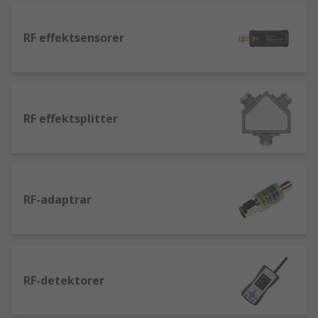
störande signaler.
RF-förstärkare
– finns i olika former som
RF effektsensorer
fungerar över radiofrekvenserna, från
några MHz till GHz. En viktig roll i det sista
steget för att leverera en RF-signal till en
specificerad effektnivå för antennen.
RF effektsplitter
RF-adaptrar
RF-detektorer