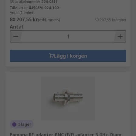
RS-artikelnummer
224-0511
Tillv. art.nr
84908M-024-100
Antal (1 enhet)
80 207,55 kr
(exkl. moms)
80 207,55 kr/enhet
Antal
Lägg i korgen
I lager
Pomona RF-adapter, BNC (F/F)-adapter, 3 GHz, Diam.