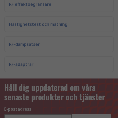
RF effektbegränsare
Hastighetstest och mätning
RF-dämpsatser
RF-adaptrar
Håll dig uppdaterad om våra
senaste produkter och tjänster
E-postadress