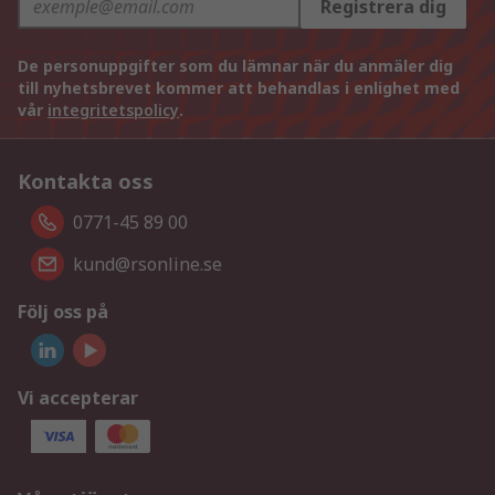
Registrera dig
De personuppgifter som du lämnar när du anmäler dig
till nyhetsbrevet kommer att behandlas i enlighet med
vår
integritetspolicy
.
Kontakta oss
0771-45 89 00
kund@rsonline.se
Följ oss på
Vi accepterar