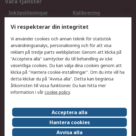
Våra tjänster
Inköpslösningar
Kalibrering
Utökat sortiment
Oljetestning och analys
Vi respekterar din integritet
DesignSpark
Teknisk Support
Ditt lokala säljteam
Exportlösningar
Vi använder cookies och annan teknik för statistisk
användningsanalys, personalisering och för att visa
reklam på tredje parts webbplatser. Genom att klicka på
Support
"Acceptera alla" samtycker du till behandling av icke
Få hjälp
Retur av varor
väsentliga cookies. Du kan välja dina cookies genom att
klicka på "Hantera cookie-inställningar". Om du inte vill ha
Leverans
Spåra din order
detta klickar du på "Avvisa alla". Detta kan begränsa
Begär en fakturakopi
Fördelar med RS-konto
åtkomsten till vissa funktioner. Du kan hitta mer
Betalningsalternativ
Okdo
information i vår
cookie policy
.
Om RS
Acceptera alla
Om RS
Försäljningsvillkor
Hantera cookies
Det juridiska
Press Centre
Avvisa alla
Jobba hos RS
ESG