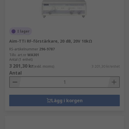
I lager
Aim-TTi RF-förstärkare, 20 dB, 20V 10kΩ
RS-artikelnummer
296-9787
Tillv. art.nr
WA301
Antal (1 enhet)
3 201,30 kr
(exkl. moms)
3 201,30 kr/enhet
Antal
Lägg i korgen