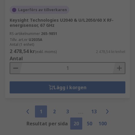
Lagerförs av tillverkaren
Keysight Technologies U2040 & U/L2050/60 X RF-
energisensor, 67 GHz
RS-artikelnummer
265-9851
Tillv. art.nr
U2035A
Antal (1 enhet)
2 478,54 kr
(exkl. moms)
2 478,54 kr/enhet
Antal
Lägg i korgen
1
2
3
13
Resultat per sida
20
50
100