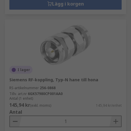
Lägg i korgen
I lager
Siemens RF-koppling, Typ-N hane till hona
RS-artikelnummer
256-0868
Tillv. art.nr
6GK57980CP001AA0
Antal (1 enhet)
145,94 kr
(exkl. moms)
145,94 kr/enhet
Antal