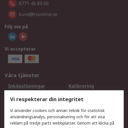
0771-45 89 00
kund@rsonline.se
Följ oss på
Vi accepterar
Våra tjänster
Inköpslösningar
Kalibrering
Utökat sortiment
Oljetestning och analys
Vi respekterar din integritet
DesignSpark
Teknisk Support
Ditt lokala säljteam
Exportlösningar
Vi använder cookies och annan teknik för statistisk
användningsanalys, personalisering och för att visa
reklam på tredje parts webbplatser. Genom att klicka på
Support