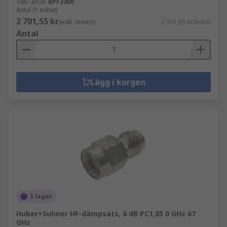
Tillv. art.nr
BPF2400
Antal (1 enhet)
2 701,55 kr
(exkl. moms)
2 701,55 kr/enhet
Antal
Lägg i korgen
I lager
Huber+Suhner HF-dämpsats, 6 dB PC1,85 0 GHz 67
GHz