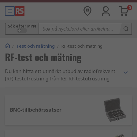
0
Sök efter MPN
/
Test och mätning
/
RF-test och mätning
RF-test och mätning
Du kan hitta ett utmärkt utbud av radiofrekvent
(RF) testutrustning från RS. RF-testutrustning
finns tillgänglig i många former, från
bänkmonterade till mer handhållna bärbara test-
och mätinstrument.Med allt fler moderna
trådlösa nätverk krävs grundlig testning, och
BNC-tillbehörssatser
förmågan att lokalisera och identifiera RF-
störningar är avgörande. Därför är RF-
testutrustning oerhört viktig för att möjliggöra