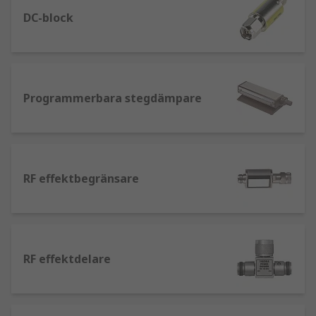
att dessa trådlösa nätverk optimeras till sin fulla
kapacitet. Denna utrustning finns tillgänglig med
DC-block
ett komplett sortiment av tillbehör från ledande
varumärken som Aim-TTi och Tektronix.
Typer av RF-testutrustning
Programmerbara stegdämpare
Programmerbara dämpare
– dessa kan ha
en mängd olika användningsområden i
många RF-kretsar, med RF-dämpare som är
fasta, omkopplingsbara och variabla. RF-
RF effektbegränsare
dämpare hjälper till att reducera
signalnivån som kan skydda signalnivån så
att den inte blir för hög.
RF-kablar
– används för att överföra
RF effektdelare
signaler från ljud- och bildutrustning. RF-
kablar känns lätt igen med en enda stift
som ansluts till ett RF-uttag tillsammans
med en gängad metalldel för en säker