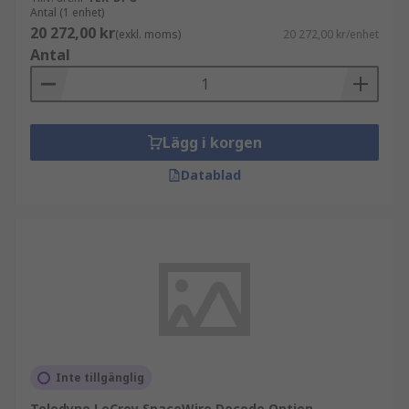
Antal (1 enhet)
20 272,00 kr
(exkl. moms)
20 272,00 kr/enhet
Antal
Lägg i korgen
Datablad
Inte tillgänglig
Teledyne LeCroy SpaceWire Decode Option