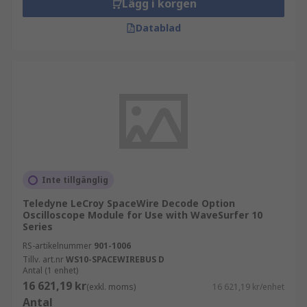
Lägg i korgen
Datablad
Inte tillgänglig
Teledyne LeCroy SpaceWire Decode Option
Oscilloscope Module for Use with WaveSurfer 10
Series
RS-artikelnummer
901-1006
Tillv. art.nr
WS10-SPACEWIREBUS D
Antal (1 enhet)
16 621,19 kr
(exkl. moms)
16 621,19 kr/enhet
Antal