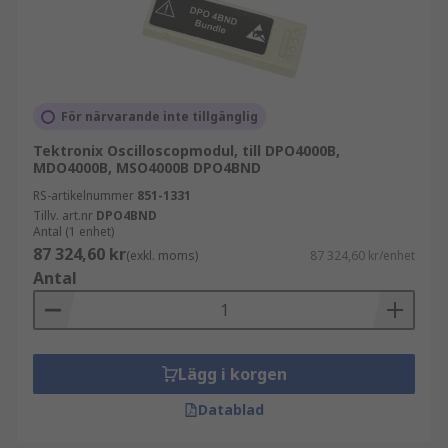
För närvarande inte tillgänglig
Tektronix Oscilloscopmodul, till DPO4000B,
MDO4000B, MSO4000B DPO4BND
RS-artikelnummer
851-1331
Tillv. art.nr
DPO4BND
Antal (1 enhet)
87 324,60 kr
(exkl. moms)
87 324,60 kr/enhet
Antal
Lägg i korgen
Datablad