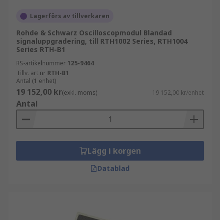
Lagerförs av tillverkaren
Rohde & Schwarz Oscilloscopmodul Blandad
signaluppgradering, till RTH1002 Series, RTH1004
Series RTH-B1
RS-artikelnummer
125-9464
Tillv. art.nr
RTH-B1
Antal (1 enhet)
19 152,00 kr
(exkl. moms)
19 152,00 kr/enhet
Antal
Lägg i korgen
Datablad