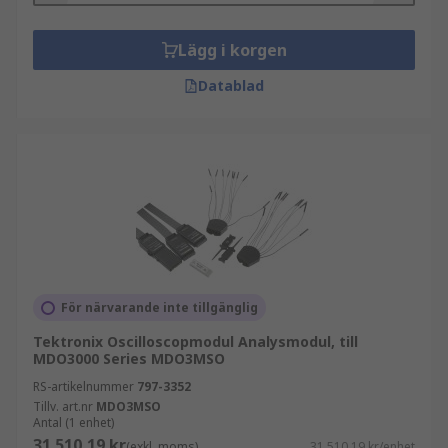
Lägg i korgen
Datablad
För närvarande inte tillgänglig
Tektronix Oscilloscopmodul Analysmodul, till
MDO3000 Series MDO3MSO
RS-artikelnummer
797-3352
Tillv. art.nr
MDO3MSO
Antal (1 enhet)
31 510,19 kr
(exkl. moms)
31 510,19 kr/enhet