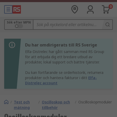
0
Sök efter MPN
Du har omdirigerats till RS Sverige
Elfa-Distrelec har gått samman med RS Group
för att erbjuda dig ett bredare utbud av
produkter, lokal support och bättre tjänster.
Du kan fortfarande se orderhistorik, returnera
produkter och hantera fakturor i ditt
Elfa-
Distrelec account
/
Test och
/
Oscilloskop och
/
Oscilloskopmoduler
mätning
tillbehör
Oscilloskopmoduler