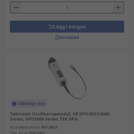
Lägg i korgen
Datablad
Tillfälligt slut
Tektronix Oscilloscopmodul, till DPO/MSO4000
Series, DPO3000 Series TEK DPG
RS-artikelnummer
697-8823
Tillv. art.nr
TEK-DPG