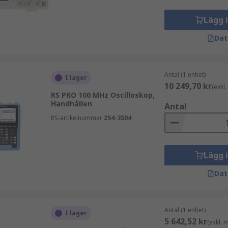
Lägg 
Dat
Antal (1 enhet)
I lager
10 249,70 kr
(exkl
RS PRO 100 MHz Oscilloskop,
s och tillförlitliga mätresultat.
Handhållen
Antal
RS-artikelnummer
254-3504
gnalproblem, analysera vågformer och optimera elektroniska 
Lägg 
n avancerade funktionaliteten och tydliga visualiseringen gör
Dat
Antal (1 enhet)
I lager
5 642,52 kr
standa med konkurrenskraftigt pris. Sortimentet omfattar
(exkl.