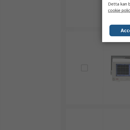
Detta kan b
cookie poli
Acc