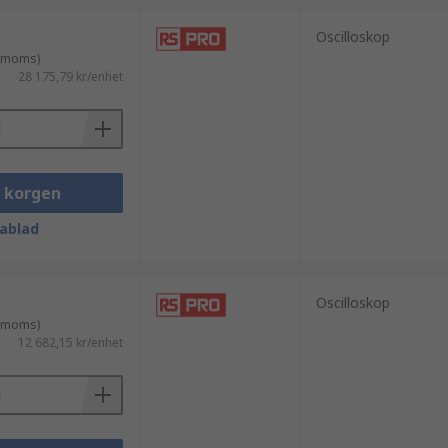
Oscilloskop
. moms)
28 175,79 kr/enhet
i korgen
ablad
Oscilloskop
. moms)
12 682,15 kr/enhet