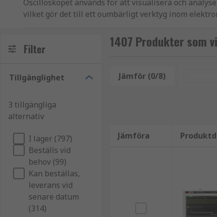
Oscilloskopet används för att visualisera och analyse
vilket gör det till ett oumbärligt verktyg inom elektr
anpassade för både laboratorier, utbildning och avanc
1407 Produkter som vi
Produkttyper för olika mätbehov
Filter
Valet av oscilloskop beror på applikation och krav på
Jämför (0/8)
Återstä
Tillgänglighet
Digitala oscilloskop används för de flesta mode
3 tillgängliga
Bärbara oscilloskop är lämpliga för fältarbete
alternativ
PC-baserade oscilloskop erbjuder flexibel analy
Jämföra
Produktd
I lager (797)
Mixed signal oscilloskop kombinerar analog och 
Beställs vid
För mer avancerad felsökning är modeller med hög ba
behov (99)
Kan beställas,
Viktiga specifikationer att jämföra
leverans vid
senare datum
För att välja rätt oscilloskop bör du fokusera på:
(314)