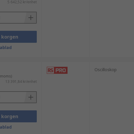
5 642,52 kr/enhet
 att hjälpa dig hitta rätt mätlösning.
i korgen
ablad
Oscilloskop
. moms)
13 391,84 kr/enhet
Rätt val säkerställer effektiv analys
i korgen
ablad