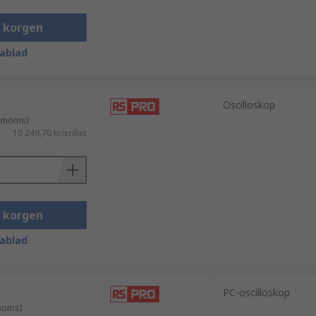
i korgen
ablad
Oscilloskop
. moms)
10 249,70 kr/enhet
system. De är centrala i utveckling,
i korgen
 dem till ett kraftfullt verktyg för
ablad
PC-oscilloskop
 modeller för både grundläggande
 moms)