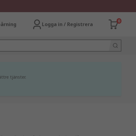
0
årning
Logga in / Registrera
ttre tjänster.