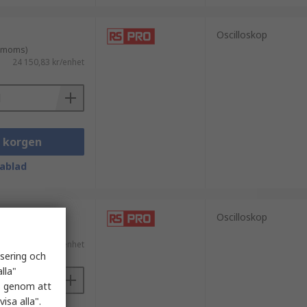
Oscilloskop
. moms)
24 150,83 kr/enhet
i korgen
ablad
Oscilloskop
. moms)
10 473,99 kr/enhet
isering och
lla"
es genom att
isa alla".