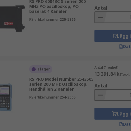
RS PRO 6004BC S serien 200
nts kombinerar ett brett sortiment med teknisk expertis för
MHz PC-oscilloskop, PC-
Antal
eckling och hållbar industriell drift.
baserat 4 Kanaler
RS-artikelnummer
220-5866
Lägg 
Dat
ska:
Antal (1 enhet)
I lager
13 391,84 kr
(exkl
RS PRO Model Number 2543505
serien 200 MHz Oscilloskop,
Antal
Handhållen 2 Kanaler
RS-artikelnummer
254-3505
n till bandbredd, samplingshastighet och användningsområde. 
Lägg 
Dat