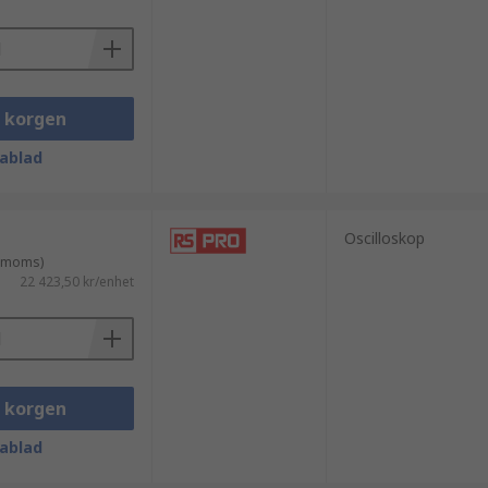
i korgen
ablad
Oscilloskop
. moms)
22 423,50 kr/enhet
i korgen
ablad