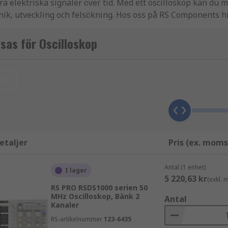
ra elektriska signaler över tid. Med ett oscilloskop kan du
onik, utveckling och felsökning. Hos oss på RS Components hi
erade industriella applikationer.
sas för Oscilloskop
 analys:
ll
rna applikationer
s via dator
etaljer
Pris (ex. moms
digital signalanalys
Antal (1 enhet)
ndbredd och fler kanaler att föredra.
I lager
5 220,63 kr
(exkl.
RS PRO RSDS1000 serien 50
MHz Oscilloskop, Bänk 2
Antal
Kanaler
RS-artikelnummer
123-6435