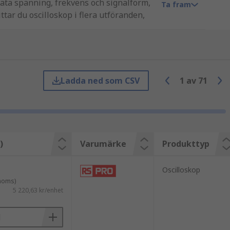
 mäta spänning, frekvens och signalform,
Ta fram
ttar du oscilloskop i flera utföranden,
Ladda ned som CSV
1
av
71
)
Varumärke
Produkttyp
Oscilloskop
 moms)
5 220,63 kr/enhet