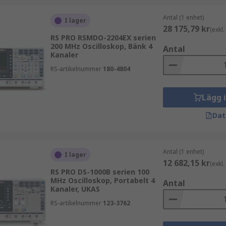
Antal (1 enhet)
I lager
28 175,79 kr
(exkl
RS PRO RSMDO-2204EX serien
200 MHz Oscilloskop, Bänk 4
Antal
Kanaler
RS-artikelnummer
180-4804
Lägg 
Dat
Antal (1 enhet)
I lager
12 682,15 kr
(exkl
RS PRO DS-1000B serien 100
MHz Oscilloskop, Portabelt 4
Antal
Kanaler, UKAS
RS-artikelnummer
123-3762