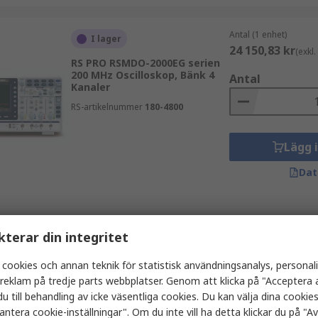
Antal (1 enhet)
I lager
24 150,83 kr
(exkl
RS PRO RSMDO-2000EG serien
200 MHz Oscilloskop, Bänk 4
Antal
Kanaler
RS-artikelnummer
180-4800
Lägg 
Dat
Antal (1 enhet)
Sista RS lager
kterar din integritet
10 473,99 kr
(exkl
RS PRO 350 MHz Oscilloskop,
Bänk 18 Kanaler
 cookies och annan teknik för statistisk användningsanalys, personal
Antal
a reklam på tredje parts webbplatser. Genom att klicka på "Acceptera a
RS-artikelnummer
236-8985
u till behandling av icke väsentliga cookies. Du kan välja dina cooki
antera cookie-inställningar". Om du inte vill ha detta klickar du på "Avv