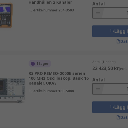
Handhållen 2 Kanaler
Antal
RS-artikelnummer
254-3503
Lägg 
Dat
Antal (1 enhet)
I lager
22 423,50 kr
(exkl
RS PRO RSMSO-2000E serien
100 MHz Oscilloskop, Bänk 16
Antal
Kanaler, UKAS
RS-artikelnummer
180-5088
Lägg 
Dat