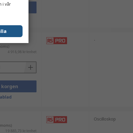
 i vår
i korgen
ablad
lla
-
 moms)
4 918,98 kr/enhet
i korgen
ablad
Oscilloskop
. moms)
19 885,73 kr/enhet