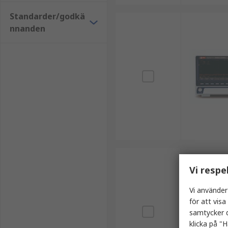
Standarder/godkä
nnanden
Vi respe
Vi använder
för att vis
samtycker d
klicka på "H