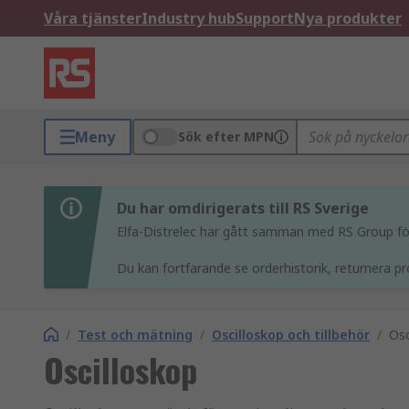
Våra tjänster
Industry hub
Support
Nya produkter
Meny
Sök efter MPN
Du har omdirigerats till RS Sverige
Elfa-Distrelec har gått samman med RS Group för 
Du kan fortfarande se orderhistorik, returnera pr
/
Test och mätning
/
Oscilloskop och tillbehör
/
Osc
Oscilloskop