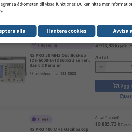
egränsa åtkomsten till vissa funktioner. Du kan hitta mer information
Lägg 
cy
.
Dat
eptera alla
Hantera cookies
Avvisa a
Antal (1 enhet)
För närvarande inte
4 918,98 kr
tillgänglig
(exkl.
RS PRO 50 MHz Oscilloskop
Antal
IDS-6000-U/IDS6052U serien,
Bänk 2 Kanaler
RS-artikelnummer
123-3538
Lägg 
Dat
Antal (1 enhet)
I lager
19 885,73 kr
(exkl
RS PRO 100 MHz Oscilloskop,