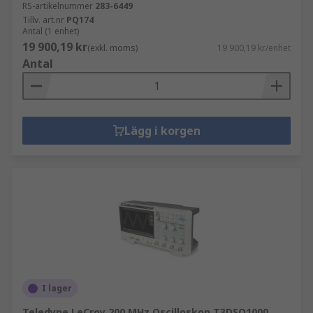
RS-artikelnummer
283-6449
Tillv. art.nr
PQ174
Antal (1 enhet)
19 900,19 kr
(exkl. moms)
19 900,19 kr/enhet
Antal
Lägg i korgen
I lager
Teledyne LeCroy 200 MHz Oscilloskop T3DSO1000