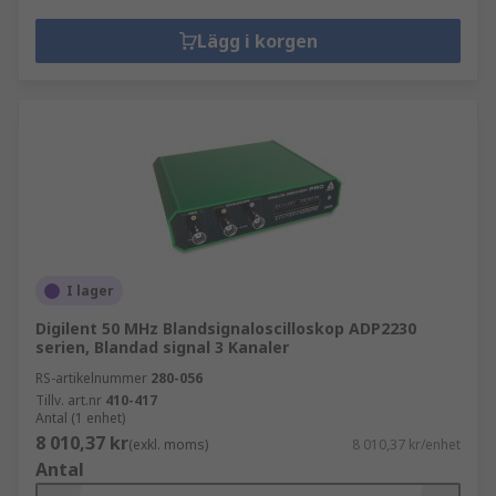
Lägg i korgen
I lager
Digilent 50 MHz Blandsignaloscilloskop ADP2230
serien, Blandad signal 3 Kanaler
RS-artikelnummer
280-056
Tillv. art.nr
410-417
Antal (1 enhet)
8 010,37 kr
(exkl. moms)
8 010,37 kr/enhet
Antal