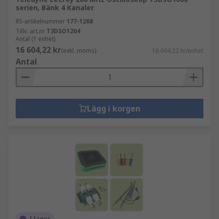
serien, Bänk 4 Kanaler
RS-artikelnummer
177-1268
Tillv. art.nr
T3DSO1204
Antal (1 enhet)
16 604,22 kr
(exkl. moms)
16 604,22 kr/enhet
Antal
Lägg i korgen
I lager