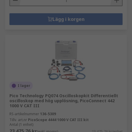
Lägg i korgen
I lager
Pico Technology PQ074 Oscilloskopkit Differentiellt
oscilloskop med hög upplösning, PicoConnect 442
1000 V CAT III
RS-artikelnummer
136-5309
Tillv. art.nr
PicoScope 4444 1000 V CAT III kit
Antal (1 enhet)
23 475,76 kr
(exkl. moms)
23 475,76 kr/enhet