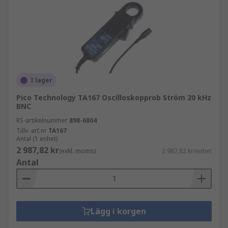
I lager
Pico Technology TA167 Oscilloskopprob Ström 20 kHz
BNC
RS-artikelnummer
898-6804
Tillv. art.nr
TA167
Antal (1 enhet)
2 987,82 kr
(exkl. moms)
2 987,82 kr/enhet
Antal
Lägg i korgen