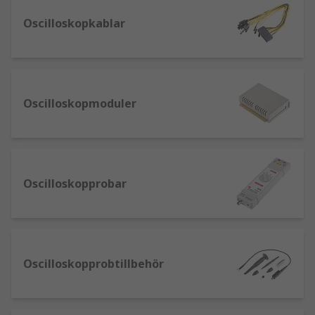
byggda av olika programvaru- och
Oscilloskopkablar
elektroniska hårdvarumoduler som
samarbetar för att detektera, bearbeta och
visa elektroniska signaler.
Oscilloskop med blandade signaler
–
denna typ använder två eller fyra analoga
Oscilloskopmoduler
kanaler tillsammans med ett större antal
digitala kanaler. Fördelen med detta
oscilloskop är att det inte behövs en separat
logikanalysator.
Oscilloskopprobar
Oscilloskoptillbehör
Förutom vårt omfattande utbud av
oscilloskop erbjuder vi ett brett urval av
Oscilloskopprobtillbehör
tillbehör, inklusive spektrumanalysatorer,
signalförstärkare, strömprober och -tänger
– tillgängliga från branschledande