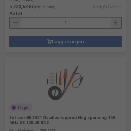
5 220,63 kr
(exkl. moms)
5 220,63 kr/enhet
Antal
Lägg i korgen
I lager
Sefram GE.3421 Oscilloskopprob Hög spänning 100
MHz GE 100 dB BNC
RS-artikelnummer
230-7453