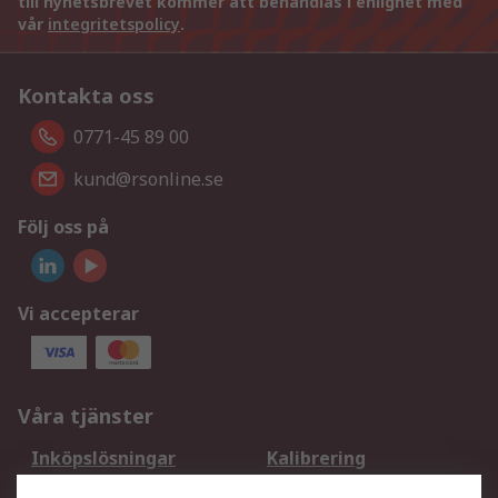
till nyhetsbrevet kommer att behandlas i enlighet med
vår
integritetspolicy
.
Kontakta oss
0771-45 89 00
kund@rsonline.se
Följ oss på
Vi accepterar
Våra tjänster
Inköpslösningar
Kalibrering
Utökat sortiment
Oljetestning och analys