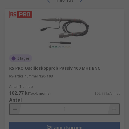
1
av
127
I lager
RS PRO Oscilloskopprob Passiv 100 MHz BNC
RS-artikelnummer
120-103
Antal (1 enhet)
102,77 kr
(exkl. moms)
102,77 kr/enhet
Antal
Lägg i korgen