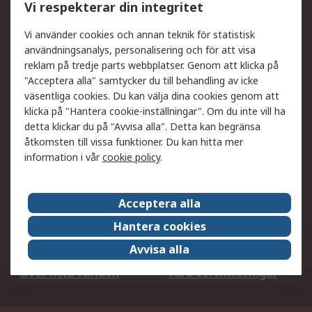
Vi respekterar din integritet
DesignSpark
Teknisk Support
Ditt lokala säljteam
Exportlösningar
Vi använder cookies och annan teknik för statistisk
användningsanalys, personalisering och för att visa
reklam på tredje parts webbplatser. Genom att klicka på
Support
"Acceptera alla" samtycker du till behandling av icke
Få hjälp
Retur av varor
väsentliga cookies. Du kan välja dina cookies genom att
klicka på "Hantera cookie-inställningar". Om du inte vill ha
Leverans
Spåra din order
detta klickar du på "Avvisa alla". Detta kan begränsa
Begär en fakturakopi
Fördelar med RS-konto
åtkomsten till vissa funktioner. Du kan hitta mer
Betalningsalternativ
Okdo
information i vår
cookie policy
.
Om RS
Acceptera alla
Om RS
Försäljningsvillkor
Hantera cookies
Det juridiska
Press Centre
Avvisa alla
Jobba hos RS
ESG
Över hela världen
Våra certificeringar