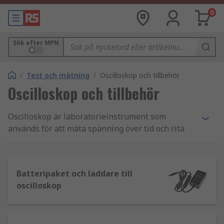
0
Sök efter MPN
/
Test och mätning
/
Oscilloskop och tillbehör
Oscilloskop och tillbehör
Oscilloskop är laboratorieinstrument som
används för att mäta spänning över tid och rita
en omedelbar graf av spänningen. De används
för en mängd olika tillämpningar, vanligast för att
testa ny elektrisk utrustning. De är ett av många
Batteripaket och laddare till
instrument som behöver kalibreras. De kan visa
oscilloskop
både växelström AC och pulserande likström DC
vågformer från så lågt som 1Hz till flera MHz.
Högkvalitativa oscilloskop kan också visa