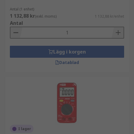
Antal (1 enhet)
1 132,88 kr
(exkl. moms)
1 132,88 kr/enhet
Antal
Lägg i korgen
Datablad
I lager