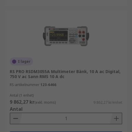
multimeterkablar
kabelsökare
oscilloskop
Köpråd
När du väljer multimeter är det viktigt att ta
I lager
hänsyn till mätområde, säkerhetsklassning och
RS PRO RSDM3055A Multimeter Bänk, 10 A ac Digital,
funktioner. Rätt val säkerställer exakta mätningar
750 V ac Sann RMS 10 A dc
och en säker arbetsmiljö.
RS-artikelnummer
123-6466
Antal (1 enhet)
9 862,27 kr
(exkl. moms)
9 862,27 kr/enhet
Antal