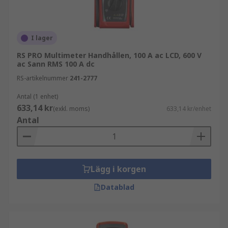
säkerhetsklassning, exempelvis CAT II, CAT
III eller CAT IV
extra funktioner som temperatur- och
I lager
frekvensmätning
RS PRO Multimeter Handhållen, 100 A ac LCD, 600 V
ac Sann RMS 100 A dc
display och användarvänlighet
RS-artikelnummer
241-2777
Rätt specifikationer säkerställer säkra och
Antal (1 enhet)
tillförlitliga mätresultat.
633,14 kr
(exkl. moms)
633,14 kr/enhet
Antal
Fördelar med professionella multimetrar
Multimetrar gör det möjligt att snabbt felsöka
och analysera elektriska system. De bidrar till
Lägg i korgen
ökad säkerhet och effektivitet genom att ge
exakta mätvärden i realtid. Den robusta
Datablad
konstruktionen och mångsidigheten gör dem till
ett oumbärligt verktyg inom både industri och
service.