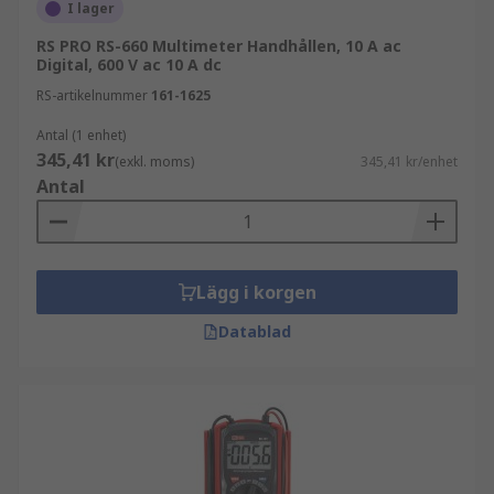
Analoga multimetrar används i enklare
I lager
applikationer
RS PRO RS-660 Multimeter Handhållen, 10 A ac
Digital, 600 V ac 10 A dc
Handhållna multimetrar är idealiska för
RS-artikelnummer
161-1625
fältarbete
Bänkmultimetrar används i laboratorier och
Antal (1 enhet)
345,41 kr
testmiljöer
(exkl. moms)
345,41 kr/enhet
Antal
För mer avancerade behov finns modeller med
funktioner som dataloggning och trådlös
anslutning.
Lägg i korgen
Viktiga specifikationer att jämföra
Datablad
För att välja rätt multimeter bör du fokusera på:
mätområde för spänning, ström och
resistans
noggrannhet och upplösning