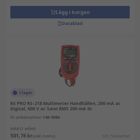
Lägg i korgen
Datablad
I lager
RS PRO RS-218 Multimeter Handhållen, 200 mA ac
Digital, 600 V ac Sann RMS 200 mA dc
RS-artikelnummer
146-9086
Antal (1 enhet)
501,76 kr
(exkl. moms)
501,76 kr/enhet