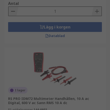
Antal
Lägg i korgen
Datablad
I lager
RS PRO IDM72 Multimeter Handhållen, 10 A ac
Digital, 600 V ac Sann RMS 10 A dc
RS-artikelnummer
144-6603