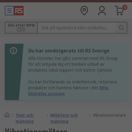
0
Sök efter MPN
Du har omdirigerats till RS Sverige
Elfa-Distrelec har gått samman med RS Group
för att erbjuda dig ett bredare utbud av
produkter, lokal support och bättre tjänster.
Du kan fortfarande se orderhistorik, returnera
produkter och hantera fakturor i ditt
Elfa-
Distrelec account
/
Test och
/
Miljötest och
/
Vibrationsmätare
mätning
mätning
Vibrationsmätare