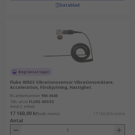
Datablad
stroboskop
ljudnivåmätare
värmekameror
Köpråd
När du väljer vibrationsmätare är det viktigt att
ta hänsyn till mätområde, funktioner och
användningsområde. Rätt val säkerställer effektiv
Begränsat lager
tillståndsövervakning och minimerar risken för
Fluke 805ES Vibrationssensor Vibrationsmätare,
oplanerade driftstopp.
Acceleration, Förskjutning, Hastighet
RS-artikelnummer
906-0648
Tillv. art.nr
FLUKE-805/ES
Antal (1 enhet)
17 160,00 kr
(exkl. moms)
17 160,00 kr/enhet
Antal