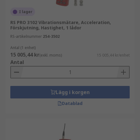
djupare vibrationsanalys
I lager
Datainsamlande modeller möjliggör
trendanalys över tid
RS PRO 3102 Vibrationsmätare, Acceleration,
Förskjutning, Hastighet, 1 lådor
Kombinerade enheter mäter flera
RS-artikelnummer
254-3502
parametrar som acceleration och hastighet
Antal (1 enhet)
För förebyggande underhåll är modeller med
15 005,44 kr
(exkl. moms)
15 005,44 kr/enhet
dataloggning särskilt användbara.
Antal
Viktiga specifikationer att jämföra
För att välja rätt vibrationsmätare bör du
Lägg i korgen
fokusera på:
Datablad
mätområde och frekvensområde
noggrannhet och upplösning
mätparametrar som acceleration, hastighet
och förskjutning