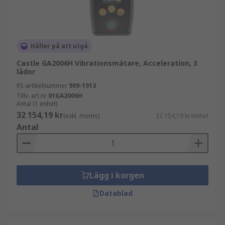
Håller på att utgå
Castle GA2006H Vibrationsmätare, Acceleration, 3
lådor
RS-artikelnummer
909-1913
Tillv. art.nr
01GA2006H
Antal (1 enhet)
32 154,19 kr
(exkl. moms)
32 154,19 kr/enhet
Antal
Lägg i korgen
Datablad