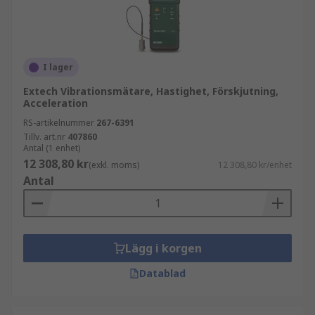
I lager
Extech Vibrationsmätare, Hastighet, Förskjutning,
Acceleration
RS-artikelnummer
267-6391
Tillv. art.nr
407860
Antal (1 enhet)
12 308,80 kr
(exkl. moms)
12 308,80 kr/enhet
Antal
Lägg i korgen
Datablad