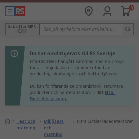
0
Sök efter MPN
Du har omdirigerats till RS Sverige
Elfa-Distrelec har gått samman med RS Group
för att erbjuda dig ett bredare utbud av
produkter, lokal support och bättre tjänster.
Du kan fortfarande se orderhistorik, returnera
produkter och hantera fakturor i ditt
Elfa-
Distrelec account
/
Test och
/
Miljötest
/
Ultraljudsläckagedetektorer
mätning
och
mätning