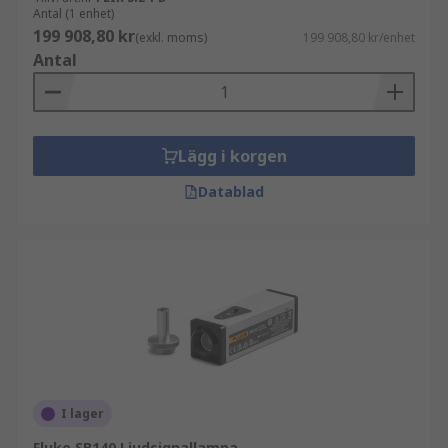
Antal (1 enhet)
199 908,80 kr
(exkl. moms)
199 908,80 kr/enhet
Antal
Lägg i korgen
Datablad
I lager
Fluke SB140 Ljudsignallampa