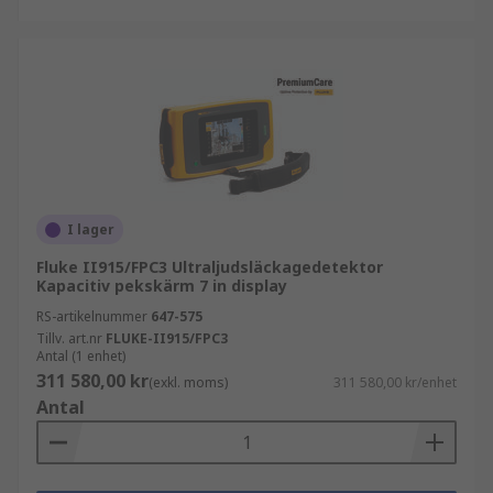
som systemeffektiviteten förbättras.
I lager
Fluke II915/FPC3 Ultraljudsläckagedetektor
Kapacitiv pekskärm 7 in display
RS-artikelnummer
647-575
Tillv. art.nr
FLUKE-II915/FPC3
Antal (1 enhet)
311 580,00 kr
(exkl. moms)
311 580,00 kr/enhet
Antal