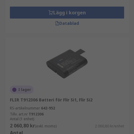
Lägg i korgen
Datablad
I lager
FLIR T912306 Batteri för Flir Si1, Flir Si2
RS-artikelnummer
642-952
Tillv. art.nr
T912306
Antal (1 enhet)
2 060,80 kr
(exkl. moms)
2 060,80 kr/enhet
Antal