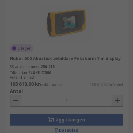
I lager
Fluke ii500 Akustisk avbildare Pekskärm 7 in display
RS-artikelnummer
250-215
Tillv. art.nr
FLUKE-II500
Antal (1 enhet)
108 610,00 kr
(exkl. moms)
108 610,00 kr/enhet
Antal
Lägg i korgen
Datablad