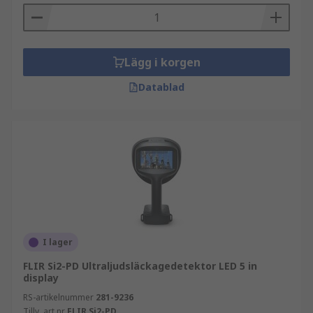
Lägg i korgen
Datablad
I lager
FLIR Si2-PD Ultraljudsläckagedetektor LED 5 in
display
RS-artikelnummer
281-9236
Tillv. art.nr
FLIR Si2-PD