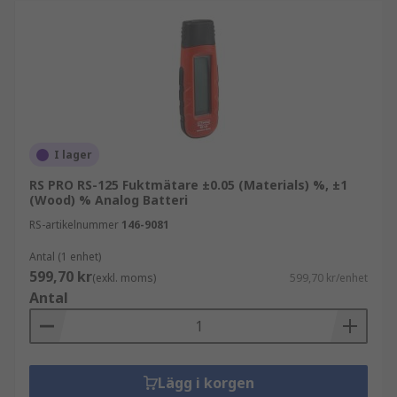
Köpråd
När du väljer fuktmätare är det viktigt att ta
hänsyn till material, mätmetod och noggrannhet.
Rätt val säkerställer tillförlitlig fuktanalys och
minimerar risken för skador.
I lager
RS PRO RS-125 Fuktmätare ±0.05 (Materials) %, ±1
(Wood) % Analog Batteri
RS-artikelnummer
146-9081
Antal (1 enhet)
599,70 kr
(exkl. moms)
599,70 kr/enhet
Antal
Lägg i korgen