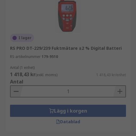
omfattar lösningar för både enklare mätningar
och avancerad analys. Vi på RS Components
kombinerar ett brett sortiment med teknisk
expertis för att hjälpa dig säkerställa rätt
fuktnivåer. Vårt fokus ligger på att stödja hållbar
I lager
byggnation, effektiv drift och kvalitetssäkring.
RS PRO DT-229/239 Fuktmätare ±2 % Digital Batteri
Se RS PRO-sortimentet
här
:
RS-artikelnummer
179-9510
Relaterade produkter
Antal (1 enhet)
1 418,43 kr
(exkl. moms)
1 418,43 kr/enhet
Antal
För kompletterande mätutrustning kan du även
utforska:
hygrometrar
Lägg i korgen
dataloggrar
Datablad
IR-termometrar