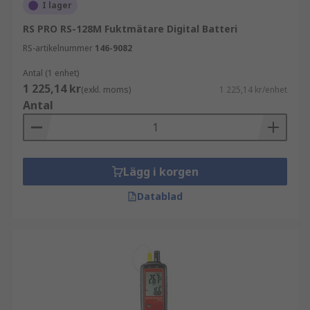
skonsam mätning utan håltagning
I lager
Kombinerade enheter mäter även
RS PRO RS-128M Fuktmätare Digital Batteri
temperatur och luftfuktighet
RS-artikelnummer
146-9082
Industriella modeller används för
Antal (1 enhet)
kontinuerlig övervakning
1 225,14 kr
(exkl. moms)
1 225,14 kr/enhet
Antal
För byggapplikationer är modeller med hög
noggrannhet och materialanpassning att föredra.
Viktiga specifikationer att jämföra
Lägg i korgen
Datablad
För att välja rätt fuktmätare bör du fokusera på:
mätområde och noggrannhet
Materialkompatibilitet
mätmetod, exempelvis stift eller kontaktlös
kalibrering och inställningar