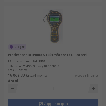
I lager
Protimeter BLD9800-S Fuktmätare LCD Batteri
RS-artikelnummer
191-9556
Tillv. art.nr
MMS3- Survey BLD9800-S
Antal (1 enhet)
16 062,33 kr
(exkl. moms)
16 062,33 kr/enhet
Antal
Lägg i korgen