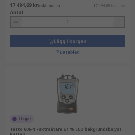
17 494,69 kr
(exkl. moms)
17 494,69 kr/enhet
Antal
Lägg i korgen
Datablad
I lager
Testo 606-1 Fuktmätare ±1 % LCD bakgrundsbelyst
Batteri