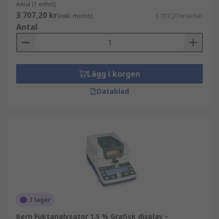
Antal (1 enhet)
3 707,20 kr
(exkl. moms)
3 707,20 kr/enhet
Antal
Lägg i korgen
Datablad
I lager
Kern Fuktanalysator 1.5 % Grafisk display –