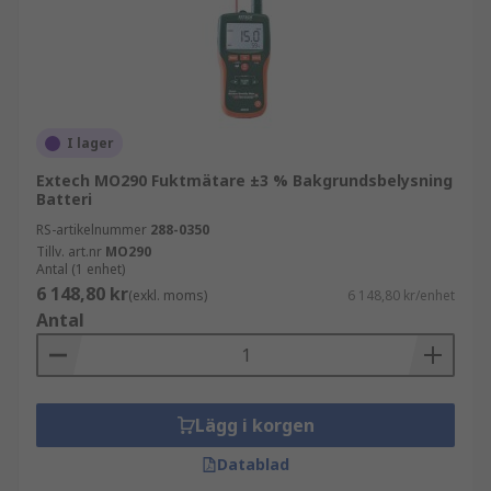
I lager
Extech MO290 Fuktmätare ±3 % Bakgrundsbelysning
Batteri
RS-artikelnummer
288-0350
Tillv. art.nr
MO290
Antal (1 enhet)
6 148,80 kr
(exkl. moms)
6 148,80 kr/enhet
Antal
Lägg i korgen
Datablad