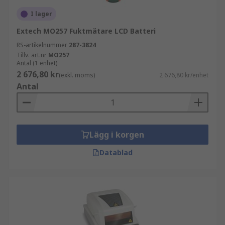
I lager
Extech MO257 Fuktmätare LCD Batteri
RS-artikelnummer
287-3824
Tillv. art.nr
MO257
Antal (1 enhet)
2 676,80 kr
(exkl. moms)
2 676,80 kr/enhet
Antal
Lägg i korgen
Datablad