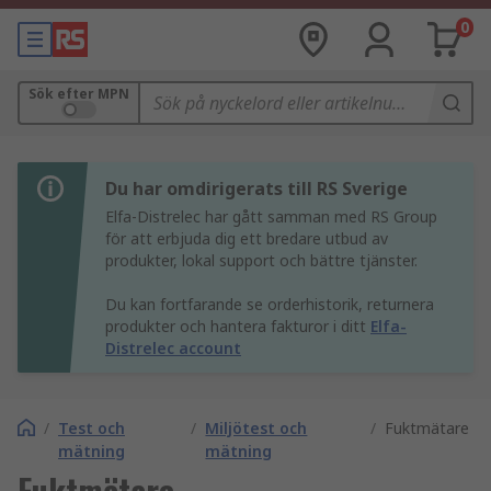
0
Sök efter MPN
Du har omdirigerats till RS Sverige
Elfa-Distrelec har gått samman med RS Group
för att erbjuda dig ett bredare utbud av
produkter, lokal support och bättre tjänster.
Du kan fortfarande se orderhistorik, returnera
produkter och hantera fakturor i ditt
Elfa-
Distrelec account
/
Test och
/
Miljötest och
/
Fuktmätare
mätning
mätning
Fuktmätare