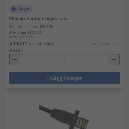
I lager
Phoenix Contact Linjärskala
RS-artikelnummer
130-150
Tillv. art.nr
1206405
Antal (1 enhet)
4 130,11 kr
(exkl. moms)
4 130,11 kr/enhet
Antal
Lägg i korgen