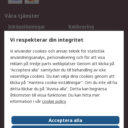
Våra tjänster
Inköpslösningar
Kalibrering
Utökat sortiment
Oljetestning och analys
Vi respekterar din integritet
DesignSpark
Teknisk Support
Ditt lokala säljteam
Exportlösningar
Vi använder cookies och annan teknik för statistisk
användningsanalys, personalisering och för att visa
reklam på tredje parts webbplatser. Genom att klicka på
Support
"Acceptera alla" samtycker du till behandling av icke
Få hjälp
Retur av varor
väsentliga cookies. Du kan välja dina cookies genom att
klicka på "Hantera cookie-inställningar". Om du inte vill ha
Leverans
Spåra din order
detta klickar du på "Avvisa alla". Detta kan begränsa
Begär en fakturakopi
Fördelar med RS-konto
åtkomsten till vissa funktioner. Du kan hitta mer
Betalningsalternativ
Okdo
information i vår
cookie policy
.
Om RS
Acceptera alla
Om RS
Försäljningsvillkor