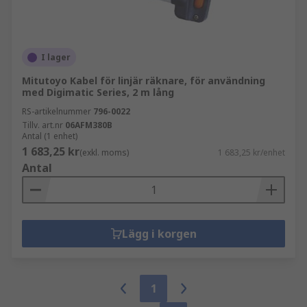
I lager
Mitutoyo Kabel för linjär räknare, för användning
med Digimatic Series, 2 m lång
RS-artikelnummer
796-0022
Tillv. art.nr
06AFM380B
Antal (1 enhet)
1 683,25 kr
(exkl. moms)
1 683,25 kr/enhet
Antal
Lägg i korgen
1