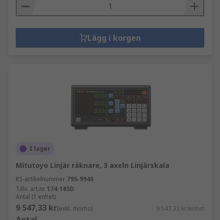
Lägg i korgen
I lager
Mitutoyo Linjär räknare, 3 axeln Linjärskala
RS-artikelnummer
795-9940
Tillv. art.nr
174-185D
Antal (1 enhet)
9 547,33 kr
(exkl. moms)
9 547,33 kr/enhet
Antal