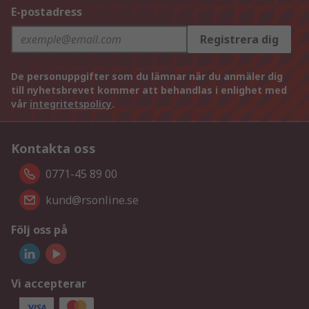
E-postadress
Registrera dig
De personuppgifter som du lämnar när du anmäler dig
till nyhetsbrevet kommer att behandlas i enlighet med
vår
integritetspolicy
.
Kontakta oss
0771-45 89 00
kund@rsonline.se
Följ oss på
Vi accepterar