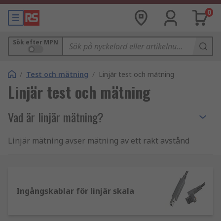
0
Sök efter MPN
/
Test och mätning
/
Linjär test och mätning
Linjär test och mätning
Vad är linjär mätning?
Linjär mätning avser mätning av ett rakt avstånd
mellan två punkter, vanligtvis är detta en
dimensionell referens som längd, höjd eller
bredd på ett objekt.
Ingångskablar för linjär skala
Enheter för linjär mätning