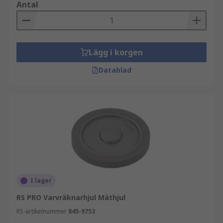
Antal
Lägg i korgen
Datablad
I lager
RS PRO Varvräknarhjul Mäthjul
RS-artikelnummer
845-9753