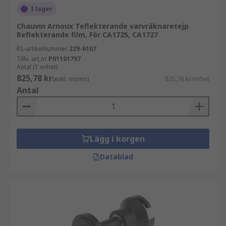
I lager
Chauvin Arnoux Teflekterande varvräknaretejp
Reflekterande film, För CA1725, CA1727
RS-artikelnummer
229-6107
Tillv. art.nr
P01101797
Antal (1 enhet)
825,78 kr
(exkl. moms)
825,78 kr/enhet
Antal
Lägg i korgen
Datablad