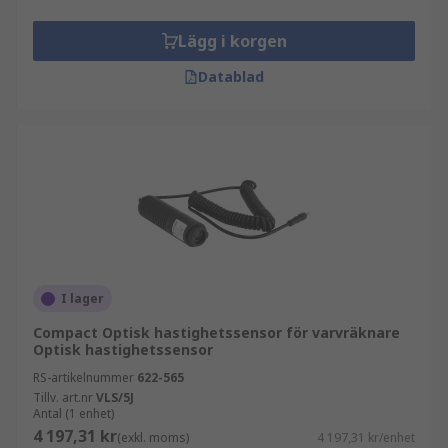
Lägg i korgen
Datablad
I lager
Compact Optisk hastighetssensor för varvräknare
Optisk hastighetssensor
RS-artikelnummer
622-565
Tillv. art.nr
VLS/5J
Antal (1 enhet)
4 197,31 kr
(exkl. moms)
4 197,31 kr/enhet