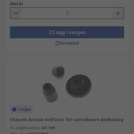
Antal
Lägg i korgen
Datablad
I lager
Chauvin Arnoux Endfäste för varvräknare Ändbeslag
RS-artikelnummer
221-998
Tillv. art.nr
P01174903