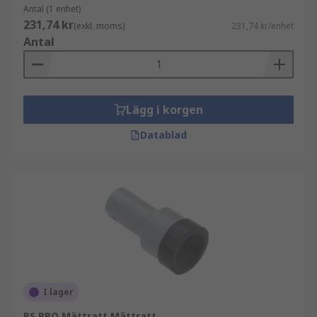
Antal (1 enhet)
231,74 kr
(exkl. moms)
231,74 kr/enhet
Antal
Lägg i korgen
Datablad
I lager
RS PRO Mättratt Mättratt