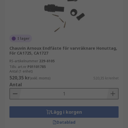
I lager
Chauvin Arnoux Endfäste för varvräknare Honuttag,
För CA1725, CA1727
RS-artikelnummer
229-6105
Tillv. art.nr
P01101785
Antal (1 enhet)
520,35 kr
(exkl. moms)
520,35 kr/enhet
Antal
Lägg i korgen
Datablad