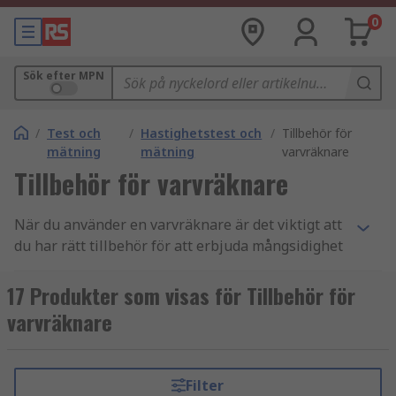
0
Sök efter MPN
/
Test och
/
Hastighetstest och
/
Tillbehör för
mätning
mätning
varvräknare
Tillbehör för varvräknare
När du använder en varvräknare är det viktigt att
du har rätt tillbehör för att erbjuda mångsidighet
för användning i flera applikationer eller bara för
att säkerställa precisionsmätningar. RS har
17 Produkter som visas för Tillbehör för
varvräknartillbehör för utbyte eller optimering,
varvräknare
dessa inkluderar:
Ersättningsspetsar - används med
Filter
handhållna varvräknare för