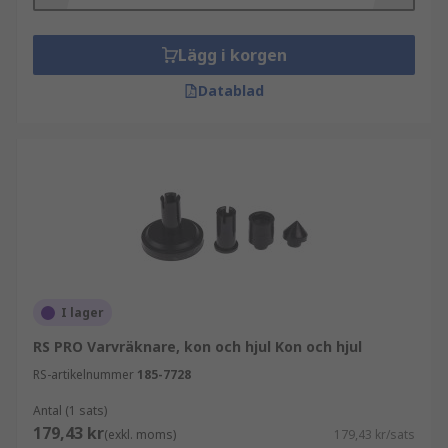
varvräknartillbehör?
RS har ett utbud av varvräknartillbehör för att
Lägg i korgen
säkerställa underhållet av din varvräknare.
Datablad
Dessa tillbehör låter dig fortsätta dina mätningar
med hög noggrannhet. RS har tekniska rådgivare
till hands för frågor du kan ha eller om du bara
behöver lite råd.
I lager
RS PRO Varvräknare, kon och hjul Kon och hjul
RS-artikelnummer
185-7728
Antal (1 sats)
179,43 kr
(exkl. moms)
179,43 kr/sats