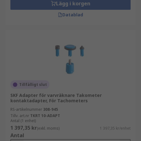
Lägg i korgen
Datablad
Tillfälligt slut
SKF Adapter för varvräknare Takometer
kontaktadapter, För Tachometers
RS-artikelnummer
308-945
Tillv. art.nr
TKRT 10-ADAPT
Antal (1 enhet)
1 397,35 kr
(exkl. moms)
1 397,35 kr/enhet
Antal