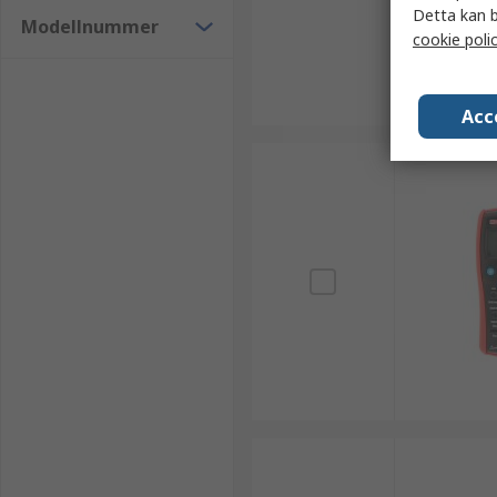
Detta kan b
Modellnummer
cookie poli
Acc