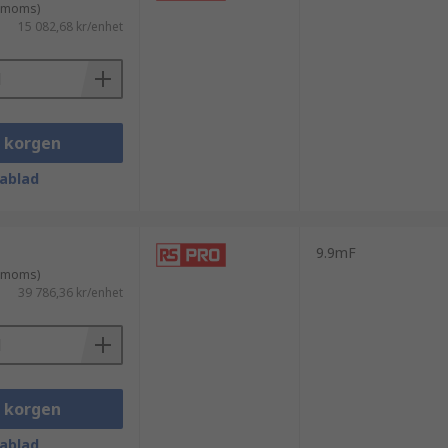
. moms)
15 082,68 kr/enhet
t mäta strömmen och spänningen.
i korgen
ablad
9.9mF
. moms)
39 786,36 kr/enhet
i korgen
ablad