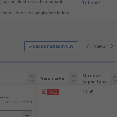
R) hos en elektronisk komponent.
Ta fram
ingen i den och i omgivande ledare.
pacitans. Motståndet som en ledare
en LCR-mätare, se till att du använder
are finns tillgängliga. Den analoga är
Ladda ned som CSV
1
av
3
spänningen (V) över den, strömmen (I)
Maximal
)
Varumärke
trar från dessa tre faktorer.
kapacitans
mätning
9.9mF
. moms)
24 119,37 kr/enhet