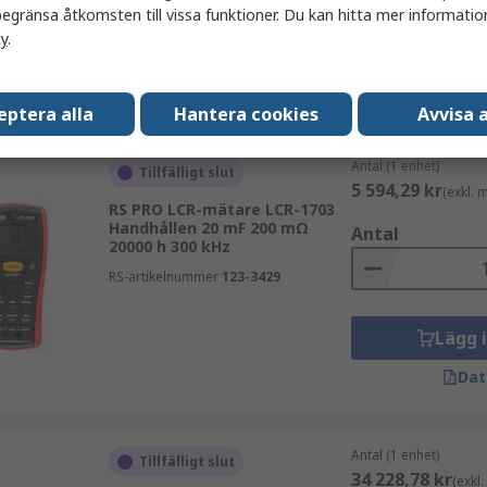
egränsa åtkomsten till vissa funktioner. Du kan hitta mer information
cy
.
Lägg 
Dat
eptera alla
Hantera cookies
Avvisa a
Antal (1 enhet)
Tillfälligt slut
5 594,29 kr
(exkl.
RS PRO LCR-mätare LCR-1703
Handhållen 20 mF 200 mΩ
Antal
20000 h 300 kHz
RS-artikelnummer
123-3429
Lägg 
Dat
Antal (1 enhet)
Tillfälligt slut
34 228,78 kr
(exkl