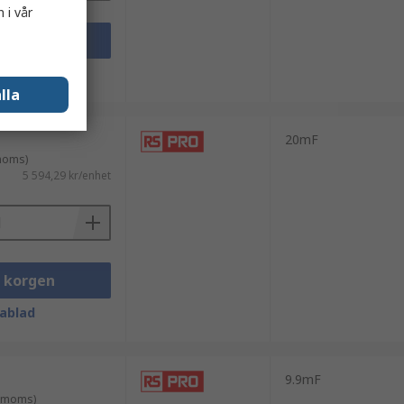
 i vår
i korgen
ablad
lla
20mF
 moms)
5 594,29 kr/enhet
i korgen
ablad
9.9mF
. moms)