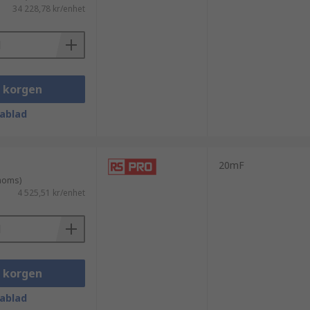
34 228,78 kr/enhet
i korgen
ablad
20mF
 moms)
4 525,51 kr/enhet
i korgen
ablad