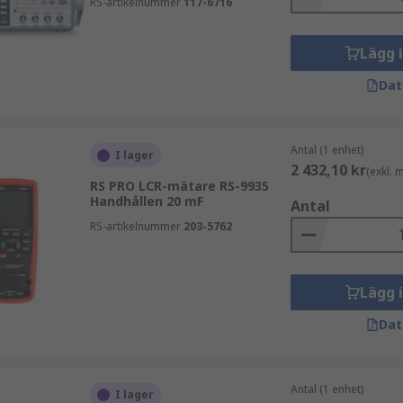
RS-artikelnummer
117-6716
Lägg 
Dat
Antal (1 enhet)
I lager
2 432,10 kr
(exkl.
RS PRO LCR-mätare RS-9935
Handhållen 20 mF
Antal
RS-artikelnummer
203-5762
 har flera testfrekvenser och data som samlas in kan överför
Lägg 
Dat
e. De kan drivas på programmerbara frekvenser och kan styr
Antal (1 enhet)
I lager