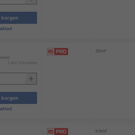
i korgen
ablad
20mF
 moms)
2 432,10 kr/enhet
as till en dator via en USB-port.
i korgen
ablad
as via en dator.
9.9mF