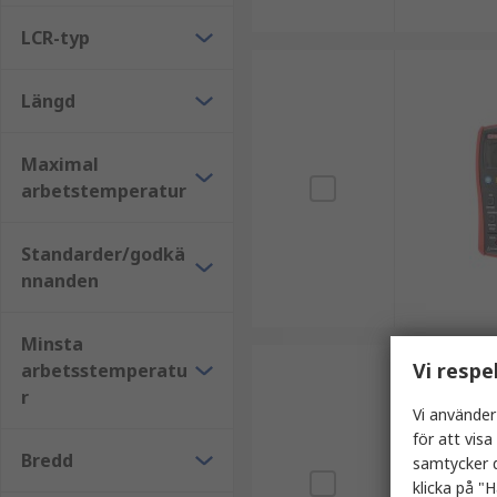
LCR-typ
Längd
Maximal
arbetstemperatur
Standarder/godkä
nnanden
Minsta
Vi respe
arbetsstemperatu
r
Vi använder
för att vis
Bredd
samtycker d
klicka på "H