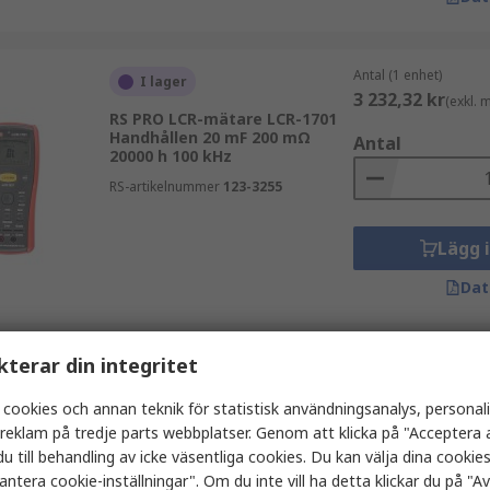
Antal (1 enhet)
I lager
3 232,32 kr
(exkl.
RS PRO LCR-mätare LCR-1701
Handhållen 20 mF 200 mΩ
Antal
20000 h 100 kHz
RS-artikelnummer
123-3255
Lägg 
Dat
kterar din integritet
Antal (1 enhet)
I lager
1 353,19 kr
(exkl.
 cookies och annan teknik för statistisk användningsanalys, personal
RS PRO Kapacitansmätare
Handhållen 20 mF 800 Hz
a reklam på tredje parts webbplatser. Genom att klicka på "Acceptera a
Antal
u till behandling av icke väsentliga cookies. Du kan välja dina cooki
RS-artikelnummer
123-8770
antera cookie-inställningar". Om du inte vill ha detta klickar du på "Avv