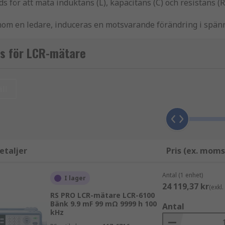
 för att mäta induktans (L), kapacitans (C) och resistans (
nom en ledare, induceras en motsvarande förändring i spänn
opp eller en ledare att lagra elektrisk laddning kallas ka
 kallas resistans.
as för LCR-mätare
för att mäta impedansen hos komponenter. När du använder 
saka dålig mätnoggrannhet. Både analoga och digitala LCR-mät
ll
a mer exakt.
en som flyter genom en enhet under test (DUT). Den mäter 
etaljer
Pris (ex. moms
ch spänning. Därefter kan du bestämma alla impedansparame
Antal (1 enhet)
terade till en krets:
I lager
24 119,37 kr
(exkl
RS PRO LCR-mätare LCR-6100
Bänk 9.9 mF 99 mΩ 9999 h 100
Antal
kHz