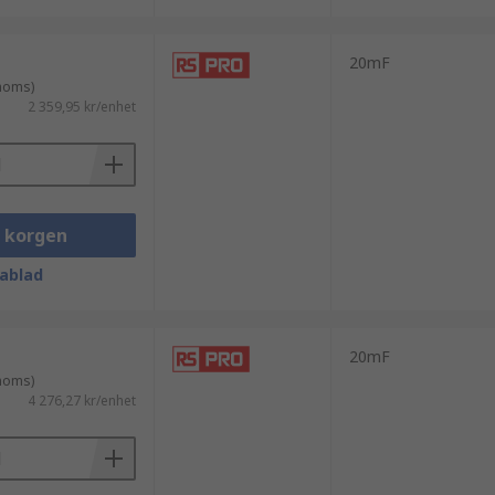
20mF
 moms)
2 359,95 kr/enhet
i korgen
ablad
20mF
 moms)
4 276,27 kr/enhet