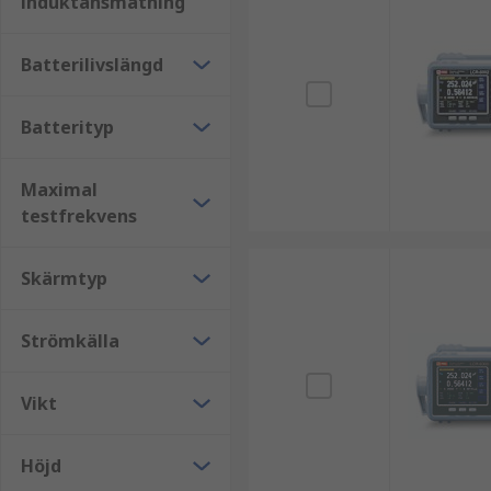
induktansmätning
Brometoden
: Denna metod används för att mäta fre
Batterilivslängd
LCR-mätning med ström-spänningsteknik
: Med d
Sedan beräknas impedansvärdena från dessa två stor
Batterityp
Maximal
testfrekvens
Skärmtyp
Strömkälla
Vikt
Höjd