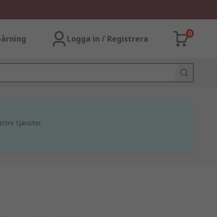
0
årning
Logga in / Registrera
ttre tjänster.