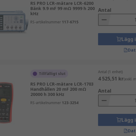
RS PRO LCR-mätare LCR-6200
Bänk 9.9 mF 99 mΩ 9999 h 200
Antal
kHz
RS-artikelnummer
117-6715
Lägg 
Dat
Antal (1 enhet)
Tillfälligt slut
4 525,51 kr
(exkl.
RS PRO LCR-mätare LCR-1703
Handhållen 20 mF 200 mΩ
Antal
20000 h 300 kHz
RS-artikelnummer
123-3254
Lägg 
Dat