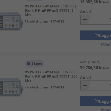
15 082,68 kr
(exkl
kvenser under 100 kHz.
RS PRO LCR-mätare LCR-6002
Bänk 9.9 mF 99 mΩ 9999 h 2
Antal
kHz
enna metod görs LCR-mätningen av en komponent genom at
heter.
RS-artikelnummer
117-6718
Lägg 
Dat
Antal (1 enhet)
I lager
39 786,36 kr
(exkl
RS PRO LCR-mätare LCR-6300
Bänk 9.9 mF 99 mΩ 9999 h 300
Antal
kHz
RS-artikelnummer
117-6714
Lägg 
Dat