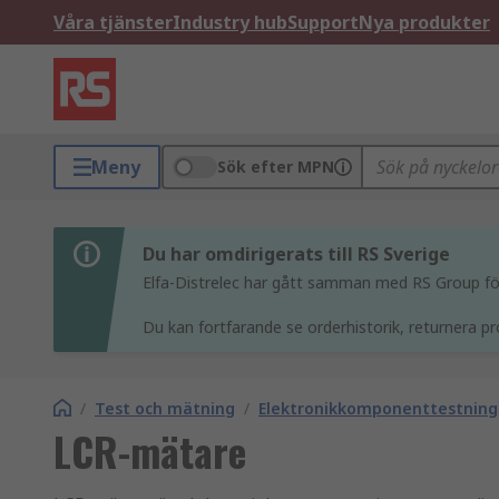
Våra tjänster
Industry hub
Support
Nya produkter
Meny
Sök efter MPN
Du har omdirigerats till RS Sverige
Elfa-Distrelec har gått samman med RS Group för 
Du kan fortfarande se orderhistorik, returnera pr
/
Test och mätning
/
Elektronikkomponenttestning
LCR-mätare