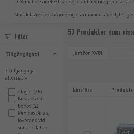
LCR-mätare är elektronisk testutrustning som används
När det sker en förändring i strömmen som flyter ge
Denna egenskap kallas induktans. Förmågan hos en kr
erbjuder mot elektrisk ström som passerar genom den
57 Produkter som vis
Filter
De flesta LCR-mätare använder växelströmssignaler 
rätt inställningar eftersom fel inställningar kan or
Jämför (0/8)
Återstä
Tillgänglighet
mindre kostsam, och den digitala varianten anses var
Vad används en LCR-mätare till?
3 tillgängliga
alternativ
En digital LCR-mätare används för att mäta impedans
Jämföra
Produktd
I lager (36)
som flyter genom den, och fasvinkeln mellan ström o
Beställs vid
Således mäter en LCR-mätare följande parametrar rela
behov (2)
Kan beställas,
Induktans
leverans vid
senare datum
Kapacitans