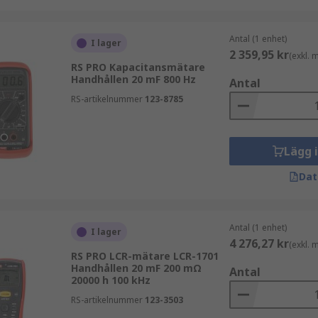
Antal (1 enhet)
I lager
2 359,95 kr
(exkl.
RS PRO Kapacitansmätare
Handhållen 20 mF 800 Hz
Antal
RS-artikelnummer
123-8785
Lägg 
Dat
Antal (1 enhet)
I lager
4 276,27 kr
(exkl.
RS PRO LCR-mätare LCR-1701
Handhållen 20 mF 200 mΩ
Antal
20000 h 100 kHz
RS-artikelnummer
123-3503