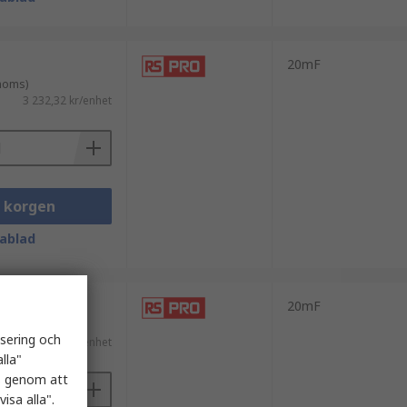
20mF
 moms)
3 232,32 kr/enhet
i korgen
ablad
20mF
 moms)
isering och
1 353,19 kr/enhet
lla"
es genom att
isa alla".