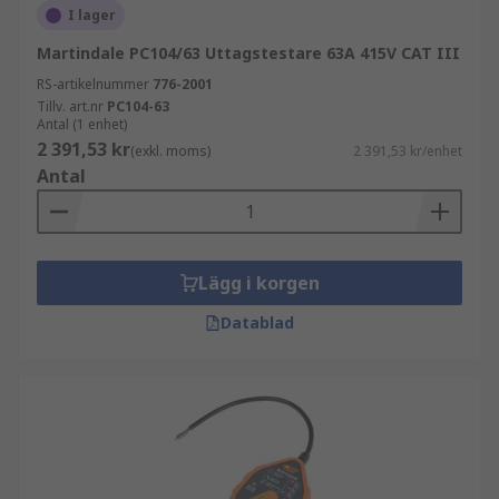
I lager
Martindale PC104/63 Uttagstestare 63A 415V CAT III
RS-artikelnummer
776-2001
Tillv. art.nr
PC104-63
Antal (1 enhet)
2 391,53 kr
(exkl. moms)
2 391,53 kr/enhet
Antal
Lägg i korgen
Datablad