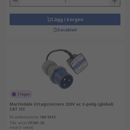
Lägg i korgen
Datablad
I lager
Martindale Uttagstestare 230V ac 3-polig (global)
CAT III
RS-artikelnummer
180-9210
Tillv. art.nr
CP201-32
Antal (1 enhet)