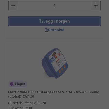
Lägg i korgen
Datablad
I lager
Martindale BZ101 Uttagstestare 13A 230V ac 3-polig
(global) CAT IV
RS-artikelnummer
719-0891
Tillv. art.nr
BZ101