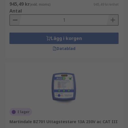
945,49 kr
(exkl. moms)
945,49 kr/enhet
Antal
Lägg i korgen
Datablad
I lager
Martindale BZ701 Uttagstestare 13A 230V ac CAT III