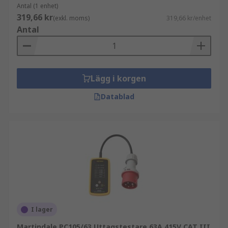
Antal (1 enhet)
319,66 kr
(exkl. moms)
319,66 kr/enhet
Antal
Lägg i korgen
Datablad
I lager
Martindale PC105/63 Uttagstestare 63A 415V CAT III