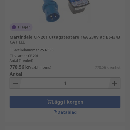
I lager
Martindale CP-201 Uttagstestare 16A 230V ac BS4343
CAT III
RS-artikelnummer
253-535
Tillv. art.nr
CP201
Antal (1 enhet)
778,56 kr
(exkl. moms)
778,56 kr/enhet
Antal
Lägg i korgen
Datablad