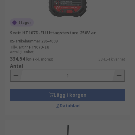
jordfelsbrytartest
tydlighet i indikering och display
noggrannhet och säkerhetsklassning
I lager
användarvänlighet och portabilitet
Seeit HT107D-EU Uttagstestare 250V ac
RS-artikelnummer
286-4009
Rätt specifikationer säkerställer snabb och
Tillv. art.nr
HT107D-EU
tillförlitlig kontroll.
Antal (1 enhet)
334,54 kr
(exkl. moms)
334,54 kr/enhet
Fördelar med professionella uttagsprovare
Antal
Uttagsprovare gör det möjligt att snabbt verifiera
att elinstallationer är säkra och korrekt
Lägg i korgen
kopplade. De minskar risken för felkopplingar
och bidrar till en trygg arbetsmiljö. Den enkla
Datablad
användningen och snabba indikeringen gör dem
till ett effektivt verktyg vid både installation och
felsökning.