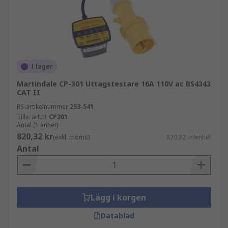
I lager
Martindale CP-301 Uttagstestare 16A 110V ac BS4343
CAT II
RS-artikelnummer
253-541
Tillv. art.nr
CP301
Antal (1 enhet)
820,32 kr
(exkl. moms)
820,32 kr/enhet
Antal
Lägg i korgen
Datablad