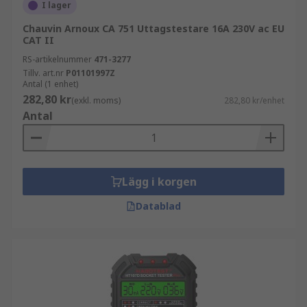
Avancerade modeller mäter även spänning
I lager
och jordfelsfunktion
Chauvin Arnoux CA 751 Uttagstestare 16A 230V ac EU
CAT II
Uttagsprovare med RCD-test kontrollerar
RS-artikelnummer
471-3277
jordfelsbrytare
Tillv. art.nr
P01101997Z
Multifunktionella testare kombinerar flera
Antal (1 enhet)
282,80 kr
testfunktioner
(exkl. moms)
282,80 kr/enhet
Antal
För arbete i installationer med höga
säkerhetskrav är modeller med RCD-test särskilt
viktiga.
Lägg i korgen
Viktiga specifikationer att jämföra
Datablad
För att välja rätt uttagsprovare bör du fokusera
på:
kompatibilitet med uttagstyp
testfunktioner, exempelvis