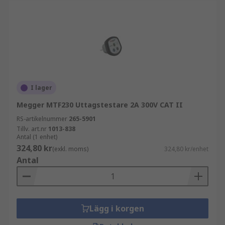
multimetrar
spänningsprovare
kabelsökare
Köpråd
När du väljer uttagsprovare är det viktigt att ta
I lager
hänsyn till funktioner, kompatibilitet och
Megger MTF230 Uttagstestare 2A 300V CAT II
säkerhetskrav. Rätt val säkerställer trygg och
RS-artikelnummer
265-5901
effektiv kontroll av eluttag.
Tillv. art.nr
1013-838
Antal (1 enhet)
324,80 kr
(exkl. moms)
324,80 kr/enhet
Antal
Lägg i korgen