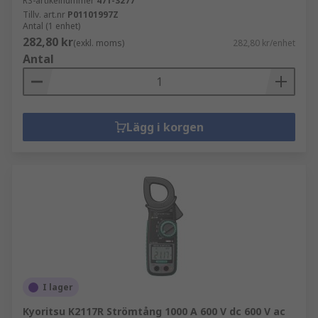
RS-artikelnummer
471-3277
Tillv. art.nr
P01101997Z
Antal (1 enhet)
282,80 kr
(exkl. moms)
282,80 kr/enhet
Antal
Lägg i korgen
I lager
Kyoritsu K2117R Strömtång 1000 A 600 V dc 600 V ac