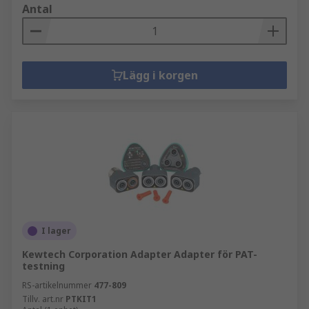
Antal
Lägg i korgen
I lager
Kewtech Corporation Adapter Adapter för PAT-
testning
RS-artikelnummer
477-809
Tillv. art.nr
PTKIT1