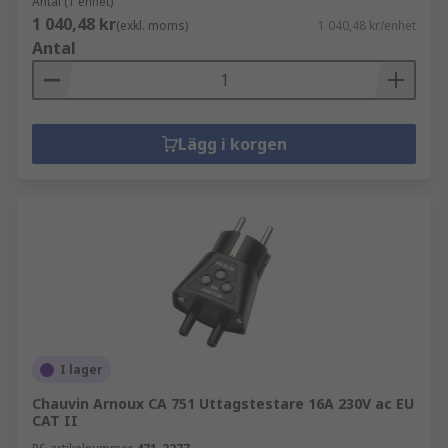
Antal (1 enhet)
1 040,48 kr
(exkl. moms)
1 040,48 kr/enhet
Antal
Lägg i korgen
I lager
Chauvin Arnoux CA 751 Uttagstestare 16A 230V ac EU
CAT II