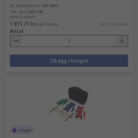
RS-artikelnummer
253-2615
Tillv. art.nr
K2117R
Antal (1 enhet)
1 811,71 kr
(exkl. moms)
1 811,71 kr/enhet
Antal
Lägg i korgen
I lager