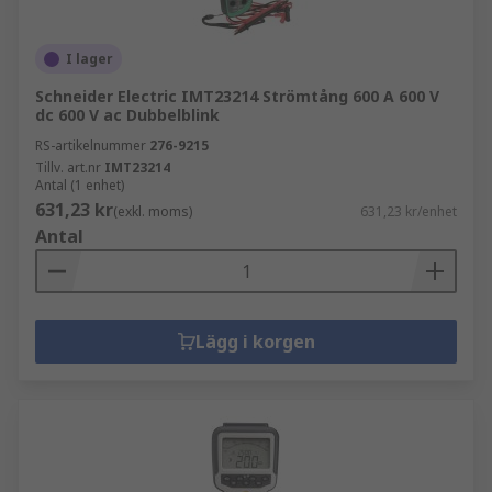
I lager
Schneider Electric IMT23214 Strömtång 600 A 600 V
dc 600 V ac Dubbelblink
RS-artikelnummer
276-9215
Tillv. art.nr
IMT23214
Antal (1 enhet)
631,23 kr
(exkl. moms)
631,23 kr/enhet
Antal
Lägg i korgen