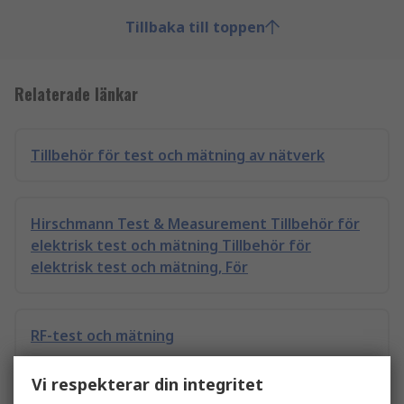
Tillbaka till toppen
Relaterade länkar
Tillbehör för test och mätning av nätverk
Hirschmann Test & Measurement Tillbehör för
elektrisk test och mätning Tillbehör för
elektrisk test och mätning, För
RF-test och mätning
Vi respekterar din integritet