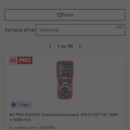
Filter
Sortera efter
Relevans
1
av
98
I lager
RS PRO RS5500, Isolationstestare 250 V CAT III 1000
V 4000 mΩ
RS-artikelnummer
123-1931