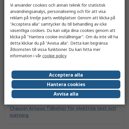
Linjär test och mätning
Vi använder cookies och annan teknik för statistisk
användningsanalys, personalisering och för att visa
reklam på tredje parts webbplatser. Genom att klicka på
Test och mätning
"Acceptera alla" samtycker du till behandling av icke
väsentliga cookies. Du kan välja dina cookies genom att
klicka på "Hantera cookie-inställningar". Om du inte vill ha
detta klickar du på "Avvisa alla". Detta kan begränsa
Chauvin Arnoux Tillbehör för elektrisk test och
åtkomsten till vissa funktioner. Du kan hitta mer
mätning Tillbehör för elektrisk test och
information i vår
cookie policy
.
mätning, För CA 8331, CA 8332,
Acceptera alla
Siemens Tillbehör för elektrisk test och mätning
Hantera cookies
Enhet för mätning och övervakning
Avvisa alla
Chauvin Arnoux Tillbehör för elektrisk test och
mätning