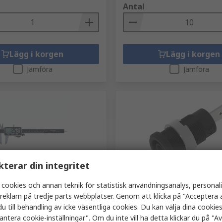
Antal
ror på vilka typer av material som ska testas och vilka av
viktiga faktorer.
Lägg i korgen
Lägg i korgen
Jämföra
Jämföra
t en mer exakt standard som kan säkerställa instrumentets
kterar din integritet
r
I lager
 cookies och annan teknik för statistisk användningsanalys, personal
 150 mm Digital, 0.01 mm
Electro PJP Svart 4 mm Hon
a reklam på tredje parts webbplatser. Genom att klicka på "Acceptera a
g, Metrisk
Bananuttag Flik 1kV 36A
u till behandling av icke väsentliga cookies. Du kan välja dina cooki
Nickelpläterad
nummer
649-919
antera cookie-inställningar". Om du inte vill ha detta klickar du på "Avv