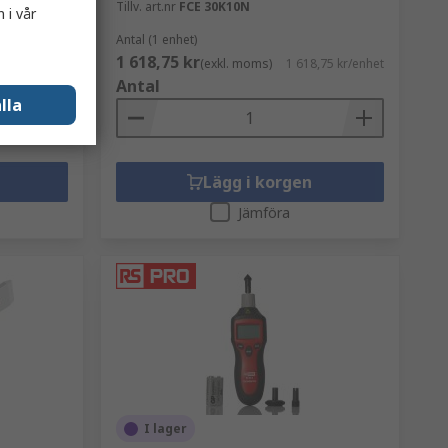
Tillv. art.nr
FCE 30K10N
 i vår
Antal (1 enhet)
1 618,75 kr
,04 kr/enhet
(exkl. moms)
1 618,75 kr/enhet
Antal
lla
Lägg i korgen
Jämföra
I lager