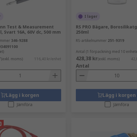
r
I lager
nn Test & Measurement
RS PRO Bägare, Borosilikatg
, Svart 16A, 60V dc, 500 mm
250ml
nummer
346-9288
RS-artikelnummer
251-9319
934091100
et)
Antal (1 förpackning med 10 enhete
r
428,38 kr
(exkl. moms)
116,40 kr/enhet
(exkl. moms)
42,
Antal
Lägg i korgen
Lägg i korgen
Jämföra
Jämföra