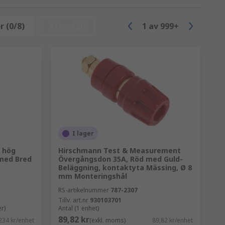
r (0/8)
Återställ
1
av
999+
I lager
tet som testas.
 hög
Hirschmann Test & Measurement
 med Bred
Övergångsdon 35A, Röd med Guld-
Beläggning, kontaktyta Mässing, Ø 8
mm Monteringshål
RS-artikelnummer
787-2307
Tillv. art.nr
930103701
r)
Antal (1 enhet)
89,82 kr
234 kr/enhet
(exkl. moms)
89,82 kr/enhet