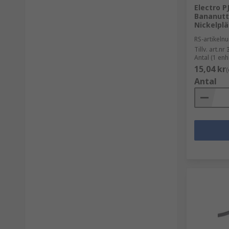
Electro 
Bananutt
Nickelpl
RS-artikel
Tillv. art.nr
Antal (1 enh
15,04 kr
(
Antal