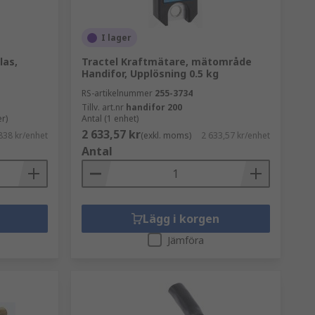
I lager
las,
Tractel Kraftmätare, mätområde
Handifor, Upplösning 0.5 kg
RS-artikelnummer
255-3734
Tillv. art.nr
handifor 200
r)
Antal (1 enhet)
2 633,57 kr
838 kr/enhet
(exkl. moms)
2 633,57 kr/enhet
Antal
Lägg i korgen
Jämföra