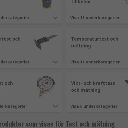
g
tillbehör
nderkategorier
Visa 11 underkategorier
rtest och
Temperaturtest och
g
mätning
nderkategorier
Visa 11 underkategorier
st och
Vikt- och krafttest
 för att mäta och analysera olika komponenter:
g
och mätning
derkategorier
Visa 6 underkategorier
rodukter som visas för Test och mätning