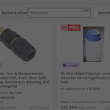
Sortera efter
Relevans
Jämfö
ent
n komponent
netiska fält
tningsändamål
r
I lager
att producera signaler och sedan mäta responsen från objek
nn Test & Measurement
RS PRO 500ml Polyeten med
sdon 35A, Svart med Guld-
densitet Förvaringsflaska,
ng, kontaktyta Mässing, Ø 8
hals
 motstånd hos en komponent
eringshål
RS-artikelnummer
178-0289
pänning, ström och motstånd
nummer
787-2297
930103700
et)
Antal (1 förpackning med 10 enhete
642,34 kr
exkl. moms)
89,82 kr/enhet
(exkl. moms)
64,