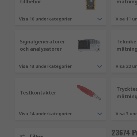
tillbehör
mätnin
Elektriskt motstånd - ohm (Ω)
Elektrisk konduktans - siemens (S)
Visa 10 underkategorier
Visa 11 u
Kapacitans - farad (F)
Magnetiskt flöde - weber (Wb)
Signalgeneratorer
Teknike
Magnetisk flödestäthet - tesla (T)
och analysatorer
mätnin
Induktans - henry (H)
Magnetisk fältstyrka - ampere per meter
Visa 13 underkategorier
Visa 22 u
Magnetomotorisk kraft - ampere (A)
Tryckte
Test- och mätutrustning används inom olika områden
Testkontakter
mätnin
Elektronik
Elektricitet
Visa 14 underkategorier
Visa 3 un
Forskningslaboratorier
23674 P
Materialanalys