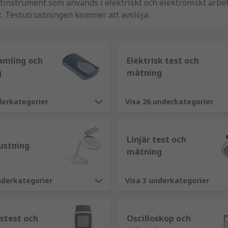
instrument som används i elektriskt och elektroniskt arbete
t. Testutrustningen kommer att avslöja:
rbelastas
ar och brandfaror
amling och
Elektrisk test och
g
mätning
isa sig vara kostsamma. Genom att ha förtroende för varje 
derkategorier
Visa 26 underkategorier
Linjär test och
ustning
mätning
nderkategorier
Visa 3 underkategorier
stest och
Oscilloskop och