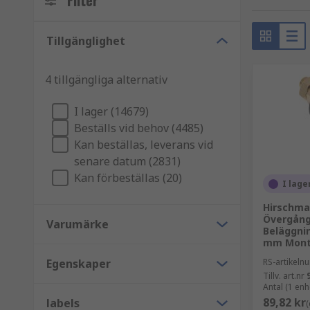
Filter
Tillverkning och partikelanalys
Sortiment av test- och mätutrustning
Tillgänglighet
Ohmmätare - mäter motståndet hos en kompon
4 tillgängliga alternativ
Amperemätare - mäter ström
I lager (14679)
Kapacitansmätare - mäter kapacitansen hos e
Beställs vid behov (4485)
EMF-mätare - för att mäta elektroniska och mag
Kan beställas, leverans vid
senare datum (2831)
Signalgeneratorer - genererar signaler för tes
Kan förbeställas (20)
I lage
Oscilloskop och frekvensräknare - används för 
Hirschma
Amperemätare - mäter ström
Övergång
Varumärke
Beläggni
LCR-mätare - mäter induktans, kapacitans och
mm Mont
Multimeter - universalinstrument som mäter s
Egenskaper
RS-artikel
Högspänningsdetektorer
Tillv. art.nr
Antal (1 enh
89,82 kr
labels
(