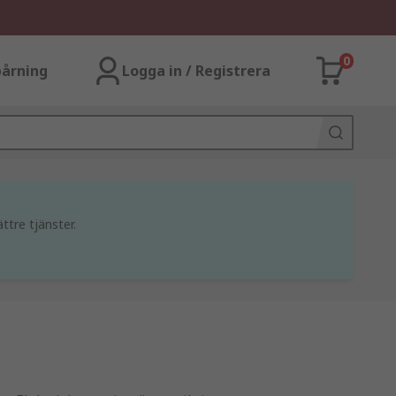
0
årning
Logga in / Registrera
ttre tjänster.