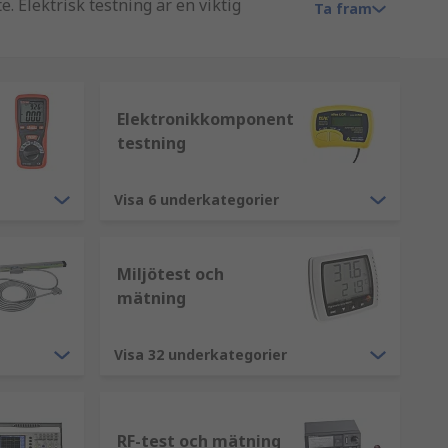
. Elektrisk testning är en viktig
Ta fram
Elektronikkomponent
testning
mätning sparar tillverkare tid och
Visa 6 underkategorier
Miljötest och
mätning
Visa 32 underkategorier
RF-test och mätning