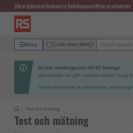
Våra tjänster
Industry hub
Support
Nya produkter
Meny
Sök efter MPN
Du har omdirigerats till RS Sverige
Elfa-Distrelec har gått samman med RS Group för 
Du kan fortfarande se orderhistorik, returnera pr
/
Test och mätning
Test och mätning