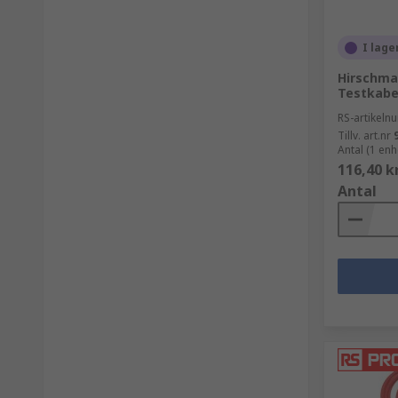
I lage
Hirschma
Testkabel
RS-artikel
Tillv. art.nr
Antal (1 enh
116,40 k
Antal