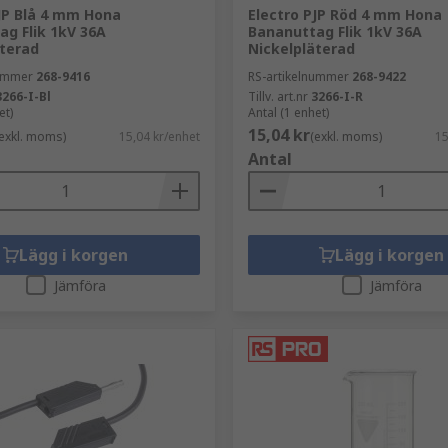
PJP Blå 4 mm Hona
Electro PJP Röd 4 mm Hona
ag Flik 1kV 36A
Bananuttag Flik 1kV 36A
äterad
Nickelpläterad
nummer
268-9416
RS-artikelnummer
268-9422
3266-I-Bl
Tillv. art.nr
3266-I-R
et)
Antal (1 enhet)
15,04 kr
exkl. moms)
15,04 kr/enhet
(exkl. moms)
15
Antal
Lägg i korgen
Lägg i korgen
Jämföra
Jämföra