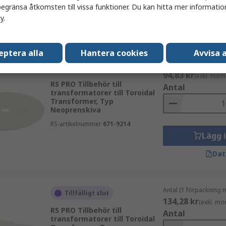
egränsa åtkomsten till vissa funktioner. Du kan hitta mer information
Lägg 
cy
.
Dat
eptera alla
Hantera cookies
Avvisa a
Antal (1 förpackning 
I lager
94,83 kr
(exkl. mom
RS PRO Tillbehör till
Antal
transformatorer till Toroidal
Transformer, Typ
Neoprenskiva
RS-artikelnummer
671-9214
Lägg 
Dat
Antal (1 förpackning 
Tillfälligt slut
134,28 kr
(exkl. mo
RS PRO Tillbehör till
Antal
transformatorer till Toroidal