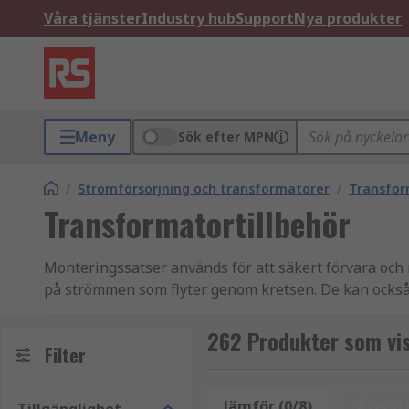
Våra tjänster
Industry hub
Support
Nya produkter
Meny
Sök efter MPN
/
Strömförsörjning och transformatorer
/
Transfor
Transformatortillbehör
Monteringssatser används för att säkert förvara och
på strömmen som flyter genom kretsen. De kan också a
Användningsområden för monteringssatser
262 Produkter som vis
Filter
Elektriska apparater som:
Jämför (0/8)
Återstä