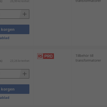
transformatorer
s)
26,99 kr/enhet
i korgen
ablad
Tillbehör till
transformatorer
s)
23,26 kr/enhet
i korgen
ablad