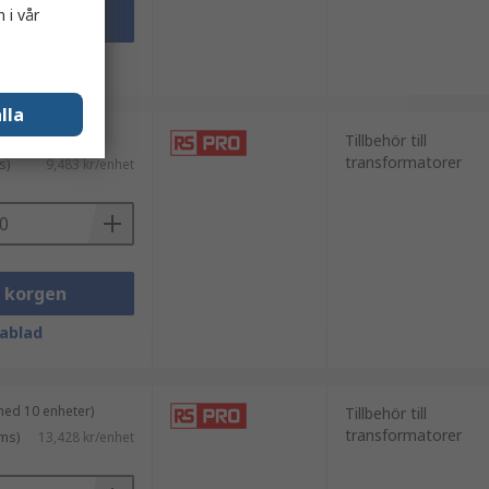
 i vår
i korgen
ablad
lla
med 10 enheter)
Tillbehör till
transformatorer
s)
9,483 kr/enhet
i korgen
ablad
med 10 enheter)
Tillbehör till
transformatorer
ms)
13,428 kr/enhet