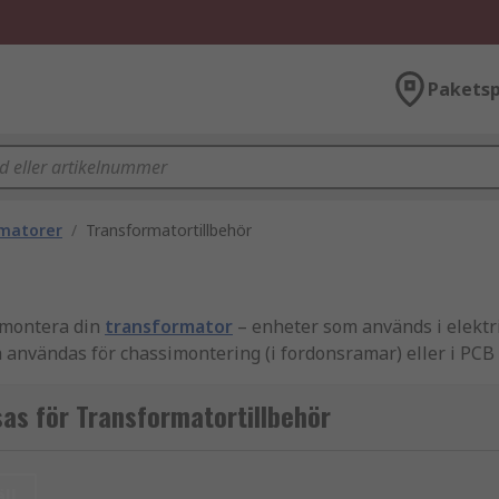
Paketsp
matorer
/
Transformatortillbehör
 montera din
transformator
– enheter som används i elektr
nvändas för chassimontering (i fordonsramar) eller i PCB (
as för Transformatortillbehör
ll