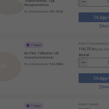
Transformer, Typ
Neoprenskiva
RS-artikelnummer
671-9218
Lägg 
Dat
Antal (1 förpackning 
I lager
110,75 kr
(exkl. mo
RS PRO Tillbehör till
Antal
transformatorer
RS-artikelnummer
124-9384
Lägg 
Dat
Antal (1 enhet)
I lager