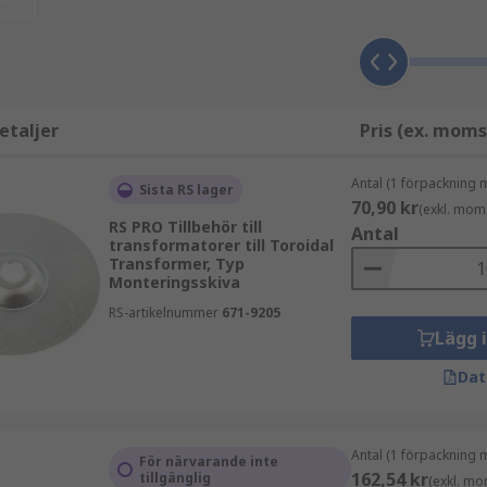
etaljer
Pris (ex. moms
tt de blir varma efter att de har varit på ett tag. Spillvä
Antal (1 förpackning 
 i sin tur förkortar dess livslängd och gör den mycket mindre
Sista RS lager
70,90 kr
(exkl. mom
rn borta från andra komponenter och kan ge den nödvändiga 
RS PRO Tillbehör till
Antal
transformatorer till Toroidal
Transformer, Typ
Monteringsskiva
 välja en som passar din transformator. Du bör välja monteri
RS-artikelnummer
671-9205
Lägg 
teringssatser (med klämmor, muttrar och bultar och en bo
Dat
Antal (1 förpackning 
För närvarande inte
162,54 kr
tillgänglig
(exkl. mo