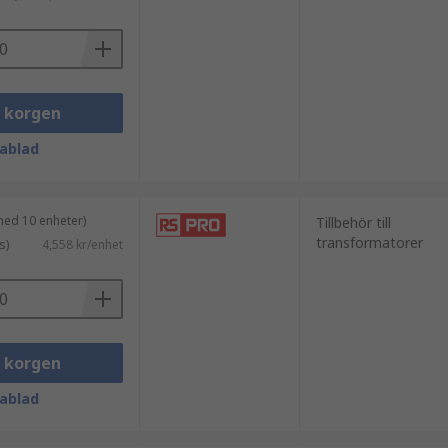
i korgen
ablad
med 10 enheter)
Tillbehör till
transformatorer
s)
4,558 kr/enhet
i korgen
ablad