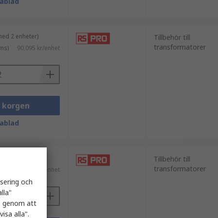
ablad
med 2 enheter)
Tillbehör till
transformatorer
ms)
90,095 kr/enhet
i korgen
ablad
Tillbehör till
transformatorer
s)
37,86 kr/enhet
isering och
lla"
es genom att
isa alla".