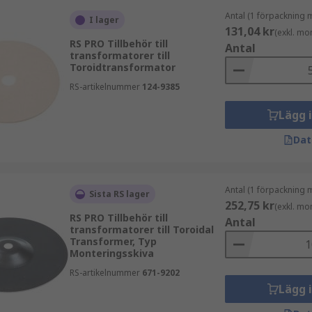
Antal (1 förpackning 
I lager
131,04 kr
(exkl. mo
RS PRO Tillbehör till
Antal
transformatorer till
Toroidtransformator
RS-artikelnummer
124-9385
Lägg 
Dat
Antal (1 förpackning 
Sista RS lager
252,75 kr
(exkl. mo
RS PRO Tillbehör till
Antal
transformatorer till Toroidal
Transformer, Typ
Monteringsskiva
RS-artikelnummer
671-9202
Lägg 