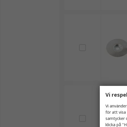
Vi respe
Vi använder
för att vis
samtycker d
klicka på "H