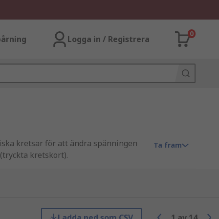
0
årning
Logga in / Registrera
iska kretsar för att ändra spänningen
Ta fram
tryckta kretskort).
Ladda ned som CSV
1
av
14