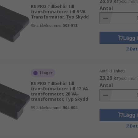
26,99 kr
(exkl. mom
RS PRO Tillbehör till
Antal
transformatorer till 6 VA
Transformator, Typ Skydd
RS-artikelnummer
503-912
Lägg 
Dat
Antal (1 enhet)
I lager
23,26 kr
(exkl. mom
RS PRO Tillbehör till
Antal
transformatorer till 12 VA-
transformator, 20 VA-
transformator, Typ Skydd
RS-artikelnummer
504-004
Lägg 
Dat