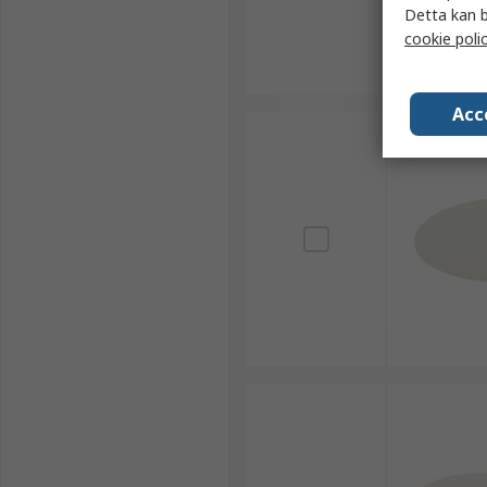
Detta kan b
cookie poli
Acc