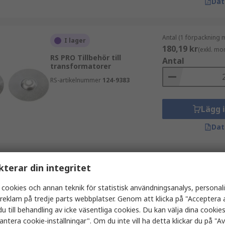
Dat
Antal (1 förpackning 
I lager
180,19 kr
(exkl. mo
RS PRO Tillbehör till
Antal
transformatorer
RS-artikelnummer
124-9383
Lägg 
Dat
Antal (1 enhet)
kterar din integritet
I lager
37,86 kr
(exkl. mom
RS PRO Tillbehör till
Antal
 cookies och annan teknik för statistisk användningsanalys, personal
transformatorer till 100 VA
a reklam på tredje parts webbplatser. Genom att klicka på "Acceptera a
Transformer, 75 VA
Transformer, Typ Skydd
u till behandling av icke väsentliga cookies. Du kan välja dina cooki
antera cookie-inställningar". Om du inte vill ha detta klickar du på "Avv
RS-artikelnummer
503-928