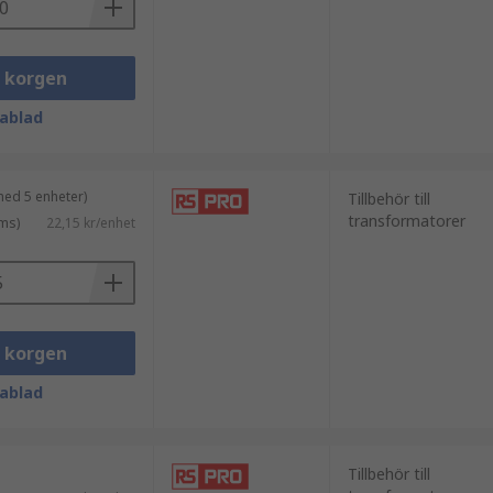
i korgen
ablad
med 5 enheter)
Tillbehör till
transformatorer
ms)
22,15 kr/enhet
i korgen
ablad
Tillbehör till