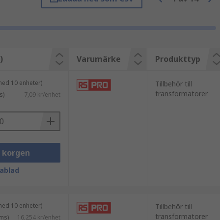
)
Varumärke
Produkttyp
rmen som alla transformatorer
med 10 enheter)
Tillbehör till
 tillförlitlig. Det är därför
transformatorer
s)
7,09 kr/enhet
isoleringen för att förhindra detta.
ngsskivor för toroidala transformatorer,
i korgen
ttenplatta) för användning med
ablad
med 10 enheter)
Tillbehör till
transformatorer
ms)
16,254 kr/enhet